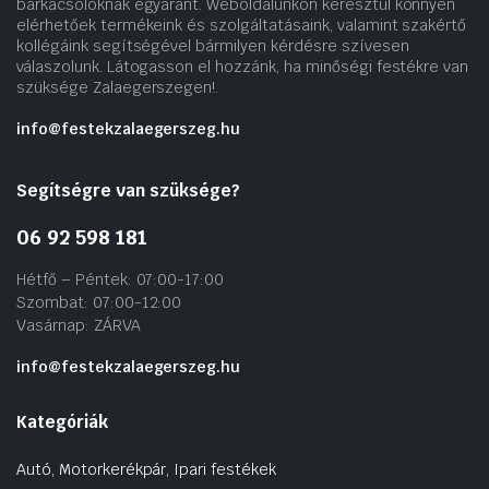
barkácsolóknak egyaránt. Weboldalunkon keresztül könnyen
elérhetőek termékeink és szolgáltatásaink, valamint szakértő
kollégáink segítségével bármilyen kérdésre szívesen
válaszolunk. Látogasson el hozzánk, ha minőségi festékre van
szüksége Zalaegerszegen!.
info@festekzalaegerszeg.hu
Segítségre van szüksége?
06 92 598 181
Hétfő – Péntek: 07:00-17:00
Szombat: 07:00-12:00
Vasárnap: ZÁRVA
info@festekzalaegerszeg.hu
Kategóriák
Autó, Motorkerékpár, Ipari festékek