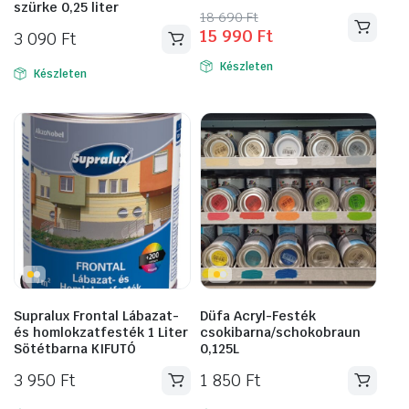
szürke 0,25 liter
Original
Current
18 690
Ft
15 990
Ft
price
price
3 090
Ft
was:
is:
Készleten
Készleten
18
15
690 Ft.
990 Ft.
Supralux Frontal Lábazat-
Düfa Acryl-Festék
és homlokzatfesték 1 Liter
csokibarna/schokobraun
Sötétbarna KIFUTÓ
0,125L
3 950
Ft
1 850
Ft