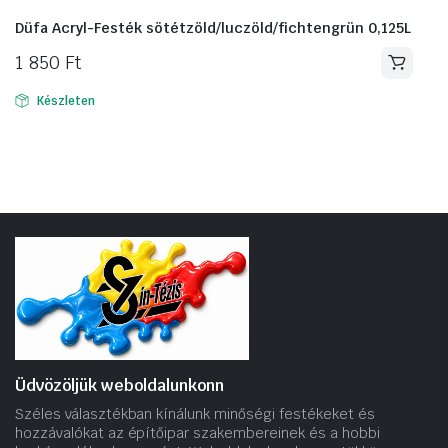
Düfa Acryl-Festék sötétzöld/luczöld/fichtengrün 0,125L
1 850
Ft
Készleten
Üdvözöljük weboldalunkonn
Széles választékban kínálunk minőségi festékeket és
hozzávalókat az építőipar szakembereinek és a hobbi