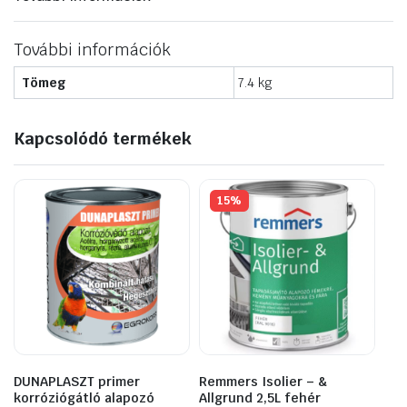
További információk
Tömeg
7.4 kg
Kapcsolódó termékek
15%
DUNAPLASZT primer
Remmers Isolier – &
korróziógátló alapozó
Allgrund 2,5L fehér