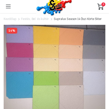
0
Kezdőlap
Festés, Bel. és kültér
Supralux Season 14 Őszi Körte 5liter
14%