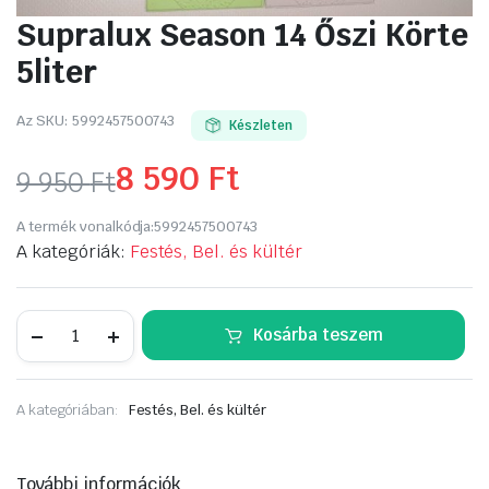
Supralux Season 14 Őszi Körte
5liter
Az SKU:
5992457500743
Készleten
8 590
Ft
9 950
Ft
Original
Current
A termék vonalkódja:
5992457500743
price
price
A kategóriák:
Festés, Bel. és kültér
was:
is:
Supralux
Kosárba teszem
9
8
Season
14
Őszi
950 Ft.
590 Ft.
Körte
A kategóriában:
Festés, Bel. és kültér
5liter
mennyiség
További információk