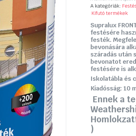
A kategóriák:
Festés
Kifutó termékek
Supralux FRONT
festésére hasz
festék. Megfele
bevonására alk
száradás után s
bevonatot ered
festésére is al
Iskolatábla és 
Kiadósság: 10 m²
Ennek a te
Weathershi
Homlokzatf
)