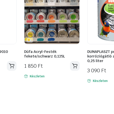
 9010
Düfa Acryl-Festék
DUNAPLASZT p
fekete/schwarz 0,125L
korróziógátló 
0,25 liter
1 850
Ft
3 090
Ft
Készleten
Készleten