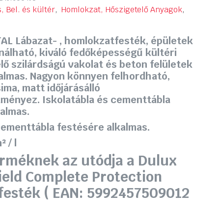
, Bel. és kültér
,
Homlokzat, Hőszigetelő Anyagok
,
AL Lábazat- , homlokzatfesték, épületek
nálható, kiváló fedőképességű kültéri
lő szilárdságú vakolat és beton felületek
almas. Nagyon könnyen felhordható,
ima, matt időjárásálló
ményez. Iskolatábla és cementtábla
kalmas.
cementtábla festésére alkalmas.
 / l
rméknek az utódja a Dulux
eld Complete Protection
esték ( EAN: 5992457509012