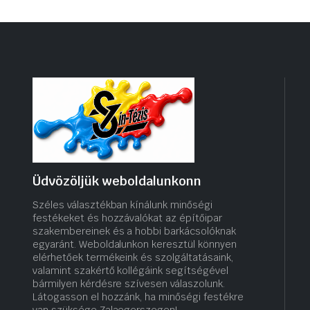
Üdvözöljük weboldalunkonn
Széles választékban kínálunk minőségi
festékeket és hozzávalókat az építőipar
szakembereinek és a hobbi barkácsolóknak
egyaránt. Weboldalunkon keresztül könnyen
elérhetőek termékeink és szolgáltatásaink,
valamint szakértő kollégáink segítségével
bármilyen kérdésre szívesen válaszolunk.
Látogasson el hozzánk, ha minőségi festékre