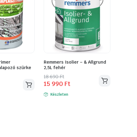
rimer
Remmers Isolier – & Allgrund
alapozó szürke
2,5L fehér
Original
Current
18 690
Ft
15 990
Ft
price
price
was:
is:
Készleten
18
15
690 Ft.
990 Ft.