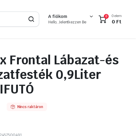
0 elem
A fiókom
0
0
Ft
Hello, Jelentkezzen Be
x Frontal Lábazat-és
atfesték 0,9Liter
KIFUTÓ
Nincs raktáron
2457500491