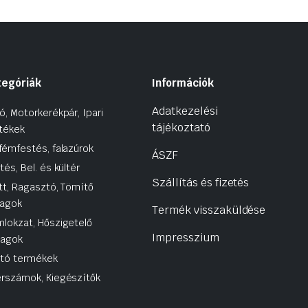
tegóriák
Információk
Adatkezelési
ó, Motorkerékpár, Ipari
tájékoztató
tékek
fémfestés, falazúrok
ÁSZF
tés, Bel. és kültér
Szállítás és fizetés
tt, Ragasztó, Tömítő
agok
Termék visszaküldése
lokzat, Hőszigetelő
Impresszium
yagok
utó termékek
rszámok, Kiegészítők