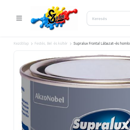
Kezdőlap
Festés, Bel. és kültér
Supralux Frontal Lábazat-és homlo