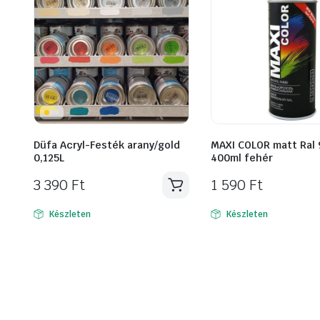
Düfa Acryl-Festék arany/gold
MAXI COLOR matt Ral
0,125L
400ml fehér
3 390
Ft
1 590
Ft
Készleten
Készleten