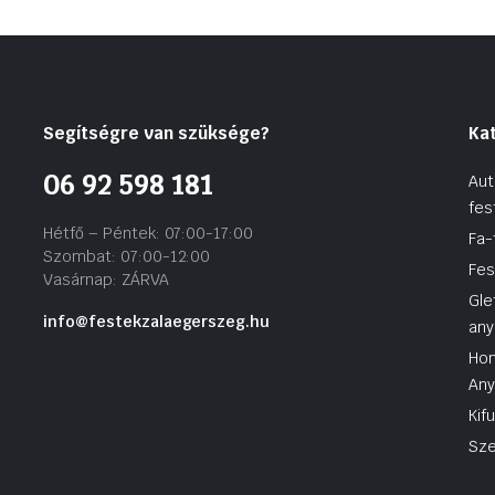
Segítségre van szüksége?
Ka
06 92 598 181
Aut
fes
Hétfő – Péntek: 07:00-17:00
Fa-
Szombat: 07:00-12:00
Fes
Vasárnap: ZÁRVA
Gle
info@festekzalaegerszeg.hu
any
Hom
An
Kif
Sze