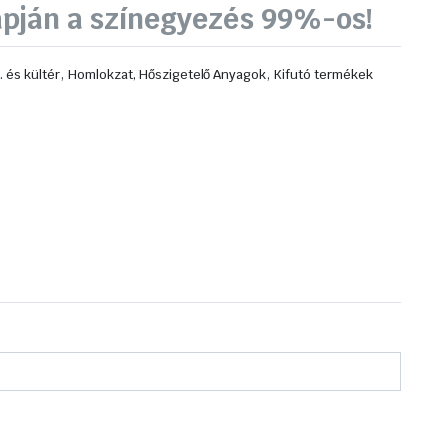
apján a színegyezés 99%-os!
,
,
. és kültér
Homlokzat, Hőszigetelő Anyagok
Kifutó termékek