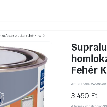
kzatfesték 0,9Liter Fehér KIFUTÓ
Supralu
homlokz
Fehér 
Az SKU:
5992457500491
3 450
Ft
A termék vonalkódja:
599