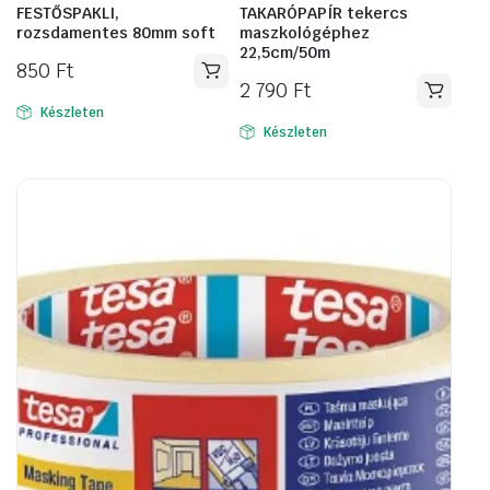
FESTŐSPAKLI,
TAKARÓPAPÍR tekercs
rozsdamentes 80mm soft
maszkológéphez
22,5cm/50m
850
Ft
2 790
Ft
Készleten
Készleten