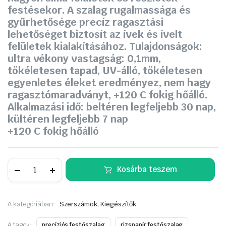
festésekor. A szalag rugalmassága és
gyűrhetősége precíz ragasztási
lehetőséget biztosít az ívek és ívelt
felületek kialakításához. Tulajdonságok:
ultra vékony vastagság: 0,1mm,
tökéletesen tapad, UV-álló, tökéletesen
egyenletes éleket eredményez, nem hagy
ragasztómaradványt, +120 C fokig hőálló.
Alkalmazási idő: beltéren legfeljebb 30 nap,
kültéren legfeljebb 7 nap
+120 C fokig hőálló
SCLEY
Kosárba teszem
Krepp
maszkolószalag
precíziós
38mm*33m
A kategóriában:
Szerszámok, Kiegészítők
(no.
572)
0300-
A tagok:
precíziós festőszalag
rizspapír festőszalag