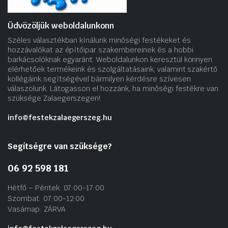
Üdvözöljük weboldalunkonn
Széles választékban kínálunk minőségi festékeket és
hozzávalókat az építőipar szakembereinek és a hobbi
barkácsolóknak egyaránt. Weboldalunkon keresztül könnyen
elérhetőek termékeink és szolgáltatásaink, valamint szakértő
kollégáink segítségével bármilyen kérdésre szívesen
válaszolunk. Látogasson el hozzánk, ha minőségi festékre van
szüksége Zalaegerszegen!.
info@festekzalaegerszeg.hu
Segítségre van szüksége?
06 92 598 181
Hétfő – Péntek: 07:00-17:00
Szombat: 07:00-12:00
Vasárnap: ZÁRVA