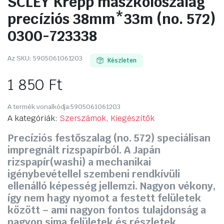
SCLEY Krepp maszkolószalag
precíziós 38mm*33m (no. 572)
0300-723338
Az SKU:
5905061061203
Készleten
1 850
Ft
A termék vonalkódja:
5905061061203
A kategóriák:
Szerszámok, Kiegészítők
Precíziós festőszalag (no. 572) speciálisan
impregnált rizspapírból. A Japán
rizspapír(washi) a mechanikai
igénybevétellel szembeni rendkívüli
ellenálló képesség jellemzi. Nagyon vékony,
így nem hagy nyomot a festett felületek
között – ami nagyon fontos tulajdonság a
nagyon sima felületek és részletek