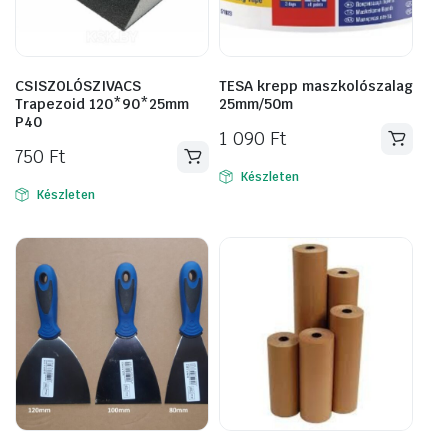
CSISZOLÓSZIVACS
TESA krepp maszkolószalag
Trapezoid 120*90*25mm
25mm/50m
P40
1 090
Ft
750
Ft
Készleten
Készleten