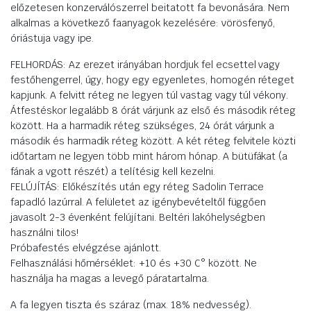
előzetesen konzerválószerrel beitatott fa bevonására. Nem
alkalmas a következő faanyagok kezelésére: vörösfenyő,
óriástuja vagy ipe.
FELHORDÁS: Az erezet irányában hordjuk fel ecsettel vagy
festőhengerrel, úgy, hogy egy egyenletes, homogén réteget
kapjunk. A felvitt réteg ne legyen túl vastag vagy túl vékony.
Átfestéskor legalább 8 órát várjunk az első és második réteg
között. Ha a harmadik réteg szükséges, 24 órát várjunk a
második és harmadik réteg között. A két réteg felvitele közti
időtartam ne legyen több mint három hónap. A bütüfákat (a
fának a vgott részét) a telítésig kell kezelni.
FELÚJÍTÁS: Előkészítés után egy réteg Sadolin Terrace
fapadló lazúrral. A felületet az igénybevételtől függően
javasolt 2-3 évenként felújítani. Beltéri lakóhelységben
használni tilos!
Próbafestés elvégzése ajánlott.
Felhasználási hőmérséklet: +10 és +30 C° között. Ne
használja ha magas a levegő páratartalma.
A fa legyen tiszta és száraz (max. 18% nedvesség).