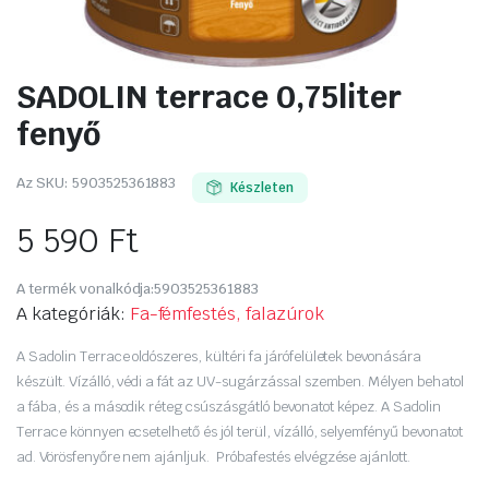
SADOLIN terrace 0,75liter
fenyő
Az SKU:
5903525361883
Készleten
5 590
Ft
A termék vonalkódja:
5903525361883
A kategóriák:
Fa-fémfestés, falazúrok
A Sadolin Terrace oldószeres, kültéri fa járófelületek bevonására
készült. Vízálló, védi a fát az UV-sugárzással szemben. Mélyen behatol
a fába, és a második réteg csúszásgátló bevonatot képez. A Sadolin
Terrace könnyen ecsetelhető és jól terül, vízálló, selyemfényű bevonatot
ad. Vörösfenyőre nem ajánljuk. Próbafestés elvégzése ajánlott.