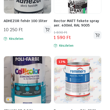
ADHEZOR fehér 100 1liter
Rector MATT fekete spray
aer. 400ml, RAL 9005
10 250
Ft
Original
Current
1 890
Ft
1 590
Ft
price
price
Készleten
was:
is:
Készleten
1
1
890 Ft.
590 Ft.
13%