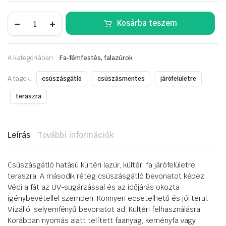
SADOLIN
Kosárba teszem
terrace
0,75liter
fenyő
mennyiség
A kategóriában:
Fa-fémfestés, falazúrok
A tagok:
csúszásgátló
csúszásmentes
járófelületre
teraszra
Leírás
További információk
Csúszásgátló hatású kültéri lazúr, kültéri fa járófelületre,
teraszra. A második réteg csúszásgátló bevonatot képez.
Védi a fát az UV-sugárzással és az időjárás okozta
igénybevétellel szemben. Könnyen ecsetelhető és jól terül.
Vízálló, selyemfényű bevonatot ad. Kültéri felhasználásra.
Korábban nyomás alatt telített faanyag, keményfa vagy