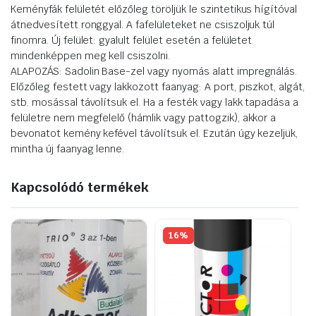
Keményfák felületét előzőleg töröljük le szintetikus hígítóval
átnedvesített ronggyal. A fafelületeket ne csiszoljuk túl
finomra. Új felület: gyalult felület esetén a felületet
mindenképpen meg kell csiszolni.
ALAPOZÁS: Sadolin Base-zel vagy nyomás alatt impregnálás.
Előzőleg festett vagy lakkozott faanyag: A port, piszkot, algát,
stb. mosással távolítsuk el. Ha a festék vagy lakk tapadása a
felületre nem megfelelő (hámlik vagy pattogzik), akkor a
bevonatot kemény kefével távolítsuk el. Ezután úgy kezeljük,
mintha új faanyag lenne.
Kapcsolódó termékek
16%