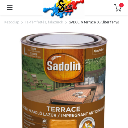
0
Kezdőlap
Fa-fémfestés, falazúrok
SADOLIN terrace 0,75liter fenyő