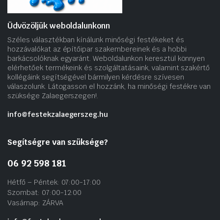
Üdvözöljük weboldalunkonn
Széles választékban kínálunk minőségi festékeket és
hozzávalókat az építőipar szakembereinek és a hobbi
barkácsolóknak egyaránt. Weboldalunkon keresztül könnyen
elérhetőek termékeink és szolgáltatásaink, valamint szakértő
kollégáink segítségével bármilyen kérdésre szívesen
válaszolunk. Látogasson el hozzánk, ha minőségi festékre van
szüksége Zalaegerszegen!.
info@festekzalaegerszeg.hu
Segítségre van szüksége?
06 92 598 181
Hétfő – Péntek: 07:00-17:00
Szombat: 07:00-12:00
Vasárnap: ZÁRVA