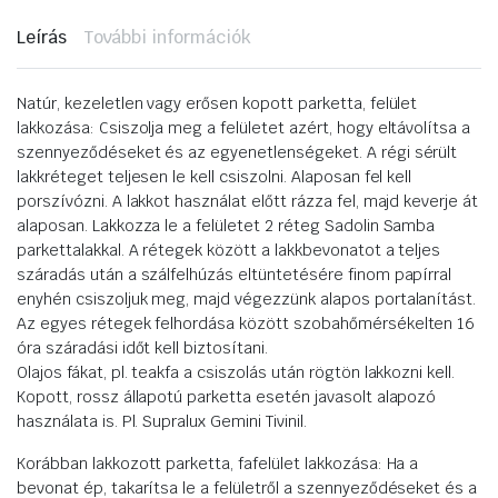
Leírás
További információk
Natúr, kezeletlen vagy erősen kopott parketta, felület
lakkozása: Csiszolja meg a felületet azért, hogy eltávolítsa a
szennyeződéseket és az egyenetlenségeket. A régi sérült
lakkréteget teljesen le kell csiszolni. Alaposan fel kell
porszívózni. A lakkot használat előtt rázza fel, majd keverje át
alaposan. Lakkozza le a felületet 2 réteg Sadolin Samba
parkettalakkal. A rétegek között a lakkbevonatot a teljes
száradás után a szálfelhúzás eltüntetésére finom papírral
enyhén csiszoljuk meg, majd végezzünk alapos portalanítást.
Az egyes rétegek felhordása között szobahőmérsékelten 16
óra száradási időt kell biztosítani.
Olajos fákat, pl. teakfa a csiszolás után rögtön lakkozni kell.
Kopott, rossz állapotú parketta esetén javasolt alapozó
használata is. Pl. Supralux Gemini Tivinil.
Korábban lakkozott parketta, fafelület lakkozása: Ha a
bevonat ép, takarítsa le a felületről a szennyeződéseket és a