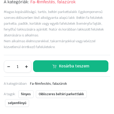
A kategóriák:
Fa-fémfestés, falazúrok
Magas kopásállóságú, tartós, beltéri parkettalakk. Egykomponensű
szerves oldószerben lévő alkidgyanta alapú lakk. Beltéri fa felületek:
parketta, padlók, korlátok vagy egyéb fafelületek (keményfa fajták,
fenyőfa) lakkozására ajánlott. Natúr és korábban lakkozott felületek
átvonására is alkalmas.
Nem alkalmas élelmiszerekkel, takarmányokkal vagy ivóvízzel
közvetlenül érintkező fafelületekre.
SADOLIN
Kosárba teszem
samba
parkettalakk
2,5liter
selyemfényű
A kategóriában:
Fa-fémfestés, falazúrok
mennyiség
A tagok:
fényes
Oldószeres beltéri parkettlakk
selyemfényű