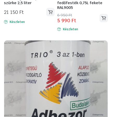
szürke 2,5 liter
fedőfesték 0,75L fekete
RAL9005
21 150
Ft
Original
Current
6 950
Ft
5 990
Ft
price
price
Készleten
was:
is:
Készleten
6
5
950 Ft.
990 Ft.