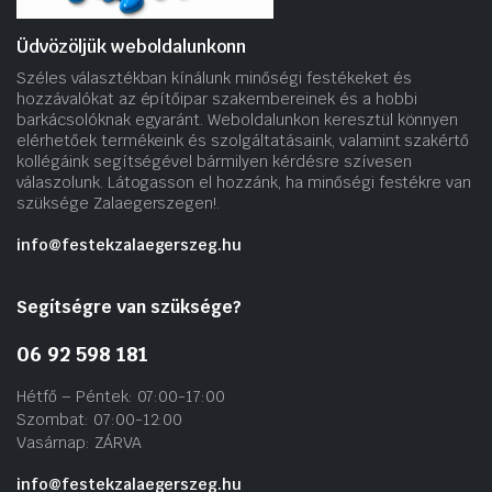
Üdvözöljük weboldalunkonn
Széles választékban kínálunk minőségi festékeket és
hozzávalókat az építőipar szakembereinek és a hobbi
barkácsolóknak egyaránt. Weboldalunkon keresztül könnyen
elérhetőek termékeink és szolgáltatásaink, valamint szakértő
kollégáink segítségével bármilyen kérdésre szívesen
válaszolunk. Látogasson el hozzánk, ha minőségi festékre van
szüksége Zalaegerszegen!.
info@festekzalaegerszeg.hu
Segítségre van szüksége?
06 92 598 181
Hétfő – Péntek: 07:00-17:00
Szombat: 07:00-12:00
Vasárnap: ZÁRVA
info@festekzalaegerszeg.hu