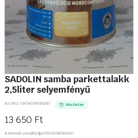
SADOLIN samba parkettalakk
2,5liter selyemfényű
Az SKU:
5904078084267
Készleten
13 650
Ft
A termék vonalkódja:
5904078084267