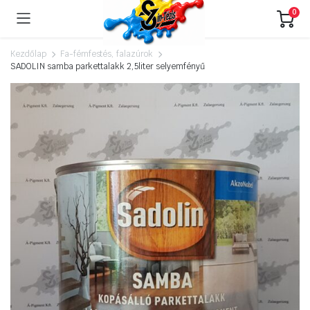
0
Kezdőlap
Fa-fémfestés, falazúrok
SADOLIN samba parkettalakk 2,5liter selyemfényű