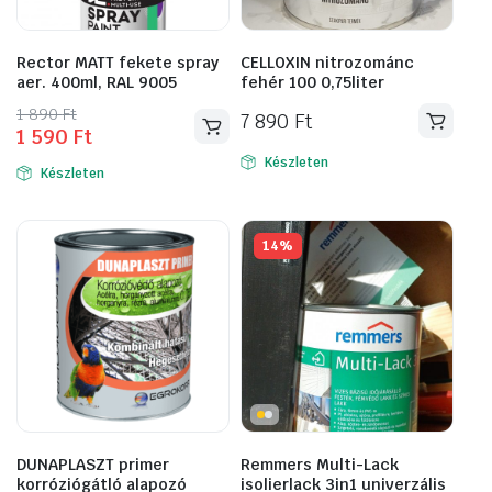
Rector MATT fekete spray
CELLOXIN nitrozománc
aer. 400ml, RAL 9005
fehér 100 0,75liter
Original
Current
1 890
Ft
7 890
Ft
1 590
Ft
price
price
was:
is:
Készleten
Készleten
1
1
890 Ft.
590 Ft.
14%
DUNAPLASZT primer
Remmers Multi-Lack
korróziógátló alapozó
isolierlack 3in1 univerzális