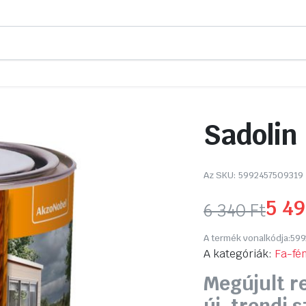
Sadolin
Az SKU:
5992457509319
5 4
6 340
Ft
Original
Current
A termék vonalkódja:
599
price
price
A kategóriák:
Fa-fé
Megújult r
was:
is: