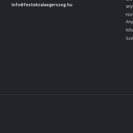
info@festekzalaegerszeg.hu
any
Hom
An
Kif
Sze