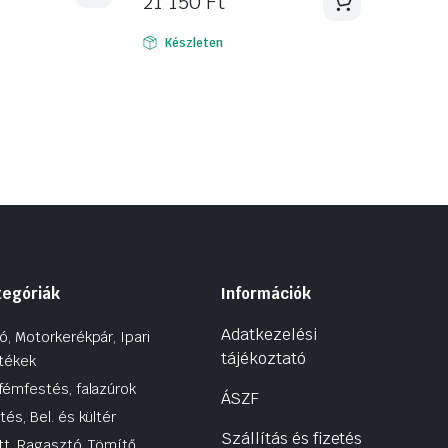
21 150
Ft
Készleten
n
tegóriák
Információk
Adatkezelési
ó, Motorkerékpár, Ipari
tájékoztató
tékek
fémfestés, falazúrok
ÁSZF
tés, Bel. és kültér
Szállítás és fizetés
tt, Ragasztó, Tömítő