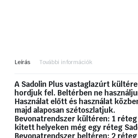
Leírás
További információk
A Sadolin Plus vastaglazúrt kültére
hordjuk fel. Beltérben ne használju
Használat előtt és használat közben
majd alaposan szétoszlatjuk.
Bevonatrendszer kültéren: 1 réteg S
kitett helyeken még egy réteg Sadol
Bevonatrendszer beltéren: 2 réteg 