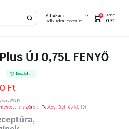
0 elem
A fiókom
0
0
Ft
Hello, Jelentkezzen Be
 Plus ÚJ 0,75L FENYŐ
Készleten
90
Ft
2457509319
mfestés, falazúrok
,
Festés, Bel. és kültér
eceptúra,