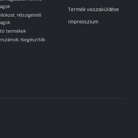
agok
Termék visszaküldése
lokzat, Hőszigetelő
Impresszium
yagok
utó termékek
rszámok, Kiegészítők