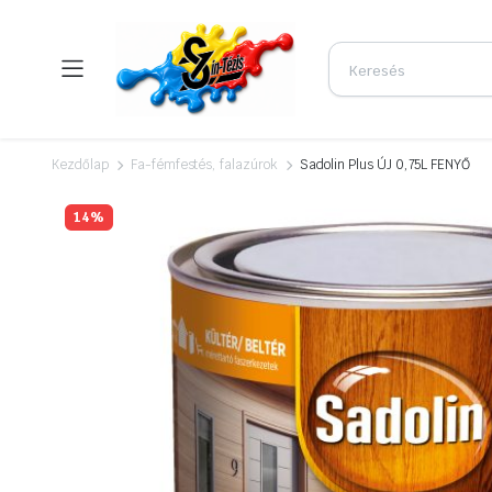
Kezdőlap
Fa-fémfestés, falazúrok
Sadolin Plus ÚJ 0,75L FENYŐ
14%