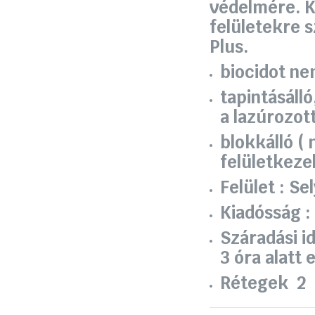
védelmére. K
felületekre 
Plus.
biocidot ne
tapintásáll
a lazúrozott
blokkálló (
felületkeze
Felület :
Se
Kiadósság 
Száradási i
3 óra alatt 
Rétegek
2