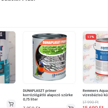
13%
DUNAPLASZT primer
Remmers Aqua 
korróziógátló alapozó szürke
vizesbázisú kül
0,75 liter
Original
Current
17 990
Ft
15 690
Ft
Ennek