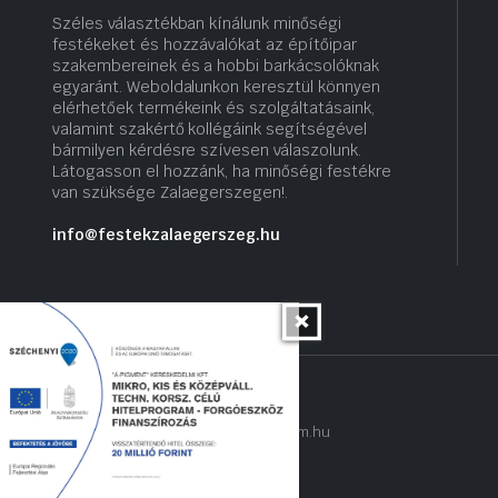
Széles választékban kínálunk minőségi
festékeket és hozzávalókat az építőipar
szakembereinek és a hobbi barkácsolóknak
egyaránt. Weboldalunkon keresztül könnyen
elérhetőek termékeink és szolgáltatásaink,
valamint szakértő kollégáink segítségével
bármilyen kérdésre szívesen válaszolunk.
Látogasson el hozzánk, ha minőségi festékre
van szüksége Zalaegerszegen!.
info@festekzalaegerszeg.hu
Copyright 2022 © hogyantalaljanakram.hu