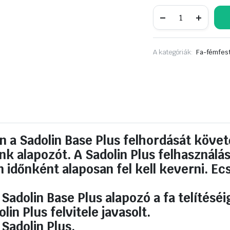
Sadolin
Plus
ÚJ
0,75L
FENYŐ
A kategóriák:
Fa-fémfest
mennyiség
n a Sadolin Base Plus felhordását követő
nk alapozót. A Sadolin Plus felhasználá
 időnként alaposan fel kell keverni. Ecs
adolin Base Plus alapozó a fa telítéséig
in Plus felvitele javasolt.
Sadolin Plus.