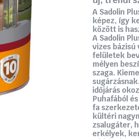
új, trendi 
6
5
A Sadolin Plu
340 Ft.
490 Ft.
képez, így k
között is has
A Sadolin Plu
vizes bázisú
felületek be
mélyen beszí
szaga. Kieme
sugárzásnak.
időjárás oko
Puhafából és
fa szerkezet
kültéri nagym
zsalugáter, 
erkélyek, ker