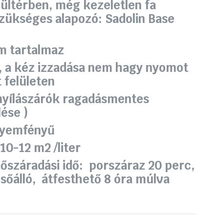
ültérben, még kezeletlen fa
szükséges alapozó: Sadolin Base
m tartalmaz
ó, a kéz izzadása nem hagy nyomot
 felületen
 nyílászárók ragadásmentes
lése )
lyemfényű
:
10-12 m2 /liter
dő
száradási idő: porszáraz 20 perc,
esőálló, átfesthető 8 óra múlva