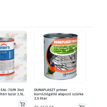
EAL-70/M 3in1
DUNAPLASZT primer
téri lazúr 2,5L.
korróziógátló alapozó szürke
2,5 liter