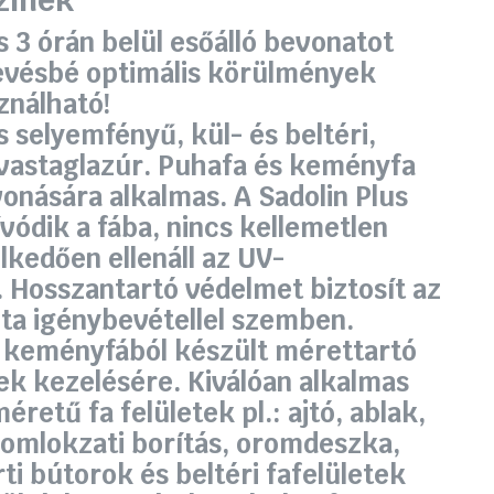
színek
s 3 órán belül esőálló bevonatot
evésbé optimális körülmények
ználható!
s selyemfényű, kül- és beltéri,
 vastaglazúr. Puhafa és keményfa
vonására alkalmas. A Sadolin Plus
vódik a fába, nincs kellemetlen
lkedően ellenáll az UV-
 Hosszantartó védelmet biztosít az
zta igénybevétellel szemben.
 keményfából készült mérettartó
ek kezelésére. Kiválóan alkalmas
éretű fa felületek pl.: ajtó, ablak,
homlokzati borítás, oromdeszka,
ti bútorok és beltéri fafelületek