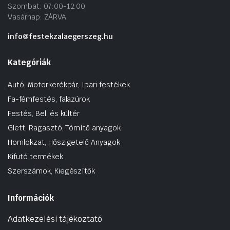
Szombat: 07:00-12:00
Vasárnap: ZÁRVA
info@festekzalaegerszeg.hu
Kategóriák
Autó, Motorkerékpár, Ipari festékek
Fa-fémfestés, falazúrok
Festés, Bel. és kültér
Glett, Ragasztó, Tömítő anyagok
Homlokzat, Hőszigetelő Anyagok
Kifutó termékek
Szerszámok, Kiegészítők
Információk
Adatkezelési tájékoztató