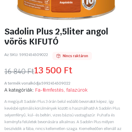
Sadolin Plus 2,5liter angol
vörös KIFUTÓ
Az SKU:
5992454509022
Nincs raktáron
13 500
Ft
16 840
Ft
Original
Current
A termék vonalkódja:
5992454509022
price
price
A kategóriák:
Fa-fémfestés, falazúrok
was:
is:
A megújult Sadolin Plus 3 órán belül esőálló bevonatot képez, így
kevésbé optimális körülmények között is használható! A Sadolin Plus
16
13
selyemfényű, kül- és beltéri, vizes bázisú vastaglazúr. Puhafa és
keményfa felületek bevonására alkalmas. A Sadolin Plus mélyen
840 Ft.
500 Ft.
beszívódik a fába, nincs kellemetlen szaga. Kiemelkedően ellenáll az