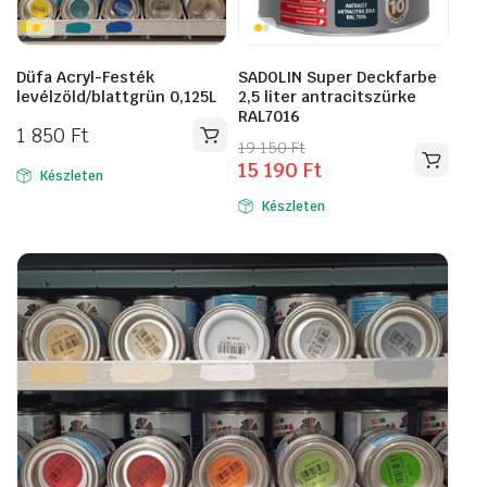
választhatók
ki
Düfa Acryl-Festék
SADOLIN Super Deckfarbe
levélzöld/blattgrün 0,125L
2,5 liter antracitszürke
RAL7016
1 850
Ft
Original
Current
19 150
Ft
15 190
Ft
price
price
Készleten
was:
is:
Készleten
19
15
150 Ft.
190 Ft.