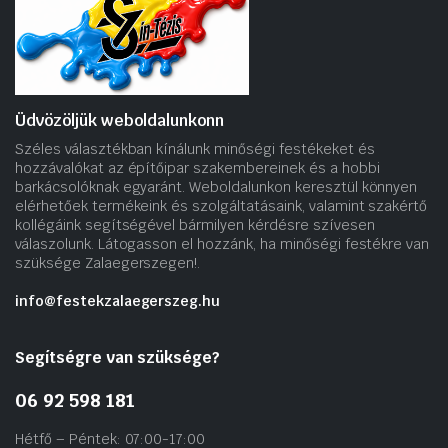
Üdvözöljük weboldalunkonn
Széles választékban kínálunk minőségi festékeket és
hozzávalókat az építőipar szakembereinek és a hobbi
barkácsolóknak egyaránt. Weboldalunkon keresztül könnyen
elérhetőek termékeink és szolgáltatásaink, valamint szakértő
kollégáink segítségével bármilyen kérdésre szívesen
válaszolunk. Látogasson el hozzánk, ha minőségi festékre van
szüksége Zalaegerszegen!.
info@festekzalaegerszeg.hu
Segítségre van szüksége?
06 92 598 181
Hétfő – Péntek: 07:00-17:00