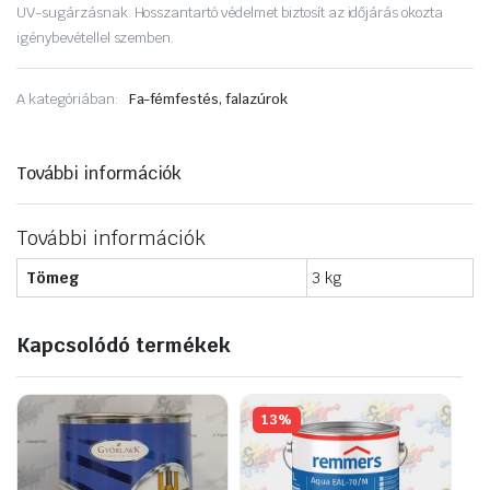
UV-sugárzásnak. Hosszantartó védelmet biztosít az időjárás okozta
igénybevétellel szemben.
A kategóriában:
Fa-fémfestés, falazúrok
További információk
További információk
Tömeg
3 kg
Kapcsolódó termékek
13%