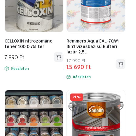
CELLOXIN nitrozománc
Remmers Aqua EAL-70/M
fehér 100 0,75liter
3in1 vizesbázisú kültéri
lazúr 2,5L.
7 890
Ft
Original
Current
17 990
Ft
15 690
Ft
Ennek
price
price
Készleten
a
was:
is:
Készleten
17
15
terméknek
990 Ft.
690 Ft.
több
variációja
21%
van.
A
változatok
a
termékoldalon