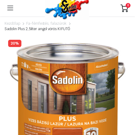
0
Kezdőlap
Fa-fémfestés, falazúrok
Sadolin Plus 2,5liter angol vörös KIFUTÓ
20%