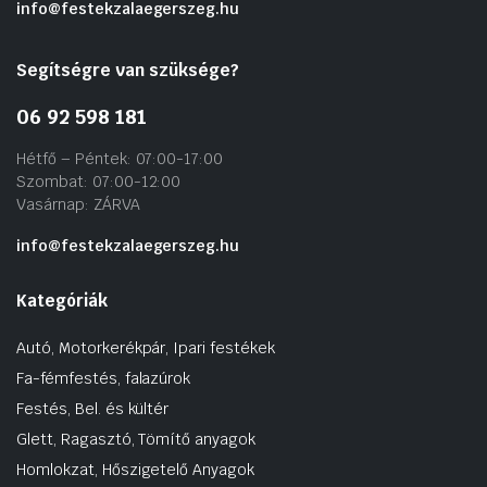
info@festekzalaegerszeg.hu
Segítségre van szüksége?
06 92 598 181
Hétfő – Péntek: 07:00-17:00
Szombat: 07:00-12:00
Vasárnap: ZÁRVA
info@festekzalaegerszeg.hu
Kategóriák
Autó, Motorkerékpár, Ipari festékek
Fa-fémfestés, falazúrok
Festés, Bel. és kültér
Glett, Ragasztó, Tömítő anyagok
Homlokzat, Hőszigetelő Anyagok