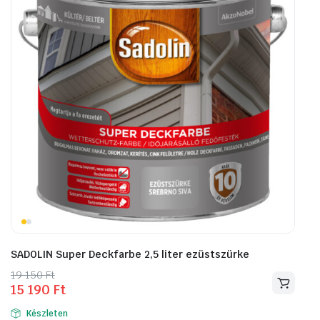
SADOLIN Super Deckfarbe 2,5 liter ezüstszürke
Original
Current
19 150
Ft
15 190
Ft
price
price
was:
is:
Készleten