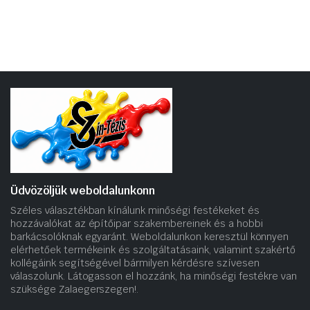
19
15
150 Ft.
190 Ft.
Üdvözöljük weboldalunkonn
Széles választékban kínálunk minőségi festékeket és
hozzávalókat az építőipar szakembereinek és a hobbi
barkácsolóknak egyaránt. Weboldalunkon keresztül könnyen
elérhetőek termékeink és szolgáltatásaink, valamint szakértő
kollégáink segítségével bármilyen kérdésre szívesen
válaszolunk. Látogasson el hozzánk, ha minőségi festékre van
szüksége Zalaegerszegen!.