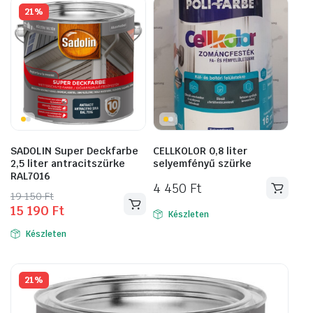
21%
SADOLIN Super Deckfarbe
CELLKOLOR 0,8 liter
2,5 liter antracitszürke
selyemfényű szürke
RAL7016
4 450
Ft
Original
Current
19 150
Ft
15 190
Ft
price
price
Készleten
was:
is:
Készleten
19
15
150 Ft.
190 Ft.
21%