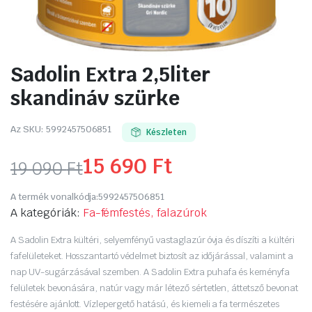
Sadolin Extra 2,5liter
skandináv szürke
Az SKU:
5992457506851
Készleten
15 690
Ft
19 090
Ft
Original
Current
A termék vonalkódja:
5992457506851
price
price
A kategóriák:
Fa-fémfestés, falazúrok
was:
is:
A Sadolin Extra kültéri, selyemfényű vastaglazúr óvja és díszíti a kültéri
fafelületeket. Hosszantartó védelmet biztosít az időjárással, valamint a
19
15
nap UV-sugárzásával szemben. A Sadolin Extra puhafa és keményfa
felületek bevonására, natúr vagy már létező sértetlen, áttetsző bevonat
090 Ft.
690 Ft.
festésére ajánlott. Vízlepergető hatású, és kiemeli a fa természetes