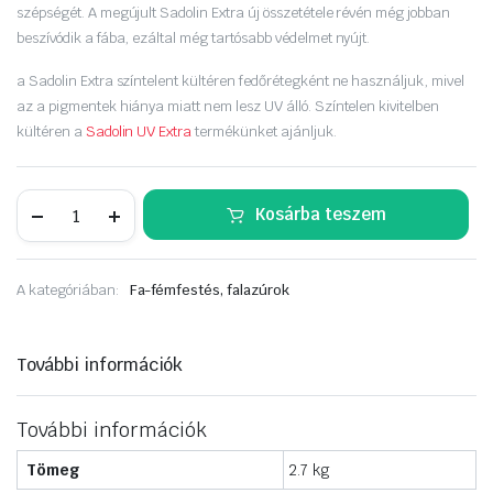
szépségét. A megújult Sadolin Extra új összetétele révén még jobban
beszívódik a fába, ezáltal még tartósabb védelmet nyújt.
a Sadolin Extra színtelent kültéren fedőrétegként ne használjuk, mivel
az a pigmentek hiánya miatt nem lesz UV álló. Színtelen kivitelben
kültéren a
Sadolin UV Extra
termékünket ajánljuk.
Sadolin
Kosárba teszem
Extra
2,5liter
skandináv
szürke
A kategóriában:
Fa-fémfestés, falazúrok
mennyiség
További információk
További információk
Tömeg
2.7 kg