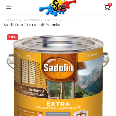
0
Kezdőlap
Fa-fémfestés, falazúrok
Sadolin Extra 2,5liter skandináv szürke
18%