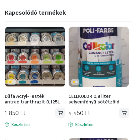
Kapcsolódó termékek
Düfa Acryl-Festék
CELLKOLOR 0,8 liter
antracit/anthrazit 0,125L
selyemfényű sötétzöld
1 850
Ft
4 450
Ft
Készleten
Készleten