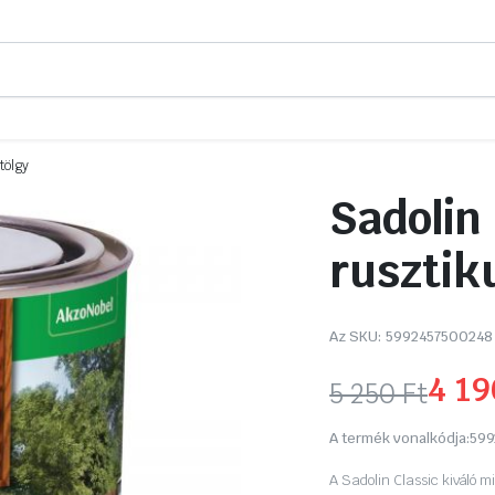
tölgy
Sadolin 
rusztik
Az SKU:
5992457500248
4 1
5 250
Ft
Original
Current
A termék vonalkódja:
599
price
price
A Sadolin Classic kiváló m