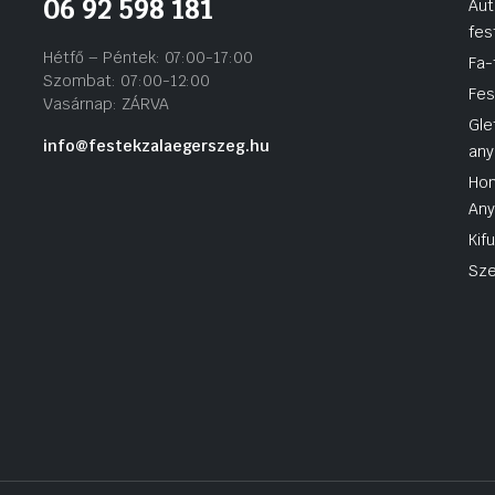
06 92 598 181
Aut
fes
Hétfő – Péntek: 07:00-17:00
Fa-
Szombat: 07:00-12:00
Fes
Vasárnap: ZÁRVA
Gle
info@festekzalaegerszeg.hu
any
Hom
An
Kif
Sze