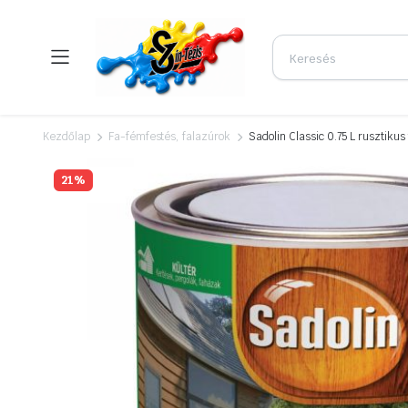
Kezdőlap
Fa-fémfestés, falazúrok
Sadolin Classic 0.75 L rusztikus 
21%