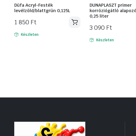
Düfa Acryl-Festék
DUNAPLASZT primer
levélzöld/blattgrün 0,125L
korróziógátló alapoz
0,25 liter
1 850
Ft
3 090
Ft
Készleten
Készleten