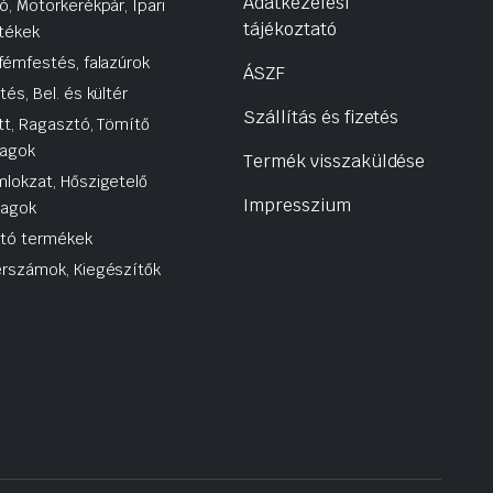
Adatkezelési
ó, Motorkerékpár, Ipari
tájékoztató
tékek
fémfestés, falazúrok
ÁSZF
tés, Bel. és kültér
Szállítás és fizetés
tt, Ragasztó, Tömítő
agok
Termék visszaküldése
lokzat, Hőszigetelő
Impresszium
yagok
utó termékek
rszámok, Kiegészítők