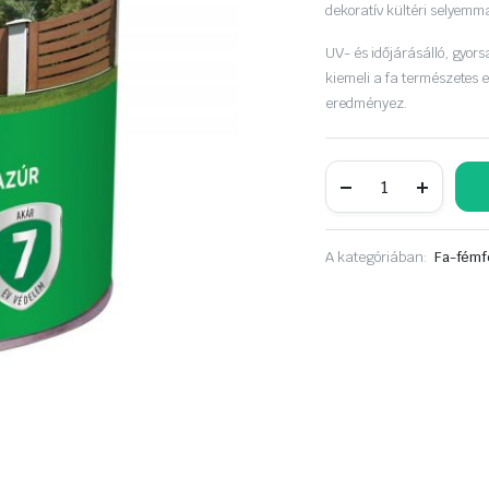
was:
is:
dekoratív kültéri selyemm
5
4
UV- és időjárásálló, gyor
kiemeli a fa természetes e
250 Ft.
190 Ft.
eredményez.
Sadolin
Classic
0.75
L
rusztikus
A kategóriában:
Fa-fémf
tölgy
mennyiség