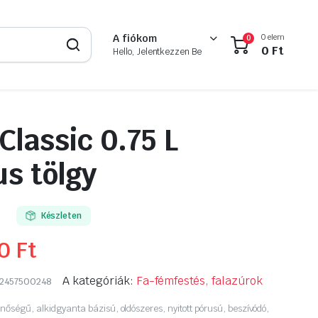
0 elem
A fiókom
0
0
Ft
Hello, Jelentkezzen Be
Classic 0.75 L
us tölgy
Készleten
90
Ft
A kategóriák:
Fa-fémfestés, falazúrok
2457500248
inőségű, alkidgyanta bázisú, oldószeres, nyitott pórusú, beszívódó,