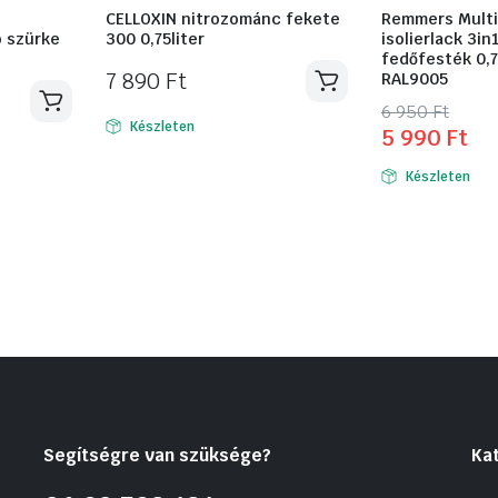
CELLOXIN nitrozománc fekete
Remmers Multi
ó szürke
300 0,75liter
isolierlack 3in
fedőfesték 0,
7 890
Ft
RAL9005
Original
Current
6 950
Ft
Készleten
5 990
Ft
price
price
was:
is:
Készleten
6
5
950 Ft.
990 Ft.
Segítségre van szüksége?
Ka