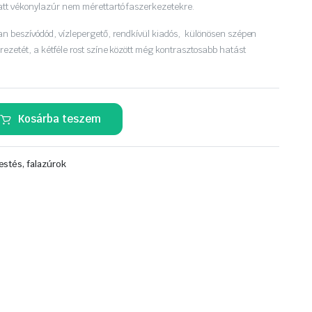
att vékonylazúr nem mérettartó faszerkezetekre.
san beszívódód, vízlepergető, rendkívül kiadós, különösen szépen
rezetét, a kétféle rost színe között még kontrasztosabb hatást
Kosárba teszem
estés, falazúrok