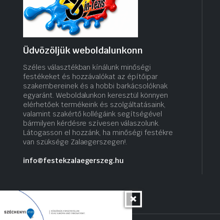
Üdvözöljük weboldalunkonn
Széles választékban kínálunk minőségi
festékeket és hozzávalókat az építőipar
szakembereinek és a hobbi barkácsolóknak
egyaránt. Weboldalunkon keresztül könnyen
elérhetőek termékeink és szolgáltatásaink,
valamint szakértő kollégáink segítségével
bármilyen kérdésre szívesen válaszolunk.
Látogasson el hozzánk, ha minőségi festékre
van szüksége Zalaegerszegen!.
info@festekzalaegerszeg.hu