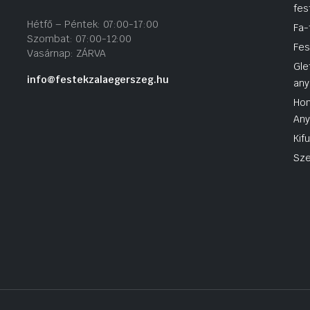
fes
Hétfő – Péntek: 07:00-17:00
Fa-
Szombat: 07:00-12:00
Fes
Vasárnap: ZÁRVA
Gle
info@festekzalaegerszeg.hu
any
Hom
An
Kif
Sze