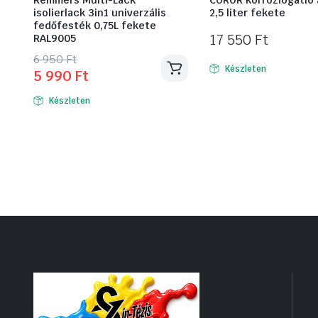
isolierlack 3in1 univerzális
2,5 liter fekete
fedőfesték 0,75L fekete
17 550
Ft
RAL9005
Original
Current
6 950
Ft
Készleten
5 990
Ft
price
price
was:
is:
Készleten
6
5
950 Ft.
990 Ft.