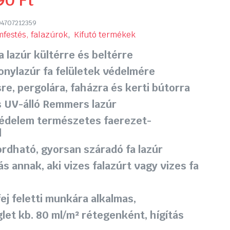
990
Ft
4707212359
mfestés, falazúrok
,
Kifutó termékek
a lazúr
kültérre és beltérre
onylazúr
fa felületek védelmére
re, pergolára, faházra és kerti bútorra
és UV-álló Remmers lazúr
védelem
természetes faerezet-
l
rdható, gyorsan száradó fa lazúr
ás annak, aki
vizes falazúrt
vagy
vizes fa
ej feletti munkára alkalmas,
et kb. 80 ml/m² rétegenként, hígítás