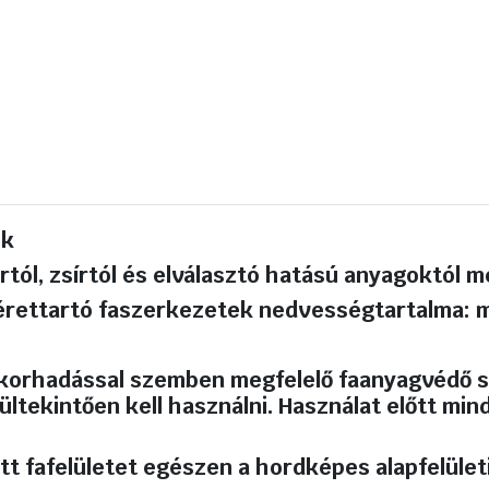
ek
portól, zsírtól és elválasztó hatású anyagoktól
érettartó faszerkezetek nedvességtartalma: 
 korhadással szemben megfelelő faanyagvédő sz
ltekintően kell használni. Használat előtt mind
tt fafelületet egészen a hordképes alapfelületig