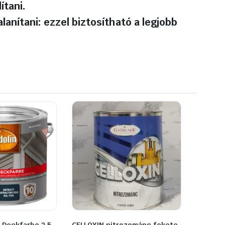
ítani.
lanítani: ezzel biztosítható a legjobb
 Deckfarbe 2,5
CELLOXIN nitrozománc fekete