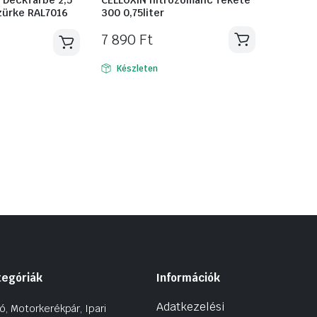
szürke RAL7016
300 0,75liter
7 890
Ft
Készleten
tegóriák
Információk
Adatkezelési
ó, Motorkerékpár, Ipari