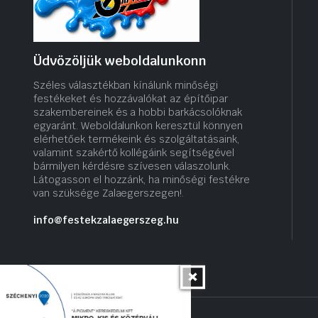
Üdvözöljük weboldalunkonn
Széles választékban kínálunk minőségi
festékeket és hozzávalókat az építőipar
szakembereinek és a hobbi barkácsolóknak
egyaránt. Weboldalunkon keresztül könnyen
elérhetőek termékeink és szolgáltatásaink,
valamint szakértő kollégáink segítségével
bármilyen kérdésre szívesen válaszolunk.
Látogasson el hozzánk, ha minőségi festékre
van szüksége Zalaegerszegen!.
info@festekzalaegerszeg.hu