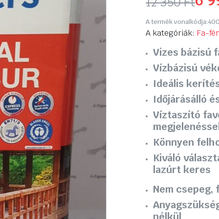
6 
12 350
Ft
Original
Current
A termék vonalkódja:
400
price
price
A kategóriák:
Fa-fé
Vizes bázisú f
was:
is:
Vízbázisú vék
12
6
Ideális
kerítés
350 Ft.
990 Ft.
Időjárásálló 
Víztaszító fa
megjelenésse
Könnyen felho
Kiváló választ
lazúrt
keres
Nem csepeg, f
Anyagszükségl
nélkül