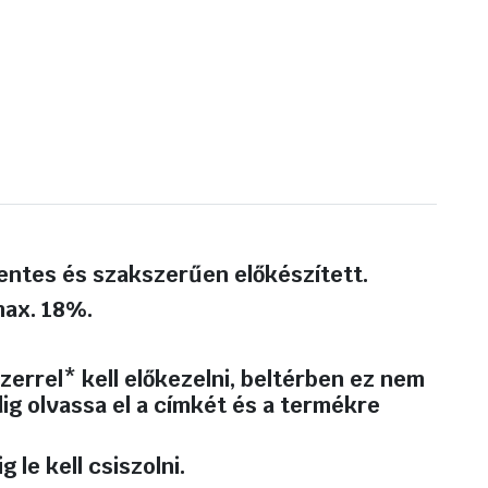
 mentes és szakszerűen előkészített.
max. 18%.
errel* kell előkezelni, beltérben ez nem
ig olvassa el a címkét és a termékre
 le kell csiszolni.