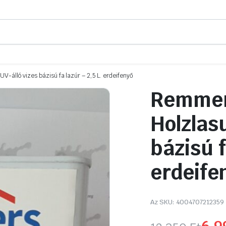
-álló vizes bázisú fa lazúr – 2,5 L. erdeifenyő
Remmer
Holzlasu
bázisú f
erdeife
Az SKU:
4004707212359