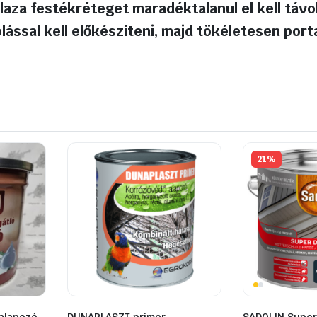
laza festékréteget maradéktalanul el kell távol
lással kell előkészíteni, majd tökéletesen porta
21%
alapozó
DUNAPLASZT primer
SADOLIN Super