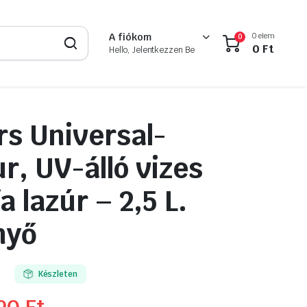
0 elem
A fiókom
0
0
Ft
Hello, Jelentkezzen Be
s Universal-
r, UV-álló vizes
a lazúr – 2,5 L.
nyő
Készleten