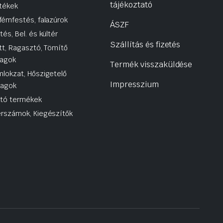
tájékoztató
tékek
fémfestés, falazúrok
ÁSZF
tés, Bel. és kültér
Szállítás és fizetés
tt, Ragasztó, Tömítő
agok
Termék visszaküldése
lokzat, Hőszigetelő
Impresszium
yagok
utó termékek
rszámok, Kiegészítők