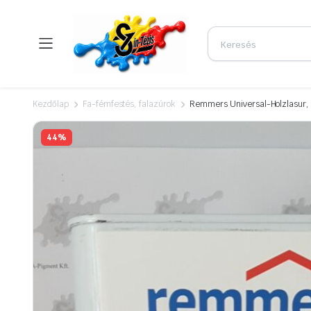
Kezdőlap
Fa-fémfestés, falazúrok
Remmers Universal-Holzlasur, UV
44%