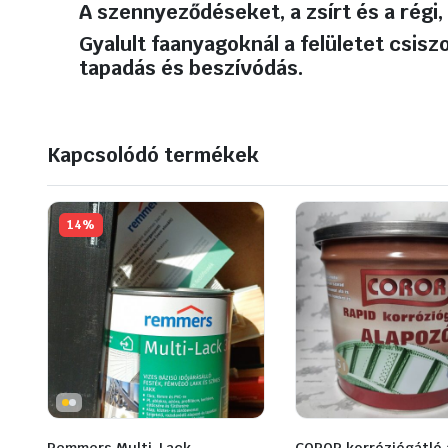
A szennyeződéseket, a zsírt és a régi, 
Gyalult faanyagoknál a felületet csiszo
tapadás és beszívódás.
Kapcsolódó termékek
14%
Remmers Multi-Lack
COROR korróziógátló 