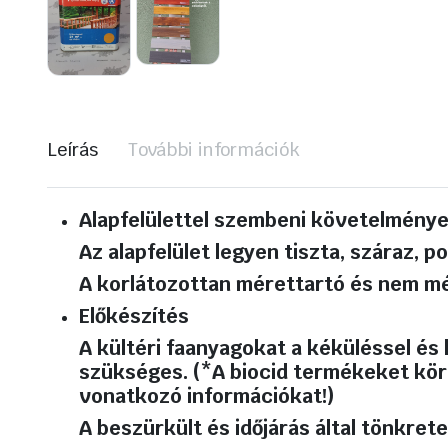
Leírás
További információk
Alapfelülettel szembeni követelmény
Az alapfelület legyen tiszta, száraz, 
A korlátozottan mérettartó és nem m
Előkészítés
A kültéri faanyagokat a kéküléssel és
szükséges. (*A biocid termékeket körü
vonatkozó információkat!)
A beszürkült és időjárás által tönkrete