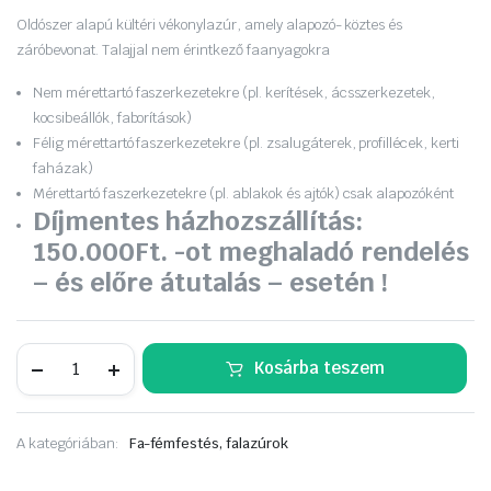
was:
is:
Oldószer alapú kültéri vékonylazúr, amely alapozó- köztes és
záróbevonat. Talajjal nem érintkező faanyagokra
20
17
Nem mérettartó faszerkezetekre (pl. kerítések, ácsszerkezetek,
590 Ft.
890 Ft.
kocsibeállók, faborítások)
Félig mérettartó faszerkezetekre (pl. zsalugáterek, profillécek, kerti
faházak)
Mérettartó faszerkezetekre (pl. ablakok és ajtók) csak alapozóként
Díjmentes házhozszállítás:
150.000Ft. -ot meghaladó rendelés
– és előre átutalás – esetén !
REMMERS
Kosárba teszem
HK-
Lasur
Grey-
Protect
A kategóriában:
Fa-fémfestés, falazúrok
2,5
L.
grafitszürke