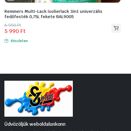
Remmers Multi-Lack isolierlack 3in1 univerzális
fedőfesték 0,75L fekete RAL9005
Original
Current
6 950
Ft
5 990
Ft
price
price
was:
is:
Készleten
6
5
950 Ft.
990 Ft.
Üdvözöljük weboldalunkonn