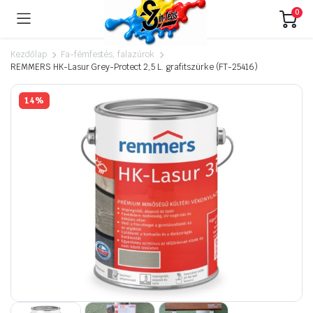
0
Kezdőlap
Fa-fémfestés, falazúrok
REMMERS HK-Lasur Grey-Protect 2,5 L. grafitszürke (FT-25416)
14%