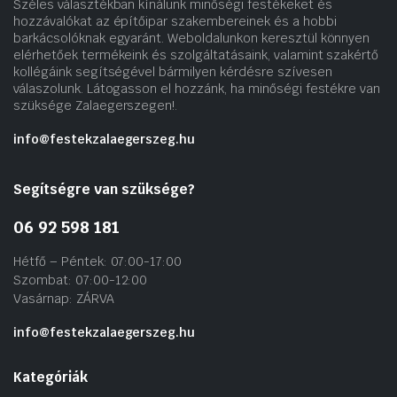
Széles választékban kínálunk minőségi festékeket és
hozzávalókat az építőipar szakembereinek és a hobbi
barkácsolóknak egyaránt. Weboldalunkon keresztül könnyen
elérhetőek termékeink és szolgáltatásaink, valamint szakértő
kollégáink segítségével bármilyen kérdésre szívesen
válaszolunk. Látogasson el hozzánk, ha minőségi festékre van
szüksége Zalaegerszegen!.
info@festekzalaegerszeg.hu
Segítségre van szüksége?
06 92 598 181
Hétfő – Péntek: 07:00-17:00
Szombat: 07:00-12:00
Vasárnap: ZÁRVA
info@festekzalaegerszeg.hu
Kategóriák