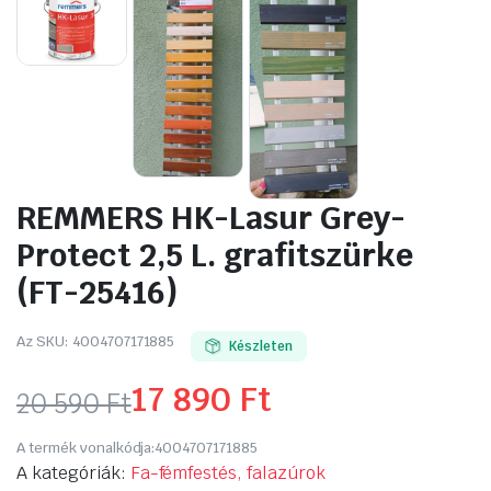
REMMERS HK-Lasur Grey-
Protect 2,5 L. grafitszürke
(FT-25416)
Az SKU:
4004707171885
Készleten
17 890
Ft
20 590
Ft
Original
Current
A termék vonalkódja:
4004707171885
price
price
A kategóriák:
Fa-fémfestés, falazúrok