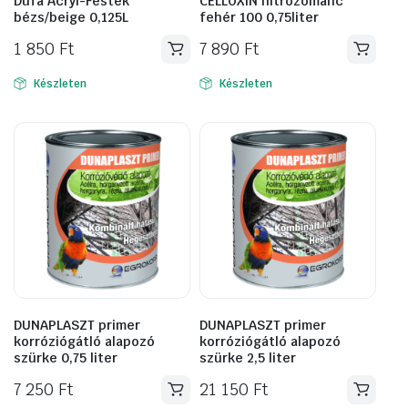
Düfa Acryl-Festék
CELLOXIN nitrozománc
bézs/beige 0,125L
fehér 100 0,75liter
1 850
Ft
7 890
Ft
Készleten
Készleten
DUNAPLASZT primer
DUNAPLASZT primer
korróziógátló alapozó
korróziógátló alapozó
szürke 0,75 liter
szürke 2,5 liter
7 250
Ft
21 150
Ft