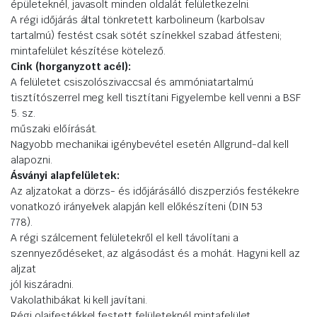
épületeknél, javasolt minden oldalát felületkezelni.
A régi időjárás által tönkretett karbolineum (karbolsav
tartalmú) festést csak sötét színekkel szabad átfesteni;
mintafelület készítése kötelező.
Cink (horganyzott acél):
A felületet csiszolószivaccsal és ammóniatartalmú
tisztítószerrel meg kell tisztítani Figyelembe kell venni a BSF
5. sz.
műszaki előírását.
Nagyobb mechanikai igénybevétel esetén Allgrund-dal kell
alapozni.
Ásványi alapfelületek:
Az aljzatokat a dörzs- és időjárásálló diszperziós festékekre
vonatkozó irányelvek alapján kell előkészíteni (DIN 53
778).
A régi szálcement felületekről el kell távolítani a
szennyeződéseket, az algásodást és a mohát. Hagyni kell az
aljzat
jól kiszáradni.
Vakolathibákat ki kell javítani.
Régi olajfestékkel festett felületeknél mintafelület