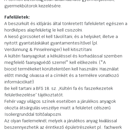
gyermekbútorok kezelésére.
Fafelületek:
A beszürkült és időjárás által tönkretett fafelületet egészen a
hordképes alapfelületig le kell csiszolni.
A kieső görcsöket el kell távolítani, és a helyüket, illetve a
nyitott gyantatáskákat gyantamentesítővel (pl.
Verdünnung & Pinselreiniger) kell kitisztítani.
A kültéri faanyagokat a kéküléssel és korhadással szemben
megfelelő faanyagvédő szerrel* kell előkezelni. (*A
biocid termékeket körültekintően kell használni. Használat
előtt mindig olvassa el a címkét és a termékre vonatkozó
információkat!)
Be kell tartani a BFS 18. sz. „Kültéri fa és faszerkezetek
felületkezelése” tájékoztatót.
Fehér vagy világos színek esetében a járulékos anyagok
okozta átsárgulás veszélye miatt a felületet célszerű
Isoliergrunddal töltőalapozni.
Az olyan faelemeknél, melyek a járulékos anyag kiválással
beszennyezhetik az érintkező épületrészeket pl.: fachwerk