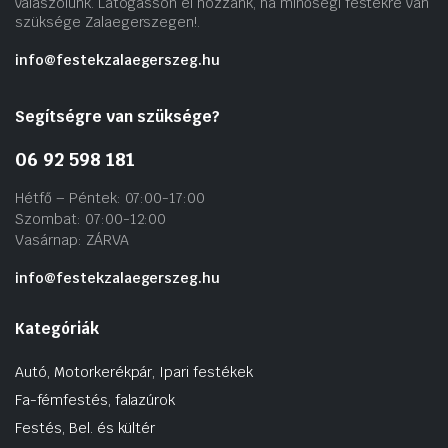
válaszolunk. Látogasson el hozzánk, ha minőségi festékre van
szüksége Zalaegerszegen!.
info@festekzalaegerszeg.hu
Segítségre van szüksége?
06 92 598 181
Hétfő – Péntek: 07:00-17:00
Szombat: 07:00-12:00
Vasárnap: ZÁRVA
info@festekzalaegerszeg.hu
Kategóriák
Autó, Motorkerékpár, Ipari festékek
Fa-fémfestés, falazúrok
Festés, Bel. és kültér