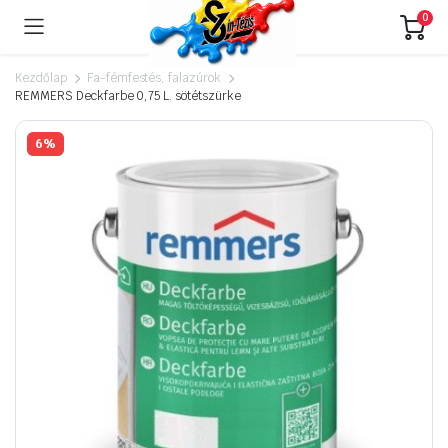
0
Kezdőlap
Fa-fémfestés, falazúrok
REMMERS Deckfarbe 0,75 L. sötétszürke
6%