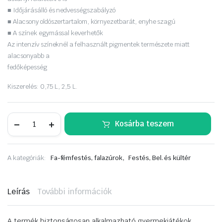
■ Időjárásálló és nedvességszabályzó
■ Alacsony oldószertartalom, környezetbarát, enyhe szagú
■ A színek egymással keverhetők
Az intenzív színeknél a felhasznált pigmentek természete miatt
alacsonyabb a
fedőképesség
Kiszerelés: 0,75 L, 2,5 L.
REMMERS
Kosárba teszem
Deckfarbe
0,75
L.
sötétszürke
,
A kategóriák:
Fa-fémfestés, falazúrok
Festés, Bel. és kültér
mennyiség
Leírás
További információk
A termék biztonságosan alkalmazható gyermekjátékok,