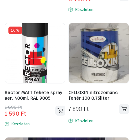
price
price
was:
is:
Készleten
6
5
950 Ft.
990 Ft.
16%
Rector MATT fekete spray
CELLOXIN nitrozománc
aer. 400ml, RAL 9005
fehér 100 0,75liter
Original
Current
1 890
Ft
7 890
Ft
1 590
Ft
price
price
was:
is:
Készleten
Készleten
1
1
890 Ft.
590 Ft.