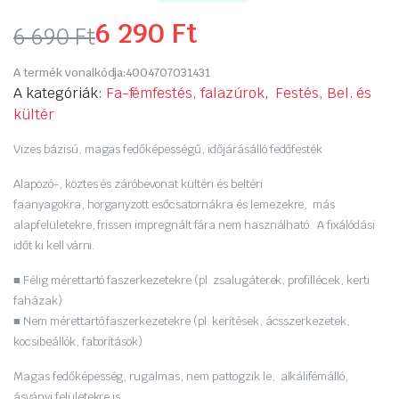
6 290
Ft
6 690
Ft
Original
Current
A termék vonalkódja:
4004707031431
price
price
A kategóriák:
Fa-fémfestés, falazúrok
,
Festés, Bel. és
kültér
was:
is:
Vizes bázisú, magas fedőképességű, időjárásálló fedőfesték
6
6
Alapozó-, köztes és záróbevonat kültéri és beltéri
690 Ft.
290 Ft.
faanyagokra, horganyzott esőcsatornákra és lemezekre, más
alapfelületekre, frissen impregnált fára nem használható. A fixálódási
időt ki kell várni.
■ Félig mérettartó faszerkezetekre (pl. zsalugáterek, profillécek, kerti
faházak)
■ Nem mérettartó faszerkezetekre (pl. kerítések, ácsszerkezetek,
kocsibeállók, faborítások)
Magas fedőképesség, rugalmas, nem pattogzik le, alkálifémálló,
ásványi felületekre is