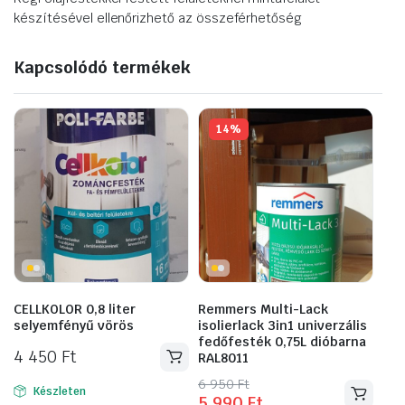
készítésével ellenőrizhető az összeférhetőség
Kapcsolódó termékek
14%
CELLKOLOR 0,8 liter
Remmers Multi-Lack
selyemfényű vörös
isolierlack 3in1 univerzális
fedőfesték 0,75L dióbarna
4 450
Ft
RAL8011
Original
Current
6 950
Ft
Készleten
5 990
Ft