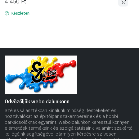
4 450
Ft
Készleten
Üdvözöljük weboldalunkonn
Széles választékban kínálunk minőségi festékeket és
hozzávalókat az építőipar szakembereinek és a hobbi
barkácsolóknak egyaránt. Weboldalunkon keresztül könnyen
elérhetőek termékeink és szolgáltatásaink, valamint szakértő
kollégáink segítségével bármilyen kérdésre szívesen