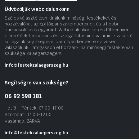
Üdvözöljük weboldalunkonn
Széles választékban kínálunk minőségi festékeket és
hozzávalókat az építőipar szakembereinek és a hobbi
barkácsolóknak egyaránt. Weboldalunkon keresztül könnyen
elérhetőek termékeink és szolgáltatásaink, valamint szakértő
kollégáink segítségével bármilyen kérdésre szívesen
válaszolunk. Látogasson el hozzánk, ha minőségi festékre van
szüksége Zalaegerszegen!.
info@festekzalaegerszeg.hu
Segítségre van szüksége?
06 92 598 181
Hétfő – Péntek: 07:00-17:00
Szombat: 07:00-12:00
Vasárnap: ZÁRVA
info@festekzalaegerszeg.hu