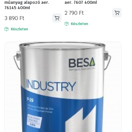
műanyag alapozó aer.
aer. 7607 400ml
76145 400ml
2 790
Ft
3 890
Ft
Készleten
Készleten