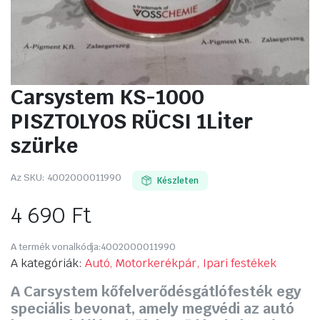
Carsystem KS-1000
PISZTOLYOS RÜCSI 1Liter
szürke
Az SKU:
4002000011990
Készleten
4 690
Ft
A termék vonalkódja:
4002000011990
A kategóriák:
Autó, Motorkerékpár, Ipari festékek
A Carsystem kőfelverődésgátlófesték egy
speciális bevonat, amely megvédi az autó