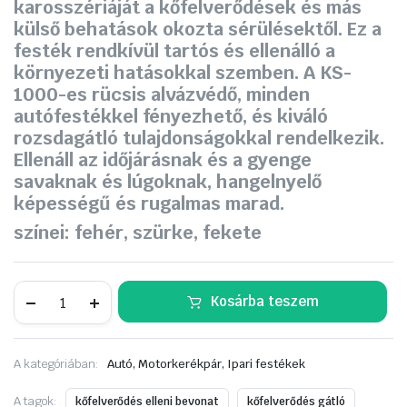
karosszériáját a kőfelverődések és más
külső behatások okozta sérülésektől. Ez a
festék rendkívül tartós és ellenálló a
környezeti hatásokkal szemben. A KS-
1000-es rücsis alvázvédő, minden
autófestékkel fényezhető, és kiváló
rozsdagátló tulajdonságokkal rendelkezik.
Ellenáll az időjárásnak és a gyenge
savaknak és lúgoknak, hangelnyelő
képességű és rugalmas marad.
színei: fehér, szürke, fekete
Carsystem
Kosárba teszem
KS-
1000
PISZTOLYOS
RÜCSI
A kategóriában:
Autó, Motorkerékpár, Ipari festékek
1Liter
szürke
mennyiség
A tagok:
kőfelverődés elleni bevonat
kőfelverődés gátló