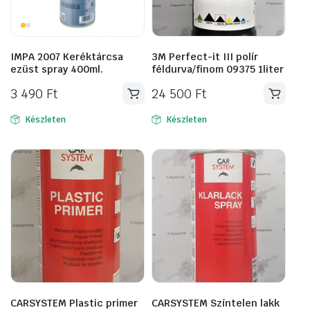
IMPA 2007 Keréktárcsa
3M Perfect-it III polír
ezüst spray 400ml.
féldurva/finom 09375 1liter
3 490
Ft
24 500
Ft
Készleten
Készleten
CARSYSTEM Plastic primer
CARSYSTEM Színtelen lakk