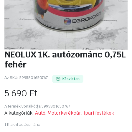
NEOLUX 1K. autózománc 0,75L
fehér
Az SKU:
5995801650767
Készleten
5 690
Ft
A termék vonalkódja:
5995801650767
A kategóriák:
Autó, Motorkerékpár, Ipari festékek
1 K akril autózománc