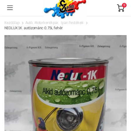
0
Kezdőlap
Autó, Motorkerékpár, Ipari festékek
NEOLUX 1K. autózománc 0,75L fehér