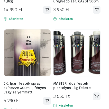
4,8kg
üregvédő aer. CA201 500ml
14 990
Ft
3 950
Ft
Készleten
Készleten
2K. Ipari festék spray
MASTER rücsifesték
színezve 400ml. , fényes
pisztolyos 1kg fekete
vagy selyemmatt
3 550
Ft
5 290
Ft
Készleten