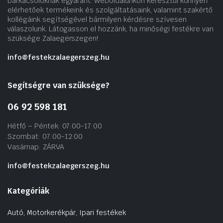
barkácsolóknak egyaránt. Weboldalunkon keresztül könnyen
elérhetőek termékeink és szolgáltatásaink, valamint szakértő
kollégáink segítségével bármilyen kérdésre szívesen
válaszolunk. Látogasson el hozzánk, ha minőségi festékre van
szüksége Zalaegerszegen!.
info@festekzalaegerszeg.hu
Segítségre van szüksége?
06 92 598 181
Hétfő – Péntek: 07:00-17:00
Szombat: 07:00-12:00
Vasárnap: ZÁRVA
info@festekzalaegerszeg.hu
Kategóriák
Autó, Motorkerékpár, Ipari festékek