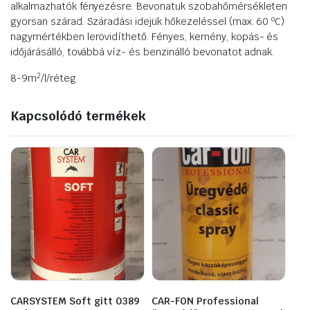
alkalmazhatók fényezésre. Bevonatuk szobahőmérsékleten
o
gyorsan szárad. Száradási idejük hőkezeléssel (max. 60
C)
nagymértékben lerövidíthető. Fényes, kemény, kopás- és
időjárásálló, továbbá víz- és benzinálló bevonatot adnak.
2
8-9m
/l/réteg
Kapcsolódó termékek
CARSYSTEM Soft gitt 0389
CAR-FON Professional