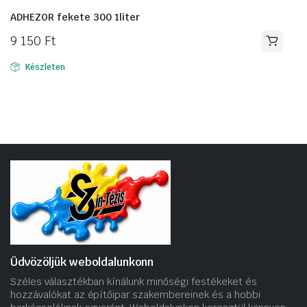
ADHEZOR fekete 300 1liter
9 150
Ft
Készleten
Üdvözöljük weboldalunkonn
Széles választékban kínálunk minőségi festékeket és
hozzávalókat az építőipar szakembereinek és a hobbi