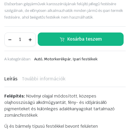
Elsősorban gépjárművek karosszériájának felújító jellegű festésére
szolgálnak, de előnyösen alkalmazhatók minden jármű és ipari termék
festésére, ahol beégetős festékek nem használhatók.
NEOLUX
Kosárba teszem
1K.
autózománc
0,75L
fehér
A kategóriában:
Autó, Motorkerékpár, Ipari festékek
mennyiség
Leírás
További információk
Felépítés:
Növényi olajjal módosított, közepes
olajhosszúságú alkidműgyantát, fény- és időjárásálló
pigmenteket és különleges adalékanyagokat tartalmazó
zománcfestékek.
Új és bármely típusú festékkel bevont felületen