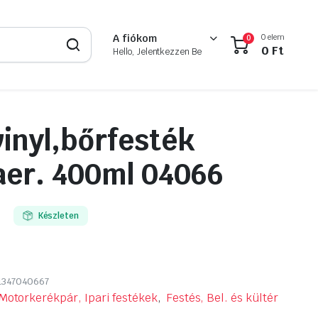
0 elem
A fiókom
0
0
Ft
Hello, Jelentkezzen Be
inyl,bőrfesték
aer. 400ml 04066
Készleten
1347040667
Motorkerékpár, Ipari festékek
,
Festés, Bel. és kültér