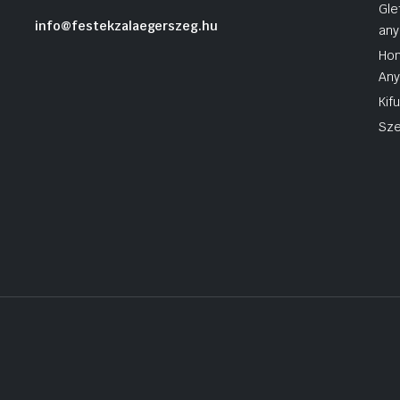
Gle
info@festekzalaegerszeg.hu
any
Hom
An
Kif
Sze