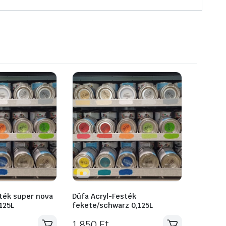
ték super nova
Düfa Acryl-Festék
125L
fekete/schwarz 0,125L
1 850
Ft