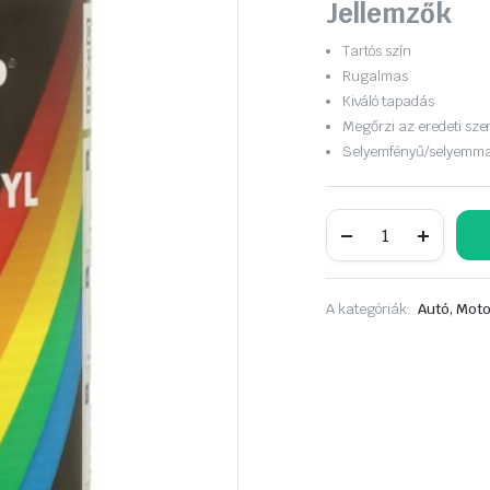
Jellemzők
Tartós szín
Rugalmas
Kiváló tapadás
Megőrzi az eredeti sze
Selyemfényű/selyemma
MOTIP
vinyl,bőrfesték
fekete
aer.
400ml
A kategóriák:
Autó, Moto
04066
mennyiség