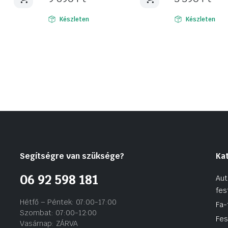
Készleten
Készleten
Segítségre van szüksége?
Ka
06 92 598 181
Aut
fes
Hétfő – Péntek: 07:00-17:00
Fa-
Szombat: 07:00-12:00
Fes
Vasárnap: ZÁRVA