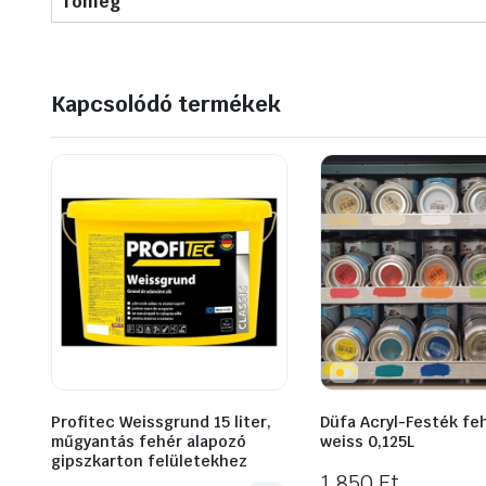
Tömeg
Kapcsolódó termékek
Profitec Weissgrund 15 liter,
Düfa Acryl-Festék fe
műgyantás fehér alapozó
weiss 0,125L
gipszkarton felületekhez
1 850
Ft