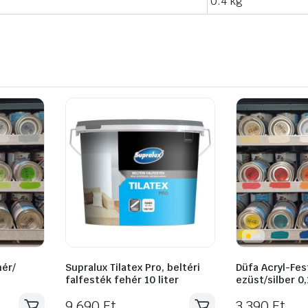
0.4 kg
hér/
Supralux Tilatex Pro, beltéri
Düfa Acryl-Fes
falfesték fehér 10 liter
ezüst/silber 0,
9 690
Ft
3 390
Ft