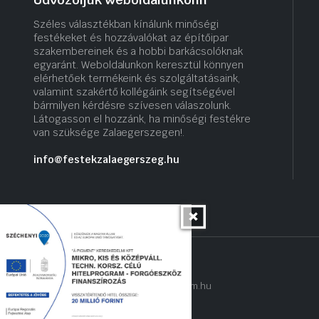
Széles választékban kínálunk minőségi
festékeket és hozzávalókat az építőipar
szakembereinek és a hobbi barkácsolóknak
egyaránt. Weboldalunkon keresztül könnyen
elérhetőek termékeink és szolgáltatásaink,
valamint szakértő kollégáink segítségével
bármilyen kérdésre szívesen válaszolunk.
Látogasson el hozzánk, ha minőségi festékre
van szüksége Zalaegerszegen!.
info@festekzalaegerszeg.hu
Copyright 2022 © hogyantalaljanakram.hu