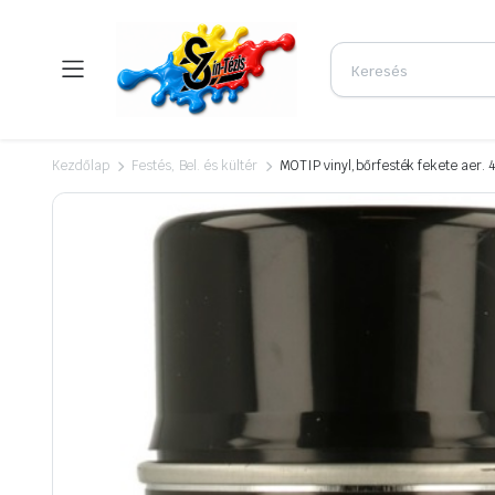
Kezdőlap
Festés, Bel. és kültér
MOTIP vinyl,bőrfesték fekete aer.