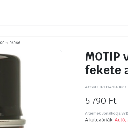
 400ml 04066
MOTIP v
fekete 
Az SKU:
8711347040667
5 790
Ft
A termék vonalkódja:
871
A kategóriák:
Autó, 