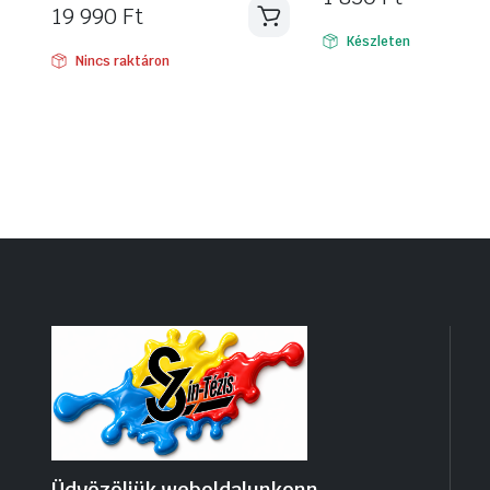
19 990
Ft
Készleten
Nincs raktáron
Üdvözöljük weboldalunkonn