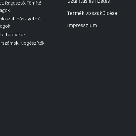
Szállítás és fizetés
tt, Ragasztó, Tömítő
agok
Termék visszaküldése
lokzat, Hőszigetelő
Impresszium
yagok
utó termékek
rszámok, Kiegészítők