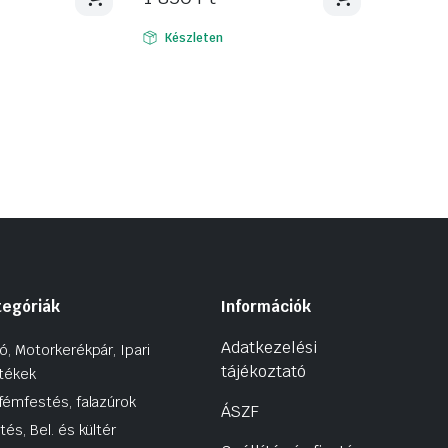
Készleten
tegóriák
Információk
Adatkezelési
ó, Motorkerékpár, Ipari
tájékoztató
tékek
fémfestés, falazúrok
ÁSZF
tés, Bel. és kültér