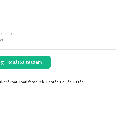
rkezetet
tt
Kosárba teszem
,
rkerékpár, Ipari festékek
Festés, Bel. és kültér