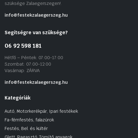
szüksége Zalaegerszegen!.
info@festekzalaegerszeg.hu
Segítségre van szüksége?
06 92 598 181
Hétfő – Péntek: 07:00-17:00
Szombat: 07:00-12:00
Vasárnap: ZÁRVA
info@festekzalaegerszeg.hu
Kategóriák
Autó, Motorkerékpár, Ipari festékek
Fa-fémfestés, falazúrok
Festés, Bel. és kültér
Glett, Ragasztó, Tömítő anyagok