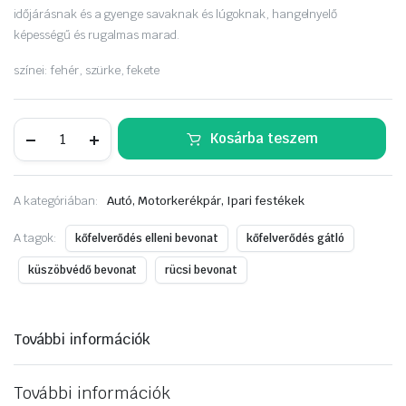
időjárásnak és a gyenge savaknak és lúgoknak, hangelnyelő
képességű és rugalmas marad.
színei: fehér, szürke, fekete
MOTIP
Kosárba teszem
rücsis
alvázvédő
aer.
500ml
A kategóriában:
Autó, Motorkerékpár, Ipari festékek
fehér
mennyiség
A tagok:
kőfelverődés elleni bevonat
kőfelverődés gátló
küszöbvédő bevonat
rücsi bevonat
További információk
További információk