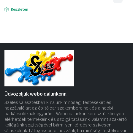
Készleten
Üdvözöljük weboldalunkonn
Széles választékban kínálunk minőségi festékeket és
hozzávalókat az építőipar szakembereinek és a hobbi
barkácsolóknak egyaránt. Weboldalunkon keresztül könnyen
elérhetőek termékeink és szolgáltatásaink, valamint szakértő
kollégáink segítségével bármilyen kérdésre szívesen
válaszolunk. Látogasson el hozzánk, ha minőségi festékre van