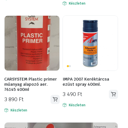
Készleten
CARSYSTEM Plastic primer
IMPA 2007 Keréktárcsa
műanyag alapozó aer.
ezüst spray 400ml.
76145 400ml
3 490
Ft
3 890
Ft
Készleten
Készleten