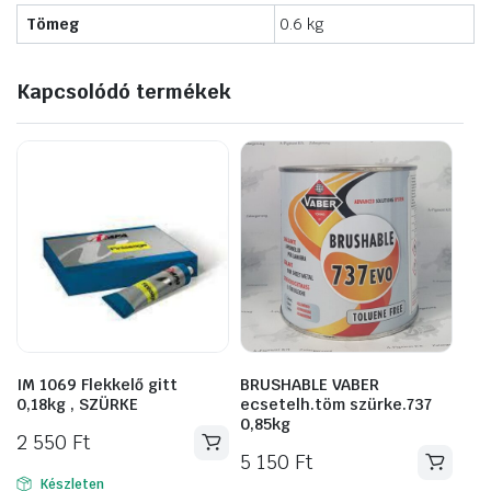
Tömeg
0.6 kg
Kapcsolódó termékek
IM 1069 Flekkelő gitt
BRUSHABLE VABER
0,18kg , SZÜRKE
ecsetelh.töm szürke.737
0,85kg
2 550
Ft
5 150
Ft
Készleten