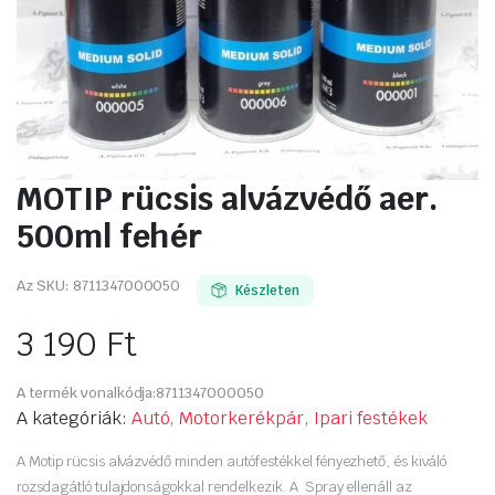
MOTIP rücsis alvázvédő aer.
500ml fehér
Az SKU:
8711347000050
Készleten
3 190
Ft
A termék vonalkódja:
8711347000050
A kategóriák:
Autó, Motorkerékpár, Ipari festékek
A Motip rücsis alvázvédő minden autófestékkel fényezhető, és kiváló
rozsdagátló tulajdonságokkal rendelkezik. A Spray ellenáll az