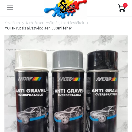
0
Kezdőlap
Autó, Motorkerékpár, Ipari festékek
MOTIP rücsis alvázvédő aer. 500ml fehér