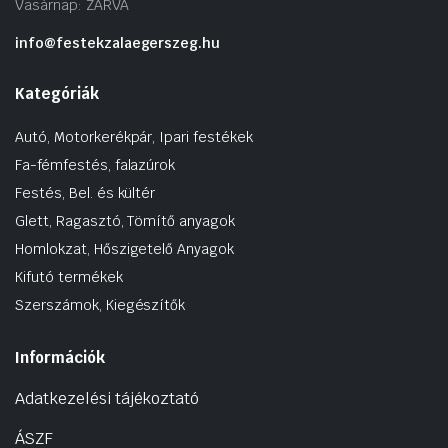
Vasárnap: ZÁRVA
info@festekzalaegerszeg.hu
Kategóriák
Autó, Motorkerékpár, Ipari festékek
Fa-fémfestés, falazúrok
Festés, Bel. és kültér
Glett, Ragasztó, Tömítő anyagok
Homlokzat, Hőszigetelő Anyagok
Kifutó termékek
Szerszámok, Kiegészítők
Információk
Adatkezelési tájékoztató
ÁSZF