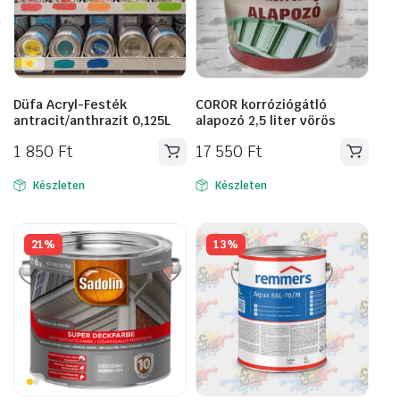
Düfa Acryl-Festék
COROR korróziógátló
antracit/anthrazit 0,125L
alapozó 2,5 liter vörös
1 850
Ft
17 550
Ft
Készleten
Készleten
21%
13%