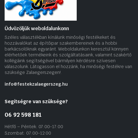
Üdvözöljük weboldalunkonn
Széles választékban kínálunk minőségi festékeket és
hozzávalókat az építőipar szakembereinek és a hobbi
barkácsolóknak egyaránt. Weboldalunkon keresztül könnyen
elérhetőek termékeink és szolgáltatásaink, valamint szakértő
kollégáink segítségével bármilyen kérdésre szívesen
válaszolunk. Látogasson el hozzánk, ha minőségi festékre van
szüksége Zalaegerszegen!.
info@festekzalaegerszeg.hu
Segítségre van szüksége?
06 92 598 181
Hétfő – Péntek: 07:00-17:00
Szombat: 07:00-12:00