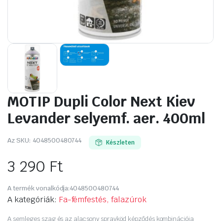
MOTIP Dupli Color Next Kiev
Levander selyemf. aer. 400ml
Az SKU:
4048500480744
Készleten
3 290
Ft
A termék vonalkódja:
4048500480744
A kategóriák:
Fa-fémfestés, falazúrok
A semleges szag és az alacsony sprayköd képződés kombinációja