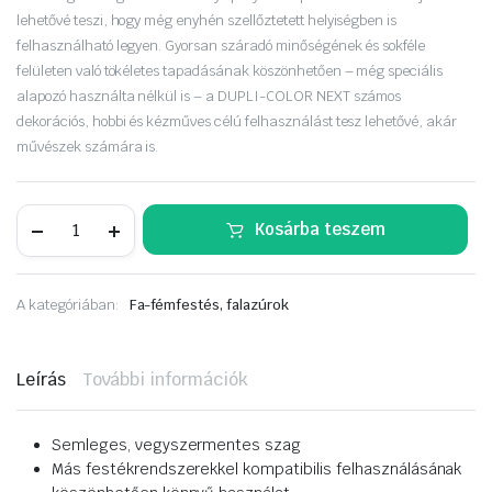
lehetővé teszi, hogy még enyhén szellőztetett helyiségben is
felhasználható legyen. Gyorsan száradó minőségének és sokféle
felületen való tökéletes tapadásának köszönhetően – még speciális
alapozó használta nélkül is – a DUPLI-COLOR NEXT számos
dekorációs, hobbi és kézműves célú felhasználást tesz lehetővé, akár
művészek számára is.
MOTIP
Kosárba teszem
Dupli
Color
Next
Kiev
A kategóriában:
Fa-fémfestés, falazúrok
Levander
selyemf.
aer.
400ml
Leírás
További információk
mennyiség
Semleges, vegyszermentes szag
Más festékrendszerekkel kompatibilis felhasználásának