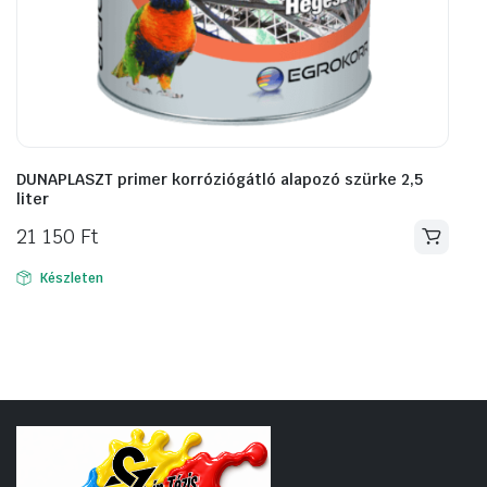
DUNAPLASZT primer korróziógátló alapozó szürke 2,5
liter
21 150
Ft
Készleten