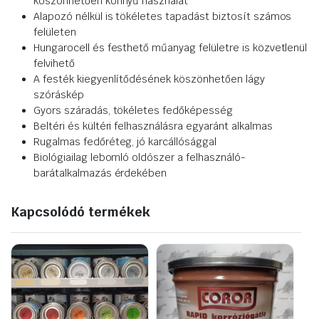
köszönhetően könnyű használat
Alapozó nélkül is tökéletes tapadást biztosít számos
felületen
Hungarocell és festhető műanyag felületre is közvetlenül
felvihető
A festék kiegyenlítődésének köszönhetően lágy
szóráskép
Gyors száradás, tökéletes fedőképesség
Beltéri és kültéri felhasználásra egyaránt alkalmas
Rugalmas fedőréteg, jó karcállósággal
Biológiailag lebomló oldószer a felhasználó-
barátalkalmazás érdekében
Kapcsolódó termékek