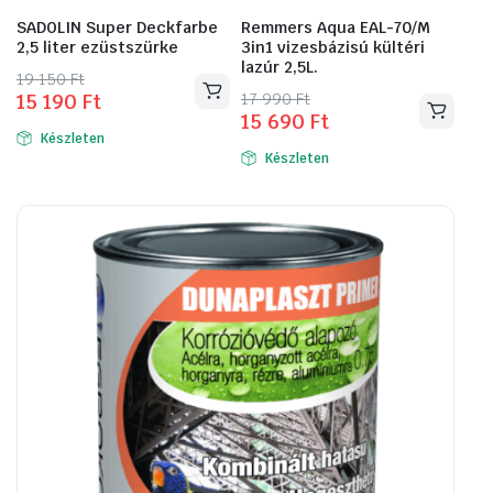
SADOLIN Super Deckfarbe
Remmers Aqua EAL-70/M
2,5 liter ezüstszürke
3in1 vizesbázisú kültéri
lazúr 2,5L.
Original
Current
19 150
Ft
Original
Current
17 990
Ft
15 190
Ft
price
price
15 690
Ft
Ennek
price
price
was:
is:
Készleten
a
was:
is:
19
15
Készleten
17
15
terméknek
150 Ft.
190 Ft.
990 Ft.
690 Ft.
több
variációja
van.
A
változatok
a
termékoldalon
választhatók
ki