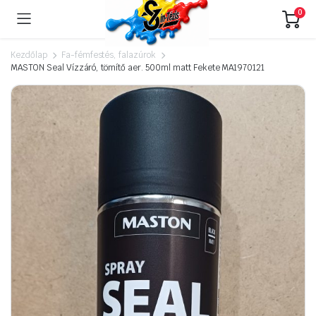
0
Kezdőlap
Fa-fémfestés, falazúrok
MASTON Seal Vízzáró, tömítő aer. 500ml matt Fekete MA1970121