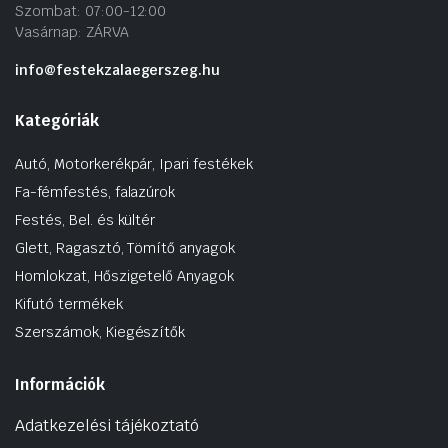
Szombat: 07:00-12:00
Vasárnap: ZÁRVA
info@festekzalaegerszeg.hu
Kategóriák
Autó, Motorkerékpár, Ipari festékek
Fa-fémfestés, falazúrok
Festés, Bel. és kültér
Glett, Ragasztó, Tömítő anyagok
Homlokzat, Hőszigetelő Anyagok
Kifutó termékek
Szerszámok, Kiegészítők
Információk
Adatkezelési tájékoztató