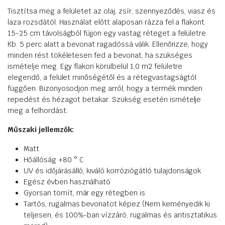
Tisztítsa meg a felületet az olaj, zsír, szennyeződés, viasz és
laza rozsdától. Használat előtt alaposan rázza fel a flakont.
15-25 cm távolságból fújjon egy vastag réteget a felületre.
Kb. 5 perc alatt a bevonat ragadóssá válik. Ellenőrizze, hogy
minden rést tökéletesen fed a bevonat, ha szükséges
ismételje meg. Egy flakon körülbelül 1,0 m2 felületre
elegendő, a felület minőségétől és a rétegvastagságtól
függően. Bizonyosodjon meg arról, hogy a termék minden
repedést és hézagot betakar. Szükség esetén ismételje
meg a felhordást.
Műszaki jellemzők:
Matt
Hőállóság +80 ° C
UV és időjárásálló, kiváló korróziógátló tulajdonságok
Egész évben használható
Gyorsan tömít, már egy rétegben is
Tartós, rugalmas bevonatot képez (Nem keményedik ki
teljesen, és 100%-ban vízzáró, rugalmas és antisztatikus