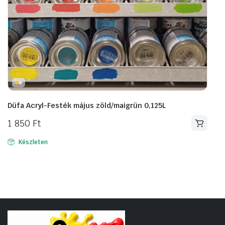
Düfa Acryl-Festék május zöld/maigrün 0,125L
1 850
Ft
Készleten