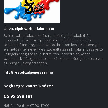
Üdvözöljük weboldalunkonn
Széles választékban kínálunk minőségi festékeket és
hozzávalókat az építőipar szakembereinek és a hobbi
barkácsolóknak egyaránt. Weboldalunkon keresztül könnyen
elérhetőek termékeink és szolgáltatásaink, valamint szakértő
kollégáink segítségével bármilyen kérdésre szívesen
válaszolunk. Látogasson el hozzánk, ha minőségi festékre van
szüksége Zalaegerszegen!.
info@festekzalaegerszeg.hu
Segítségre van szüksége?
06 92 598 181
Hétfő – Péntek: 07:00-17:00