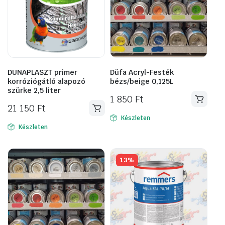
DUNAPLASZT primer
Düfa Acryl-Festék
korróziógátló alapozó
bézs/beige 0,125L
szürke 2,5 liter
1 850
Ft
21 150
Ft
Készleten
Készleten
13%