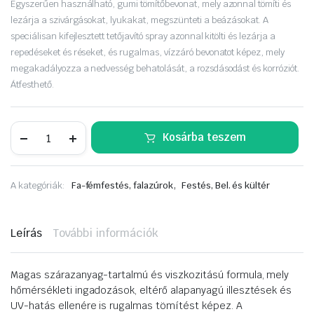
Egyszerűen használható, gumi tömítőbevonat, mely azonnal tömíti és
lezárja a szivárgásokat, lyukakat, megszünteti a beázásokat. A
speciálisan kifejlesztett tetőjavító spray azonnal kitölti és lezárja a
repedéseket és réseket, és rugalmas, vízzáró bevonatot képez, mely
megakadályozza a nedvesség behatolását, a rozsdásodást és korróziót.
Átfesthető.
MASTON
Kosárba teszem
Seal
Vízzáró,
tömítő
aer.
,
A kategóriák:
Fa-fémfestés, falazúrok
Festés, Bel. és kültér
500ml
matt
Fekete
MA1970121
Leírás
További információk
mennyiség
Magas szárazanyag-tartalmú és viszkozitású formula, mely
hőmérsékleti ingadozások, eltérő alapanyagú illesztések és
UV-hatás ellenére is rugalmas tömítést képez. A