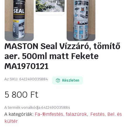
MASTON Seal Vízzáró, tömítő
aer. 500ml matt Fekete
MA1970121
Az SKU:
6412490035884
Készleten
5 800
Ft
A termék vonalkódja:
6412490035884
A kategóriák:
Fa-fémfestés, falazúrok
,
Festés, Bel. és
kültér