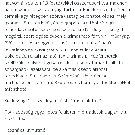
hagyományos tömítő festékekkel összehasonlítva, majdnem
háromszoros a szárazanyag-tartalma. Ennek köszönhetően, a
termék egy rétegben szórva vastag bevonatot képez, mely
gyorsan tömít és lezár, és megspórolja a többrétegű
felhordás esetén szokásos száradási időt. Rugalmasságát
megőrzi, ezért egész évben alkalmazható fém, vinil, műanyag,
PVC, beton és az egyéb típusú felületeken található
repedések és szivárgások tömítésére, lezárására.
Sokoldalúan alkalmazható, így alkalmas pl. napfénytetők,
szellőzők, lefolyók, légcsatornák és esőcsatornák található
szivárgások lezárására, de alkalmas kisebb alapzati
repedések tömítésére is. Száradását követően, a
multifunkcionális Tömítő Szórófesték bármilyen fedőfestékkel
átfesthető.
Kiadósság: 1 spray elegendő kb. 1 m² felületre *
* A kiadósság egyenletes felületen mért adatok alapján lett
kiszámítva.
Használati útmutató