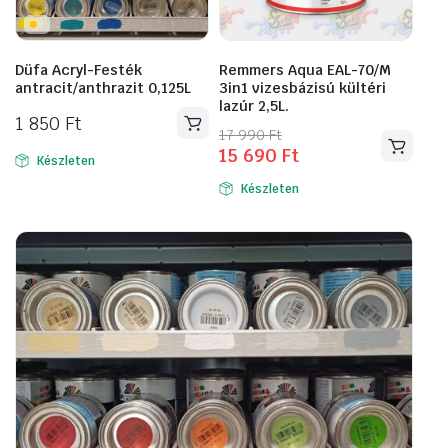
Düfa Acryl-Festék
Remmers Aqua EAL-70/M
antracit/anthrazit 0,125L
3in1 vizesbázisú kültéri
lazúr 2,5L.
1 850
Ft
Original
Current
17 990
Ft
15 690
Ft
Ennek
price
price
Készleten
a
was:
is:
Készleten
17
15
terméknek
990 Ft.
690 Ft.
több
variációja
van.
A
változatok
a
termékoldalon
választhatók
ki