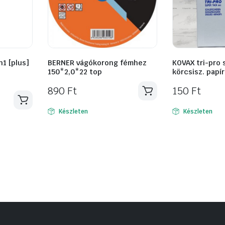
1 [plus]
BERNER vágókorong fémhez
KOVAX tri-pro 
150*2,0*22 top
körcsisz. papí
890
Ft
150
Ft
Készleten
Készleten