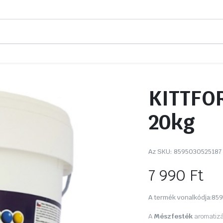
KITTFOR
20kg
Az SKU:
8595030525187
7 990
Ft
A termék vonalkódja:
859
A
Mészfesték
aromatizál