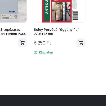
st tépőzáras
Scley Porvédő függöny *L*
r 8h 125mm P400
220×112 cm
6 250
Ft
Készleten