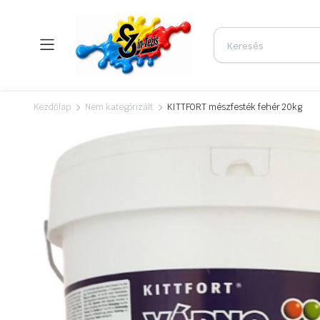
Kezdőlap
Nem kategórizált
KITTFORT mészfesték fehér 20kg