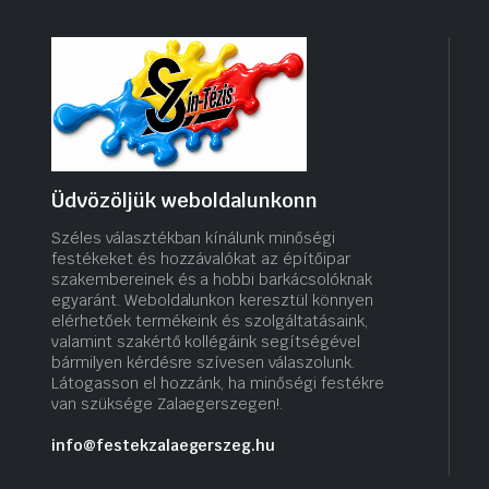
Üdvözöljük weboldalunkonn
Széles választékban kínálunk minőségi
festékeket és hozzávalókat az építőipar
szakembereinek és a hobbi barkácsolóknak
egyaránt. Weboldalunkon keresztül könnyen
elérhetőek termékeink és szolgáltatásaink,
valamint szakértő kollégáink segítségével
bármilyen kérdésre szívesen válaszolunk.
Látogasson el hozzánk, ha minőségi festékre
van szüksége Zalaegerszegen!.
info@festekzalaegerszeg.hu