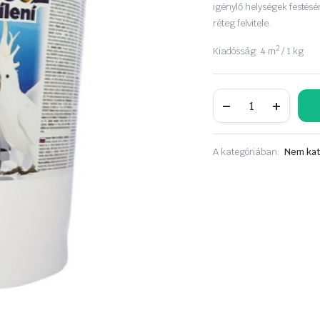
igénylő helységek festésére
réteg felvitele.
2
Kiadósság: 4 m
/ 1 kg
KITTFORT
mészfesték
fehér
20kg
mennyiség
A kategóriában:
Nem kat