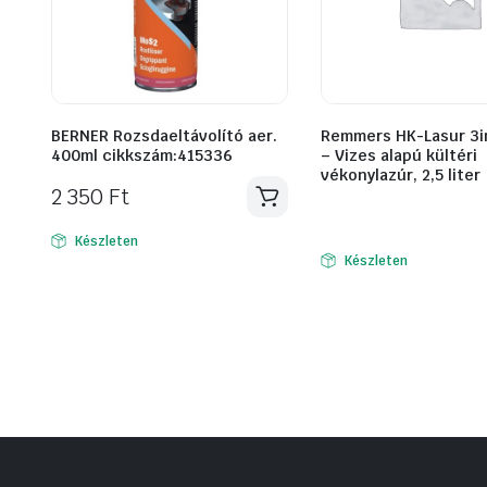
BERNER Rozsdaeltávolító aer.
Remmers HK-Lasur 3in
400ml cikkszám:415336
– Vizes alapú kültéri
vékonylazúr, 2,5 liter
2 350
Ft
Készleten
Készleten