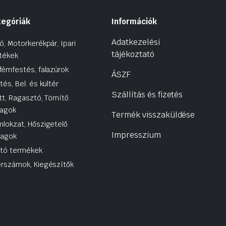
tegóriák
Információk
Adatkezelési
ó, Motorkerékpár, Ipari
tájékoztató
tékek
fémfestés, falazúrok
ÁSZF
tés, Bel. és kültér
Szállítás és fizetés
tt, Ragasztó, Tömítő
agok
Termék visszaküldése
lokzat, Hőszigetelő
Impresszium
yagok
utó termékek
rszámok, Kiegészítők