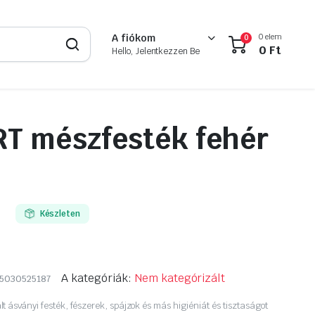
0 elem
A fiókom
0
0
Ft
Hello, Jelentkezzen Be
T mészfesték fehér
Készleten
A kategóriák:
Nem kategórizált
5030525187
t ásványi festék, fészerek, spájzok és más higiéniát és tisztaságot