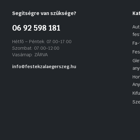
Segítségre van szüksége?
Ka
06 92 598 181
Aut
fes
Hétfő – Péntek: 07:00-17:00
Fa-
Szombat: 07:00-12:00
Fes
Vasárnap: ZÁRVA
Gle
info@festekzalaegerszeg.hu
any
Hom
An
Kif
Sze