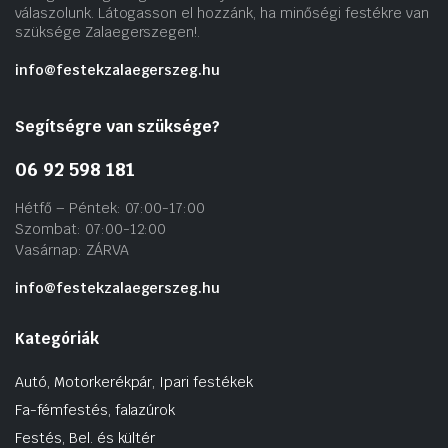
válaszolunk. Látogasson el hozzánk, ha minőségi festékre van
szüksége Zalaegerszegen!.
info@festekzalaegerszeg.hu
Segítségre van szüksége?
06 92 598 181
Hétfő – Péntek: 07:00-17:00
Szombat: 07:00-12:00
Vasárnap: ZÁRVA
info@festekzalaegerszeg.hu
Kategóriák
Autó, Motorkerékpár, Ipari festékek
Fa-fémfestés, falazúrok
Festés, Bel. és kültér