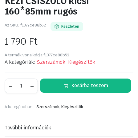
KÉZI CSISZOLÓ kicsi
160*85mm rugós
Az SKU:
f1377ce88b52
Készleten
1 790
Ft
A termék vonalkódja:
f1377ce88b52
A kategóriák:
Szerszámok, Kiegészítők
KÉZI
Kosárba teszem
CSISZOLÓ
kicsi
160*85mm
rugós
A kategóriában:
Szerszámok, Kiegészítők
mennyiség
További információk