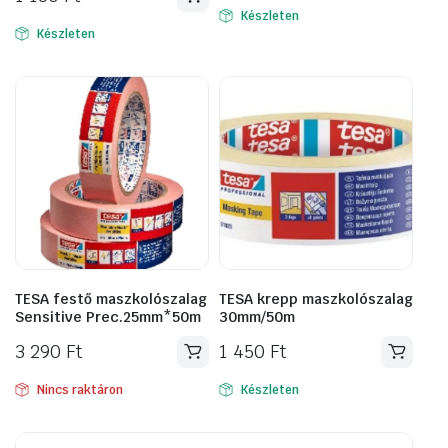
Készleten
Készleten
TESA festő maszkolószalag
TESA krepp maszkolószalag
Sensitive Prec.25mm*50m
30mm/50m
3 290
Ft
1 450
Ft
Nincs raktáron
Készleten