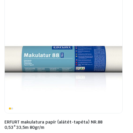
ERFURT makulatura papír (alátét-tapéta) NR.88
0,53*33,5m 80gr/m