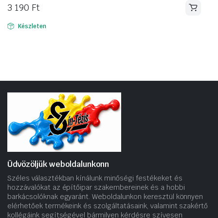
3 190
Ft
Készleten
Üdvözöljük weboldalunkonn
Széles választékban kínálunk minőségi festékeket és
hozzávalókat az építőipar szakembereinek és a hobbi
barkácsolóknak egyaránt. Weboldalunkon keresztül könnyen
elérhetőek termékeink és szolgáltatásaink, valamint szakértő
kollégáink segítségével bármilyen kérdésre szívesen