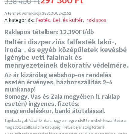
297 360
Ft
338 400
Ft
Original
Current
A termék vonalkódja:
3831000242162
price
price
A kategóriák:
Festés, Bel. és kültér
,
raklapos
Raklapos tételben: 12.390Ft/db
was:
is:
Beltéri diszperziós falfesték lakó-,
338
297
iroda-, és egyéb középületek kevésbé
400 Ft.
360 Ft.
igénybe vett falainak és
mennyezeteinek dekoratív védelmére.
Az ár kizárólag webshop-os rendelés
esetén érvényes, házhozszállítás 2-4
munkanap!
Somogy, Vas és Zala megyében (1 raklap
esetén) ingyenes, fizetés:
megrendeléskor, banki átutalással.
Tájékoztatjuk Vásárlóinkat, hogy a megrendelt termékek kiszállítása a
megadott szállítási cím kapujáig, illetve bejáratáig történik.