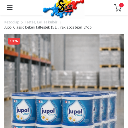
0
Kezdőlap
Festés, Bel. és kültér
Jupol Classic beltéri falfesték 15 L. , raklapos tétel, 24db
13%