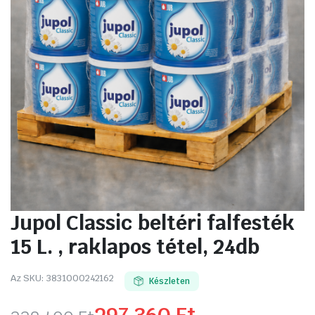
Jupol Classic beltéri falfesték
15 L. , raklapos tétel, 24db
Az SKU:
3831000242162
Készleten