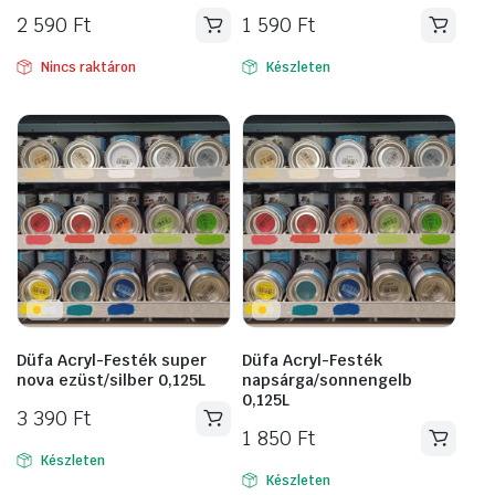
2 590
Ft
1 590
Ft
Nincs raktáron
Készleten
Düfa Acryl-Festék super
Düfa Acryl-Festék
nova ezüst/silber 0,125L
napsárga/sonnengelb
0,125L
3 390
Ft
1 850
Ft
Készleten
Készleten