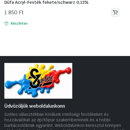
Düfa Acryl-Festék fekete/schwarz 0,125L
1 850
Ft
Készleten
Üdvözöljük weboldalunkonn
Széles választékban kínálunk minőségi festékeket és
hozzávalókat az építőipar szakembereinek és a hobbi
barkácsolóknak egyaránt. Weboldalunkon keresztül könnyen