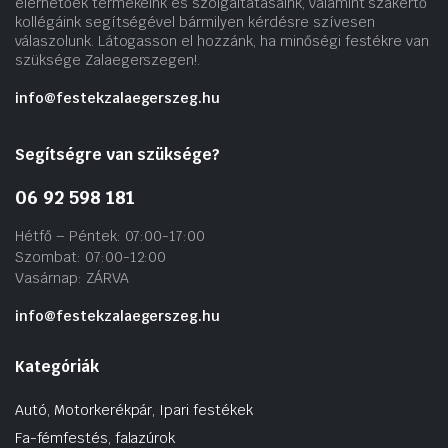
elérhetőek termékeink és szolgáltatásaink, valamint szakértő
kollégáink segítségével bármilyen kérdésre szívesen
válaszolunk. Látogasson el hozzánk, ha minőségi festékre van
szüksége Zalaegerszegen!.
info@festekzalaegerszeg.hu
Segítségre van szüksége?
06 92 598 181
Hétfő – Péntek: 07:00-17:00
Szombat: 07:00-12:00
Vasárnap: ZÁRVA
info@festekzalaegerszeg.hu
Kategóriák
Autó, Motorkerékpár, Ipari festékek
Fa-fémfestés, falazúrok