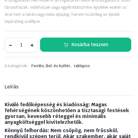
A szolgáltatás nem terjed ki az ingatlanon belüli árumozgatásra, ezért
társasházak, irodaházak vagy egyéb többszintes épületek esetén az
árut nem a lakás vagy iroda ajtajáig, hanem kizárólag az épület
bejáratáig szállítjuk.
Jupol
Kosárba teszem
Classic
beltéri
falfesték
15
,
A kategóriák:
Festés, Bel. és kültér
raklapos
L.
,
raklapos
tétel,
Leírás
24db
mennyiség
Kiváló fedőképesség és kiadósság: Magas
fehérségének köszönhetően a tisztasági festések
gyorsan, kevesebb réteggel és minimális
anyagköltséggel kivitelezhetők.
Könnyű felhordás: Nem csöpög, nem fröcsköl,
rendkívül szépen terül. Akár szakember, akár saját