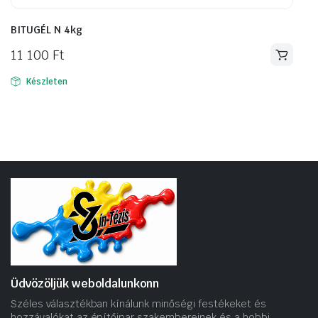
BITUGÉL N 4kg
11 100
Ft
Készleten
Üdvözöljük weboldalunkonn
Széles választékban kínálunk minőségi festékeket és
hozzávalókat az építőipar szakembereinek és a hobbi