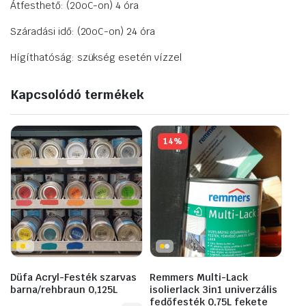
Átfesthető: (20oC-on) 4 óra
Száradási idő: (20oC-on) 24 óra
Hígíthatóság: szükség esetén vízzel
Kapcsolódó termékek
14%
Düfa Acryl-Festék szarvas
Remmers Multi-Lack
barna/rehbraun 0,125L
isolierlack 3in1 univerzális
fedőfesték 0,75L fekete