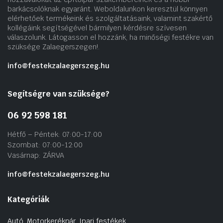
barkácsolóknak egyaránt. Weboldalunkon keresztül könnyen
elérhetőek termékeink és szolgáltatásaink, valamint szakértő
kollégáink segítségével bármilyen kérdésre szívesen
válaszolunk. Látogasson el hozzánk, ha minőségi festékre van
szüksége Zalaegerszegen!.
info@festekzalaegerszeg.hu
Segítségre van szüksége?
06 92 598 181
Hétfő – Péntek: 07:00-17:00
Szombat: 07:00-12:00
Vasárnap: ZÁRVA
info@festekzalaegerszeg.hu
Kategóriák
Autó, Motorkerékpár, Ipari festékek