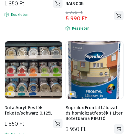
1 850
Ft
RAL9005
Original
Current
6 950
Ft
Készleten
5 990
Ft
price
price
was:
is:
Készleten
6
5
950 Ft.
990 Ft.
Düfa Acryl-Festék
Supralux Frontal Lábazat-
fekete/schwarz 0,125L
és homlokzatfesték 1 Liter
Sötétbarna KIFUTÓ
1 850
Ft
3 950
Ft