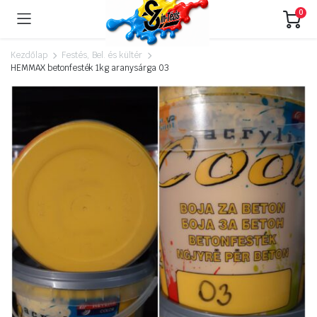
0
Kezdőlap
Festés, Bel. és kültér
HEMMAX betonfesték 1kg aranysárga 03