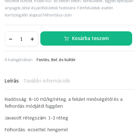
felületet biztosít. Kiváló kül- és beltéri beton, falfelületek, egyéb építőipari
anyagok,oldal és járófelületek festésére. Fémfelületek esetén
korróziógátló alapozó felhordása után.
HEMMAX
Kosárba teszem
betonfesték
1kg
aranysárga
03
A kategóriában:
Festés, Bel. és kültér
mennyiség
Leírás
További információk
Kiadósság: 8-10 m2/kg/réteg, a felület minőségétől és a
felhordás módjától függően.
Javasolt rétegszám: 1-2 réteg
Felhordás: ecsettel, hengerrel