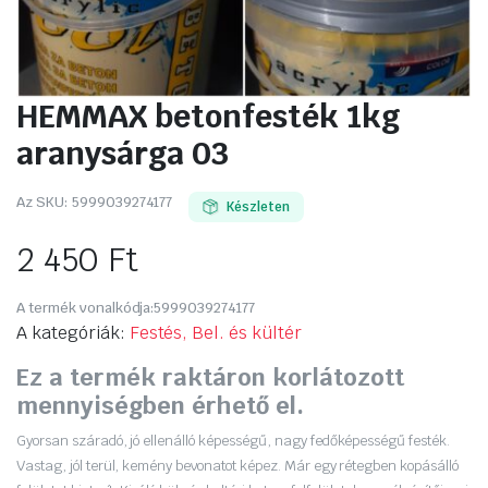
HEMMAX betonfesték 1kg
aranysárga 03
Az SKU:
5999039274177
Készleten
2 450
Ft
A termék vonalkódja:
5999039274177
A kategóriák:
Festés, Bel. és kültér
Ez a termék raktáron korlátozott
mennyiségben érhető el.
Gyorsan száradó, jó ellenálló képességű, nagy fedőképességű festék.
Vastag, jól terül, kemény bevonatot képez. Már egy rétegben kopásálló