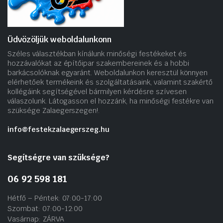
Üdvözöljük weboldalunkonn
Széles választékban kínálunk minőségi festékeket és
hozzávalókat az építőipar szakembereinek és a hobbi
barkácsolóknak egyaránt. Weboldalunkon keresztül könnyen
elérhetőek termékeink és szolgáltatásaink, valamint szakértő
kollégáink segítségével bármilyen kérdésre szívesen
válaszolunk. Látogasson el hozzánk, ha minőségi festékre van
szüksége Zalaegerszegen!.
info@festekzalaegerszeg.hu
Segítségre van szüksége?
06 92 598 181
Hétfő – Péntek: 07:00-17:00
Szombat: 07:00-12:00
Vasárnap: ZÁRVA