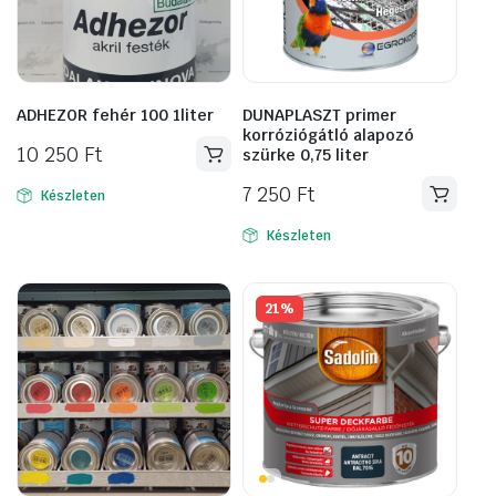
ADHEZOR fehér 100 1liter
DUNAPLASZT primer
korróziógátló alapozó
10 250
Ft
szürke 0,75 liter
7 250
Ft
Készleten
Készleten
21%