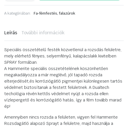
a
rozsdára
A kategóriában:
Fa-fémfestés, falazúrok
Fényes
400ml
sárga
mennyiség
Leírás
További információk
Speciális összetételű festék közvetlenül a rozsdás felületre,
mely elérhető fényes, selyemfényű, kalapácslakk kivitelben
SPRAY formában.
A Hammerite speciális összetételének köszönhetően
megakadályozza a már meglévő, jól tapadó rozsda
elterjedését,és korróziógátló pigmentjei különlegesen tartós
védelmet biztosítanak a festett felületnek. A Dualtech
techológia révén kettős védelmet nyújt a rozsda ellen:
vízlepergető és korróziógátló hatás, így a fém tovább marad
ép!
Amennyiben nincs rozsda a felületen, vigyen fel Hammerite
Rozsdagátló alapozó Sprayt a felületre, majd használja a