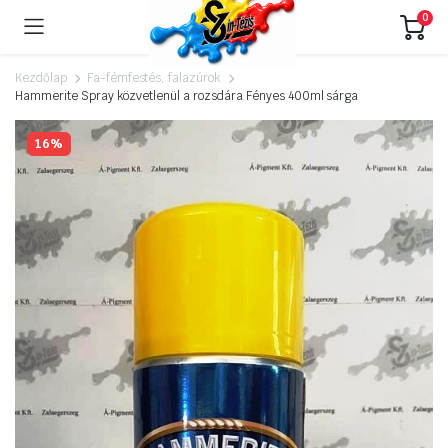
0
Kezdőlap
Fa-fémfestés, falazúrok
Hammerite Spray közvetlenül a rozsdára Fényes 400ml sárga
16%