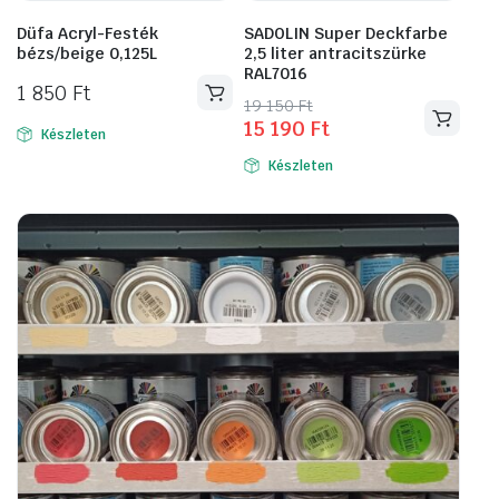
Düfa Acryl-Festék
SADOLIN Super Deckfarbe
bézs/beige 0,125L
2,5 liter antracitszürke
RAL7016
1 850
Ft
Original
Current
19 150
Ft
15 190
Ft
price
price
Készleten
was:
is:
Készleten
19
15
150 Ft.
190 Ft.