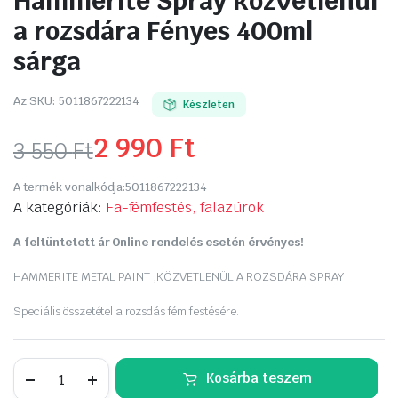
Hammerite Spray közvetlenül
a rozsdára Fényes 400ml
sárga
Az SKU:
5011867222134
Készleten
2 990
Ft
3 550
Ft
Original
Current
A termék vonalkódja:
5011867222134
price
price
A kategóriák:
Fa-fémfestés, falazúrok
was:
is:
A feltüntetett ár Online rendelés esetén érvényes!
3
2
HAMMERITE METAL PAINT ,KÖZVETLENÜL A ROZSDÁRA SPRAY
550 Ft.
990 Ft.
Speciális összetétel a rozsdás fém festésére.
Hammerite
Kosárba teszem
Spray
közvetlenül