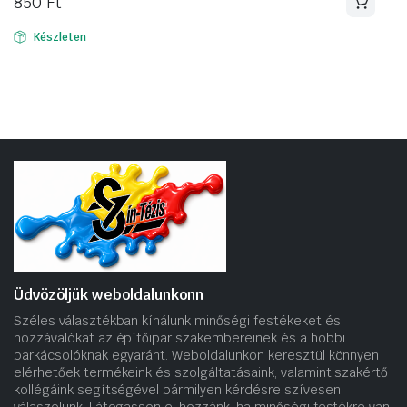
850
Ft
Készleten
Üdvözöljük weboldalunkonn
Széles választékban kínálunk minőségi festékeket és
hozzávalókat az építőipar szakembereinek és a hobbi
barkácsolóknak egyaránt. Weboldalunkon keresztül könnyen
elérhetőek termékeink és szolgáltatásaink, valamint szakértő
kollégáink segítségével bármilyen kérdésre szívesen