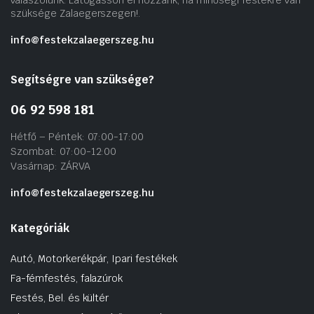
válaszolunk. Látogasson el hozzánk, ha minőségi festékre van
szüksége Zalaegerszegen!.
info@festekzalaegerszeg.hu
Segítségre van szüksége?
06 92 598 181
Hétfő – Péntek: 07:00-17:00
Szombat: 07:00-12:00
Vasárnap: ZÁRVA
info@festekzalaegerszeg.hu
Kategóriák
Autó, Motorkerékpár, Ipari festékek
Fa-fémfestés, falazúrok
Festés, Bel. és kültér