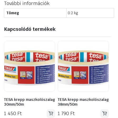
További információk
Tömeg
0.2 kg
Kapcsolódó termékek
TESA krepp maszkolószalag
TESA krepp maszkolószalag
30mm/50m
38mm/50m
1 450
Ft
1 790
Ft