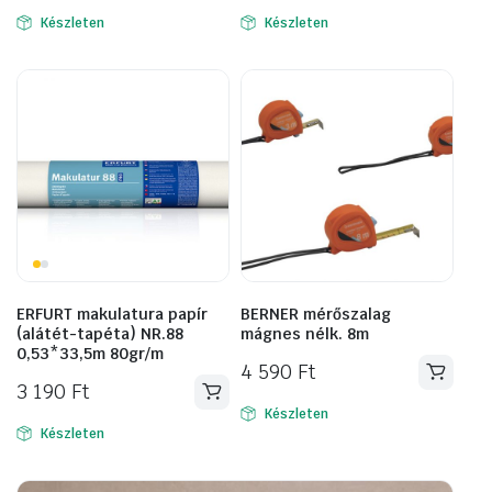
Készleten
Készleten
ERFURT makulatura papír
BERNER mérőszalag
(alátét-tapéta) NR.88
mágnes nélk. 8m
0,53*33,5m 80gr/m
4 590
Ft
3 190
Ft
Készleten
Készleten