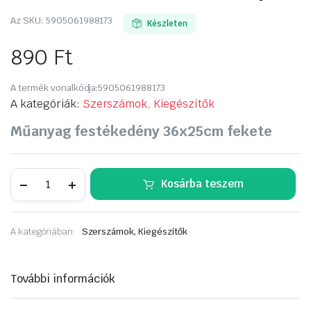
Az SKU:
5905061988173
Készleten
890
Ft
A termék vonalkódja:
5905061988173
A kategóriák:
Szerszámok, Kiegészítők
Műanyag festékedény 36x25cm fekete
FESTÉKTÁL
Kosárba teszem
36*25cm
közepes
mennyiség
A kategóriában:
Szerszámok, Kiegészítők
További információk