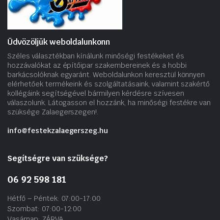
Üdvözöljük weboldalunkonn
Széles választékban kínálunk minőségi festékeket és
hozzávalókat az építőipar szakembereinek és a hobbi
barkácsolóknak egyaránt. Weboldalunkon keresztül könnyen
elérhetőek termékeink és szolgáltatásaink, valamint szakértő
kollégáink segítségével bármilyen kérdésre szívesen
válaszolunk. Látogasson el hozzánk, ha minőségi festékre van
szüksége Zalaegerszegen!.
info@festekzalaegerszeg.hu
Segítségre van szüksége?
06 92 598 181
Hétfő – Péntek: 07:00-17:00
Szombat: 07:00-12:00
Vasárnap: ZÁRVA