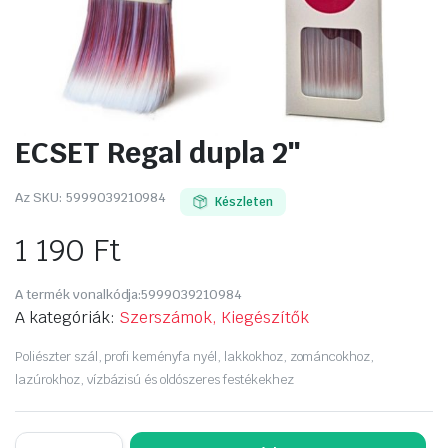
ECSET Regal dupla 2″
Az SKU:
5999039210984
Készleten
1 190
Ft
A termék vonalkódja:
5999039210984
A kategóriák:
Szerszámok, Kiegészítők
Poliészter szál, profi keményfa nyél, lakkokhoz, zománcokhoz,
lazúrokhoz, vízbázisú és oldószeres festékekhez
ECSET