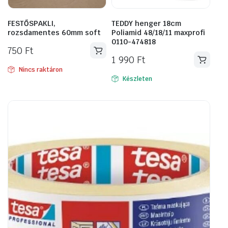
FESTŐSPAKLI,
TEDDY henger 18cm
rozsdamentes 60mm soft
Poliamid 48/18/11 maxprofi
0110-474818
750
Ft
1 990
Ft
Nincs raktáron
Készleten