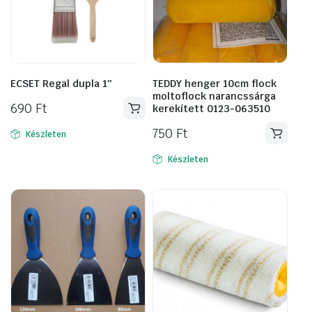
ECSET Regal dupla 1″
TEDDY henger 10cm flock
moltoflock narancssárga
690
Ft
kerekített 0123-063510
750
Ft
Készleten
Készleten