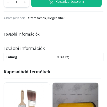
Kosárba teszem
Regal
dupla
2"
mennyiség
A kategóriában:
Szerszámok, Kiegészítők
További információk
További információk
Tömeg
0.08 kg
Kapcsolódó termékek