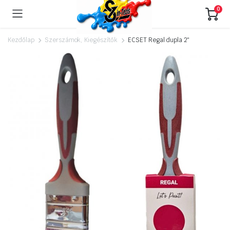
0
Kezdőlap
Szerszámok, Kiegészítők
ECSET Regal dupla 2″