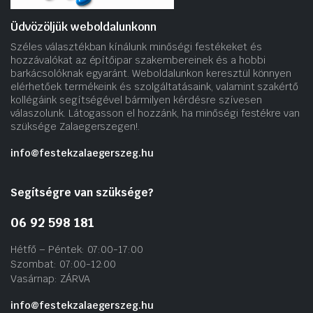
Üdvözöljük weboldalunkonn
Széles választékban kínálunk minőségi festékeket és
hozzávalókat az építőipar szakembereinek és a hobbi
barkácsolóknak egyaránt. Weboldalunkon keresztül könnyen
elérhetőek termékeink és szolgáltatásaink, valamint szakértő
kollégáink segítségével bármilyen kérdésre szívesen
válaszolunk. Látogasson el hozzánk, ha minőségi festékre van
szüksége Zalaegerszegen!.
info@festekzalaegerszeg.hu
Segítségre van szüksége?
06 92 598 181
Hétfő – Péntek: 07:00-17:00
Szombat: 07:00-12:00
Vasárnap: ZÁRVA
info@festekzalaegerszeg.hu