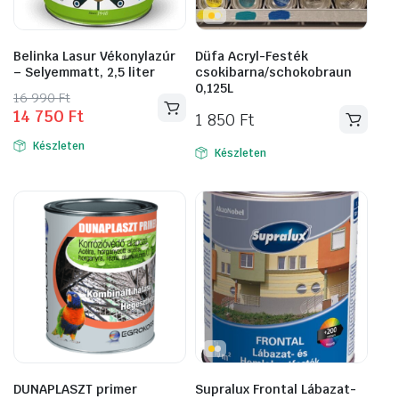
Belinka Lasur Vékonylazúr
Düfa Acryl-Festék
– Selyemmatt, 2,5 liter
csokibarna/schokobraun
0,125L
Original
Current
16 990
Ft
14 750
Ft
price
price
1 850
Ft
was:
is:
Készleten
Készleten
16
14
990 Ft.
750 Ft.
DUNAPLASZT primer
Supralux Frontal Lábazat-