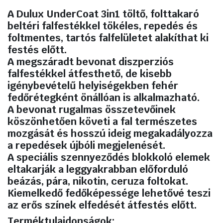
liter
mennyiség
A Dulux UnderCoat 3in1 töltő, folttakaró
beltéri falfestékkel tökéles, repedés és
foltmentes, tartós falfelületet alakíthat ki
festés előtt.
A megszáradt bevonat diszperziós
falfestékkel átfesthető, de kisebb
igénybevételű helyiségekben fehér
fedőrétegként önállóan is alkalmazható.
A bevonat rugalmas összetevőinek
köszönhetően követi a fal természetes
mozgását és hosszú ideig megakadályozza
a repedések újbóli megjelenését.
A speciális szennyeződés blokkoló elemek
eltakarják a leggyakrabban előforduló
beázás, pára, nikotin, ceruza foltokat.
Kiemelkedő fedőképessége lehetővé teszi
az erős színek elfedését átfestés előtt.
Terméktulajdonságok: