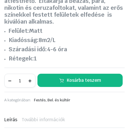
átfesthető. Eltakarja a beázás, pára,
390 Ft.
390 Ft.
nikotin és ceruzafoltokat, valamint az erős
színekkel festett felületek elfedése is
kiválóan alkalmas.
Felület:
Matt
Kiadósság:
8m2/L
Száradási idő:
4-6 óra
Rétegek:
1
DULUX
Kosárba teszem
Pre-
paint
Under
Coat
A kategóriában:
Festés, Bel. és kültér
3in1
,
beltéri
töltőalapozó,
Leírás
További információk
folttakaró
7