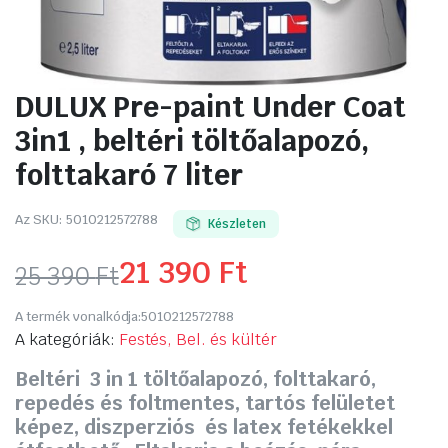
DULUX Pre-paint Under Coat
3in1 , beltéri töltőalapozó,
folttakaró 7 liter
Az SKU:
5010212572788
Készleten
21 390
Ft
25 390
Ft
Original
Current
A termék vonalkódja:
5010212572788
price
price
A kategóriák:
Festés, Bel. és kültér
Beltéri 3 in 1 töltőalapozó, folttakaró,
was:
is:
repedés és foltmentes, tartós felületet
25
21
képez, diszperziós és latex fetékekkel