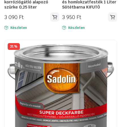
korróziógátló alapozó
és homlokzatfesték 1 Liter
szürke 0,25 liter
Sötétbarna KIFUTÓ
3 090
Ft
3 950
Ft
Készleten
Készleten
21%