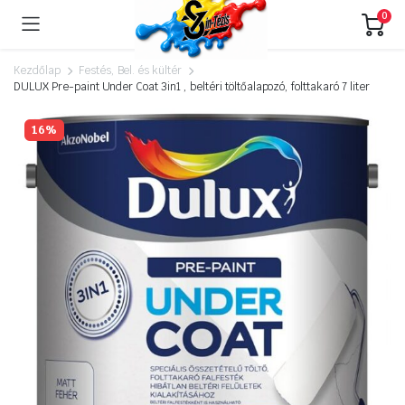
0
Kezdőlap
Festés, Bel. és kültér
DULUX Pre-paint Under Coat 3in1 , beltéri töltőalapozó, folttakaró 7 liter
16%