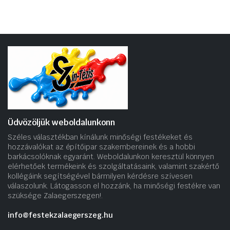
Üdvözöljük weboldalunkonn
Széles választékban kínálunk minőségi festékeket és
hozzávalókat az építőipar szakembereinek és a hobbi
barkácsolóknak egyaránt. Weboldalunkon keresztül könnyen
elérhetőek termékeink és szolgáltatásaink, valamint szakértő
kollégáink segítségével bármilyen kérdésre szívesen
válaszolunk. Látogasson el hozzánk, ha minőségi festékre van
szüksége Zalaegerszegen!.
info@festekzalaegerszeg.hu