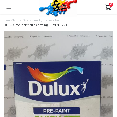
0
Kezdőlap
Szerszámok, Kiegészítők
DULUX Pre-paint quick setting CEMENT 2kg