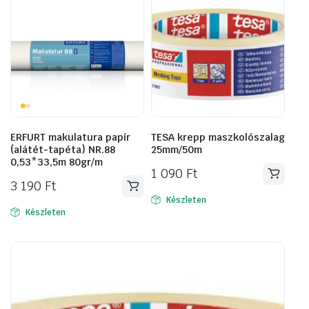
ERFURT makulatura papír
TESA krepp maszkolószalag
(alátét-tapéta) NR.88
25mm/50m
0,53*33,5m 80gr/m
1 090
Ft
3 190
Ft
Készleten
Készleten