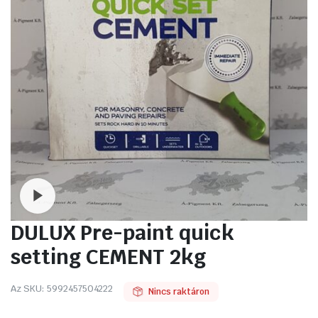
Watch video
DULUX Pre-paint quick
setting CEMENT 2kg
Az SKU:
5992457504222
Nincs raktáron