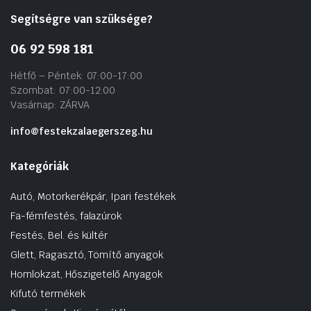
Segítségre van szüksége?
06 92 598 181
Hétfő – Péntek: 07:00-17:00
Szombat: 07:00-12:00
Vasárnap: ZÁRVA
info@festekzalaegerszeg.hu
Kategóriák
Autó, Motorkerékpár, Ipari festékek
Fa-fémfestés, falazúrok
Festés, Bel. és kültér
Glett, Ragasztó, Tömítő anyagok
Homlokzat, Hőszigetelő Anyagok
Kifutó termékek