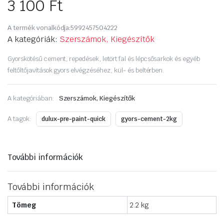
3 100
Ft
A termék vonalkódja:
5992457504222
A kategóriák:
Szerszámok, Kiegészítők
Gyorskötésű cement, repedések, letört fal és lépcsősarkok és egyéb
feltőltőjavítások gyors elvégzéséhez, kül- és beltérben.
A kategóriában:
Szerszámok, Kiegészítők
A tagok:
dulux-pre-paint-quick
gyors-cement-2kg
További információk
További információk
Tömeg
2.2 kg