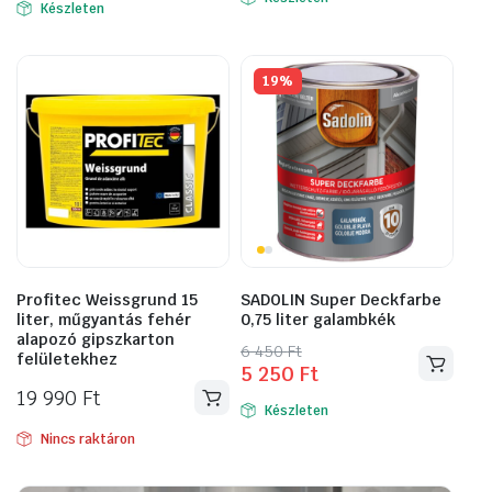
was:
is:
Készleten
16
14
990 Ft.
750 Ft.
19%
Profitec Weissgrund 15
SADOLIN Super Deckfarbe
liter, műgyantás fehér
0,75 liter galambkék
alapozó gipszkarton
Original
Current
6 450
Ft
felületekhez
5 250
Ft
price
price
19 990
Ft
was:
is:
Készleten
6
5
Nincs raktáron
450 Ft.
250 Ft.