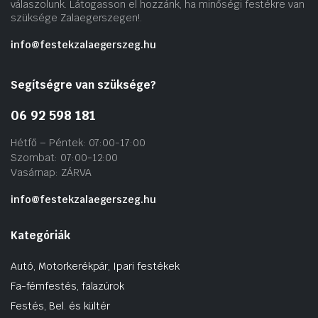
válaszolunk. Látogasson el hozzánk, ha minőségi festékre van
szüksége Zalaegerszegen!.
info@festekzalaegerszeg.hu
Segítségre van szüksége?
06 92 598 181
Hétfő – Péntek: 07:00-17:00
Szombat: 07:00-12:00
Vasárnap: ZÁRVA
info@festekzalaegerszeg.hu
Kategóriák
Autó, Motorkerékpár, Ipari festékek
Fa-fémfestés, falazúrok
Festés, Bel. és kültér