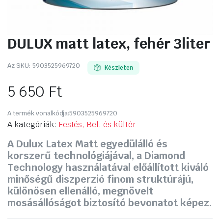
DULUX matt latex, fehér 3liter
Az SKU:
5903525969720
Készleten
5 650
Ft
A termék vonalkódja:
5903525969720
A kategóriák:
Festés, Bel. és kültér
A Dulux Latex Matt egyedülálló és
korszerű technológiájával, a Diamond
Technology használatával előállított kiváló
minőségű diszperzió finom struktúrájú,
különösen ellenálló, megnövelt
mosásállóságot biztosító bevonatot képez.