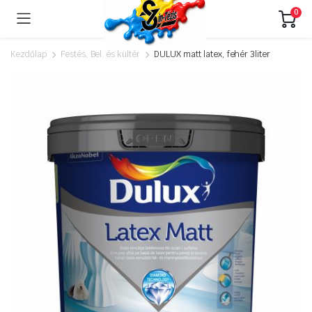
0
Kezdőlap
Festés, Bel. és kültér
DULUX matt latex, fehér 3liter