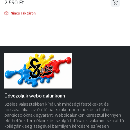
2 590
Ft
Nincs raktáron
Üdvözöljük weboldalunkonn
Széles választékban kínálunk minőségi festékeket és
hozzávalókat az építőipar szakembereinek és a hobbi
barkácsolóknak egyaránt. Weboldalunkon keresztül könnyen
elérhetőek termékeink és szolgáltatásaink, valamint szakértő
kollégáink segítségével bármilyen kérdésre szívesen