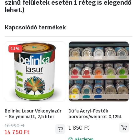
színű felületek esetén 1 réteg is elegendő
lehet.)
Kapcsolódó termékek
14%
Belinka Lasur Vékonylazúr
Düfa Acryl-Festék
– Selyemmatt, 2,5 liter
borvörös/weinrot 0,125L
Original
Current
16 990
Ft
1 850
Ft
14 750
Ft
price
price
Készleten