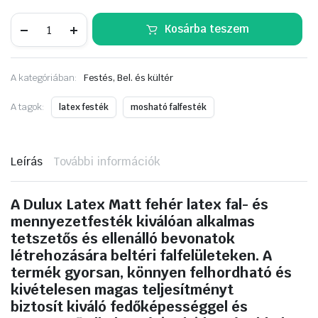
DULUX
Kosárba teszem
matt
latex,
fehér
3liter
A kategóriában:
Festés, Bel. és kültér
mennyiség
A tagok:
latex festék
mosható falfesték
Leírás
További információk
A Dulux Latex Matt fehér latex fal- és
mennyezetfesték kiválóan alkalmas
tetszetős és ellenálló bevonatok
létrehozására beltéri falfelületeken. A
termék gyorsan, könnyen felhordható és
kivételesen magas teljesítményt
biztosít kiváló fedőképességgel és