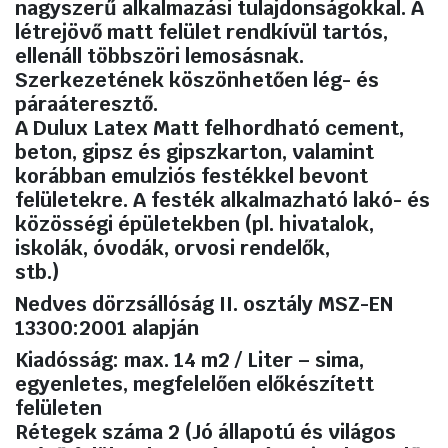
nagyszerű alkalmazási tulajdonságokkal. A
létrejövő matt felület rendkívül tartós,
ellenáll többszöri lemosásnak.
Szerkezetének köszönhetően lég- és
páraáteresztő.
A Dulux Latex Matt felhordható cement,
beton, gipsz és gipszkarton, valamint
korábban emulziós festékkel bevont
felületekre. A festék alkalmazható lakó- és
közösségi épületekben (pl. hivatalok,
iskolák, óvodák, orvosi rendelők,
stb.)
Nedves dörzsállóság II. osztály MSZ-EN
13300:2001 alapján
Kiadósság: max. 14 m2 / Liter – sima,
egyenletes, megfelelően előkészített
felületen
Rétegek száma 2 (Jó állapotú és világos