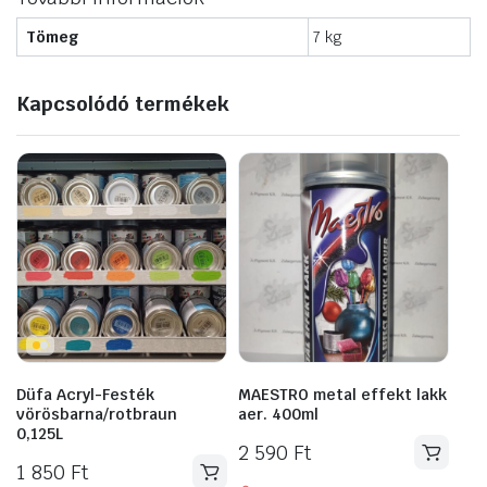
Tömeg
7 kg
Kapcsolódó termékek
Düfa Acryl-Festék
MAESTRO metal effekt lakk
vörösbarna/rotbraun
aer. 400ml
0,125L
2 590
Ft
1 850
Ft