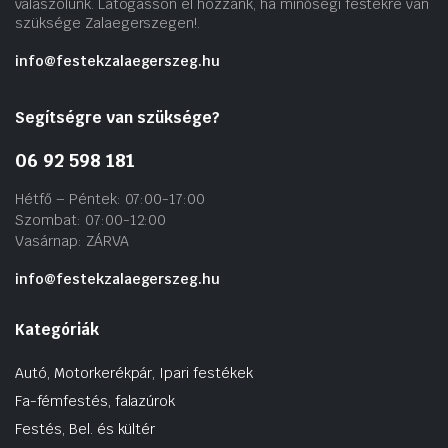
válaszolunk. Látogasson el hozzánk, ha minőségi festékre van
szüksége Zalaegerszegen!.
info@festekzalaegerszeg.hu
Segítségre van szüksége?
06 92 598 181
Hétfő – Péntek: 07:00-17:00
Szombat: 07:00-12:00
Vasárnap: ZÁRVA
info@festekzalaegerszeg.hu
Kategóriák
Autó, Motorkerékpár, Ipari festékek
Fa-fémfestés, falazúrok
Festés, Bel. és kültér