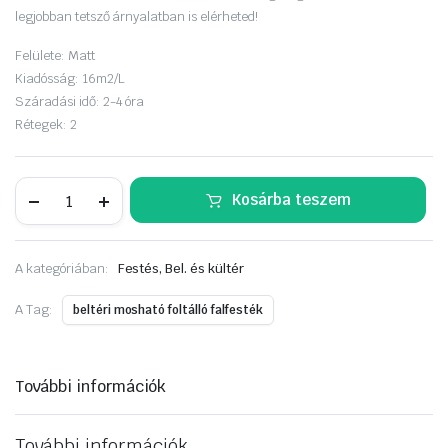
legjobban tetsző árnyalatban is elérheted!
Felülete:
Matt
Kiadósság:
16m2/L
Száradási idő:
2-4 óra
Rétegek:
2
Dulux
Kosárba teszem
EasyCare
5
liter
Tiszta
A kategóriában:
Festés, Bel. és kültér
fehér
mennyiség
A Tag:
beltéri mosható foltálló falfesték
További információk
További információk