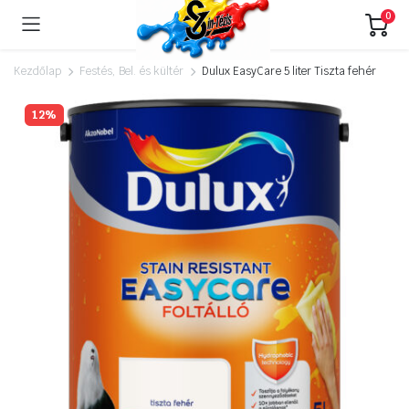
0
Kezdőlap
Festés, Bel. és kültér
Dulux EasyCare 5 liter Tiszta fehér
12%