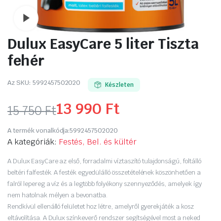
Watch video
Dulux EasyCare 5 liter Tiszta
fehér
Az SKU:
5992457502020
Készleten
13 990
Ft
15 750
Ft
Original
Current
A termék vonalkódja:
5992457502020
price
price
A kategóriák:
Festés, Bel. és kültér
was:
is:
A Dulux EasyCare az első, forradalmi víztaszító tulajdonságú, foltálló
beltéri falfesték. A festék egyedülálló összetételének köszönhetően a
15
13
falról lepereg a víz és a legtöbb folyékony szennyeződés, amelyek így
nem hatolnak mélyen a bevonatba.
750 Ft.
990 Ft.
Rendkívül ellenálló felületet hoz létre, amelyről gyerekjáték a kosz
eltávolítása. A Dulux színkeverő rendszer segítségével most a neked