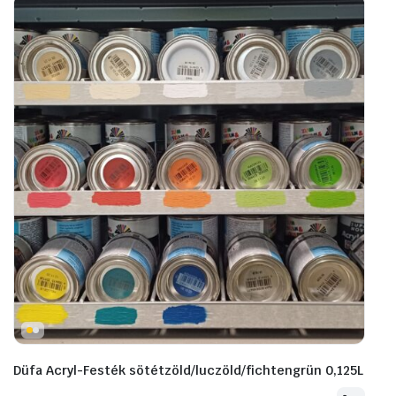
Düfa Acryl-Festék sötétzöld/luczöld/fichtengrün 0,125L