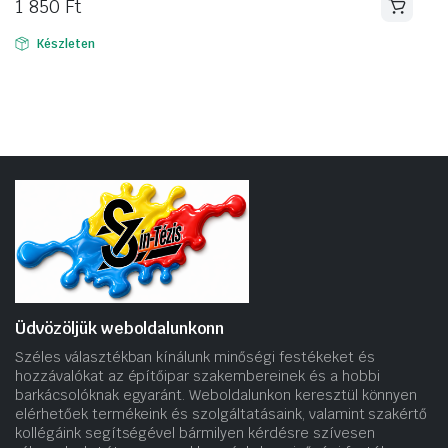
1 850
Ft
Készleten
Üdvözöljük weboldalunkonn
Széles választékban kínálunk minőségi festékeket és
hozzávalókat az építőipar szakembereinek és a hobbi
barkácsolóknak egyaránt. Weboldalunkon keresztül könnyen
elérhetőek termékeink és szolgáltatásaink, valamint szakértő
kollégáink segítségével bármilyen kérdésre szívesen