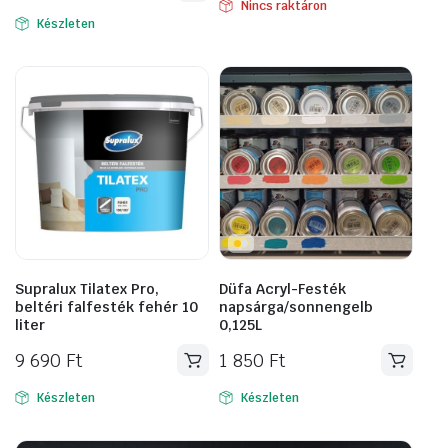
Nincs raktáron
Készleten
Supralux Tilatex Pro,
Düfa Acryl-Festék
beltéri falfesték fehér 10
napsárga/sonnengelb
liter
0,125L
9 690
Ft
1 850
Ft
Készleten
Készleten