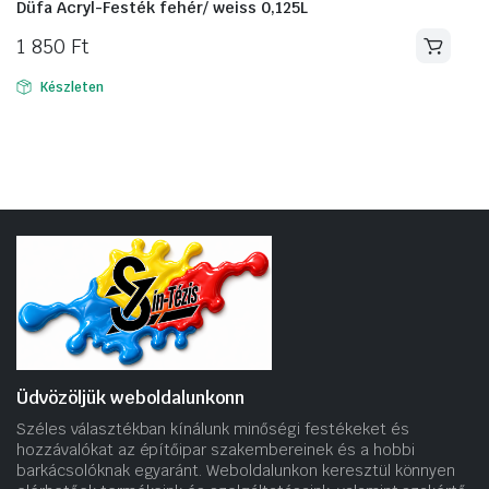
Düfa Acryl-Festék fehér/ weiss 0,125L
1 850
Ft
Készleten
Üdvözöljük weboldalunkonn
Széles választékban kínálunk minőségi festékeket és
hozzávalókat az építőipar szakembereinek és a hobbi
barkácsolóknak egyaránt. Weboldalunkon keresztül könnyen