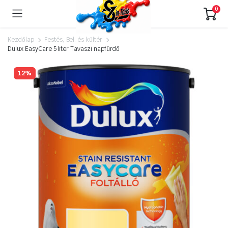
0
Kezdőlap
Festés, Bel. és kültér
Dulux EasyCare 5 liter Tavaszi napfürdő
12%