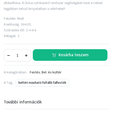
eltávolítása. A Dulux színkeverő rendszer segítségével most a neked
legjobban tetsző árnyalatban is elérheted!
Felülete:
Matt
Kiadósság:
16m2/L
Száradási idő:
2-4 óra
Rétegek:
2
Dulux
Kosárba teszem
EasyCare
5
liter
Tavaszi
A kategóriában:
Festés, Bel. és kültér
napfürdő
mennyiség
A Tag:
beltéri mosható foltálló falfesték
További információk