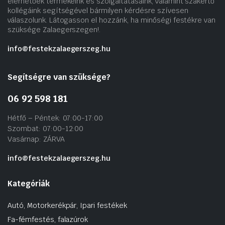
elérhetőek termékeink és szolgáltatásaink, valamint szakértő
kollégáink segítségével bármilyen kérdésre szívesen
válaszolunk. Látogasson el hozzánk, ha minőségi festékre van
szüksége Zalaegerszegen!.
info@festekzalaegerszeg.hu
Segítségre van szüksége?
06 92 598 181
Hétfő – Péntek: 07:00-17:00
Szombat: 07:00-12:00
Vasárnap: ZÁRVA
info@festekzalaegerszeg.hu
Kategóriák
Autó, Motorkerékpár, Ipari festékek
Fa-fémfestés, falazúrok