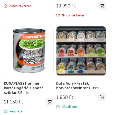
19 990
Ft
Nincs raktáron
Nincs raktáron
DUNAPLASZT primer
Düfa Acryl-Festék
korróziógátló alapozó
borvörös/weinrot 0,125L
szürke 2,5 liter
1 850
Ft
21 150
Ft
Készleten
Készleten