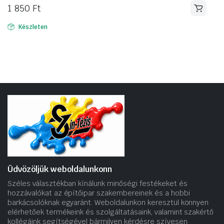
1 850
Ft
Készleten
Üdvözöljük weboldalunkonn
Széles választékban kínálunk minőségi festékeket és
hozzávalókat az építőipar szakembereinek és a hobbi
barkácsolóknak egyaránt. Weboldalunkon keresztül könnyen
elérhetőek termékeink és szolgáltatásaink, valamint szakértő
kollégáink segítségével bármilyen kérdésre szívesen