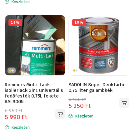
Készleten
14%
19%
Remmers Multi-Lack
SADOLIN Super Deckfarbe
isolierlack 3in1 univerzális
0,75 liter galambkék
fedőfesték 0,75L fekete
Original
Current
6 450
Ft
RAL9005
5 250
Ft
price
price
Original
Current
6 950
Ft
was:
is:
5 990
Ft
Készleten
price
price
6
5
was:
is:
450 Ft.
250 Ft.
Készleten
6
5
950 Ft.
990 Ft.