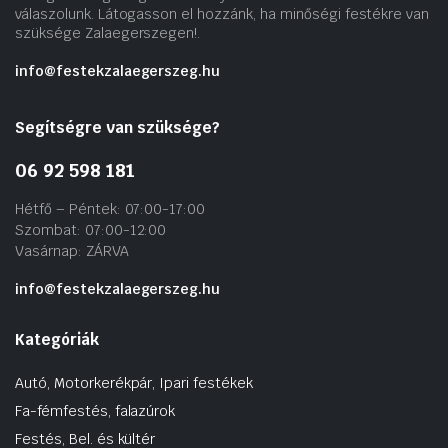
válaszolunk. Látogasson el hozzánk, ha minőségi festékre van
szüksége Zalaegerszegen!.
info@festekzalaegerszeg.hu
Segítségre van szüksége?
06 92 598 181
Hétfő – Péntek: 07:00-17:00
Szombat: 07:00-12:00
Vasárnap: ZÁRVA
info@festekzalaegerszeg.hu
Kategóriák
Autó, Motorkerékpár, Ipari festékek
Fa-fémfestés, falazúrok
Festés, Bel. és kültér