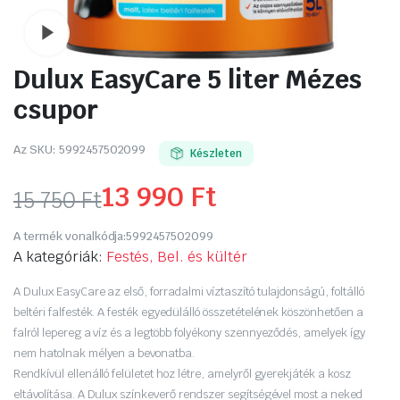
Watch video
Dulux EasyCare 5 liter Mézes
csupor
Az SKU:
5992457502099
Készleten
13 990
Ft
15 750
Ft
Original
Current
A termék vonalkódja:
5992457502099
price
price
A kategóriák:
Festés, Bel. és kültér
was:
is:
A Dulux EasyCare az első, forradalmi víztaszító tulajdonságú, foltálló
beltéri falfesték. A festék egyedülálló összetételének köszönhetően a
15
13
falról lepereg a víz és a legtöbb folyékony szennyeződés, amelyek így
nem hatolnak mélyen a bevonatba.
750 Ft.
990 Ft.
Rendkívül ellenálló felületet hoz létre, amelyről gyerekjáték a kosz
eltávolítása. A Dulux színkeverő rendszer segítségével most a neked