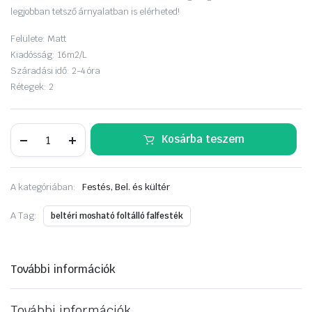
legjobban tetsző árnyalatban is elérheted!
Felülete:
Matt
Kiadósság:
16m2/L
Száradási idő:
2-4 óra
Rétegek:
2
Dulux
Kosárba teszem
EasyCare
5
liter
Mézes
A kategóriában:
Festés, Bel. és kültér
csupor
mennyiség
A Tag:
beltéri mosható foltálló falfesték
További információk
További információk