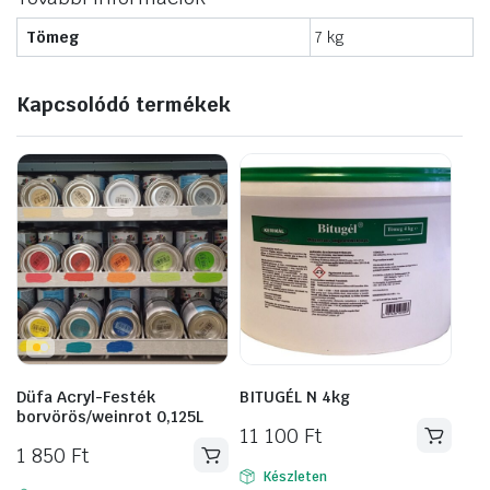
Tömeg
7 kg
Kapcsolódó termékek
Düfa Acryl-Festék
BITUGÉL N 4kg
borvörös/weinrot 0,125L
11 100
Ft
1 850
Ft
Készleten