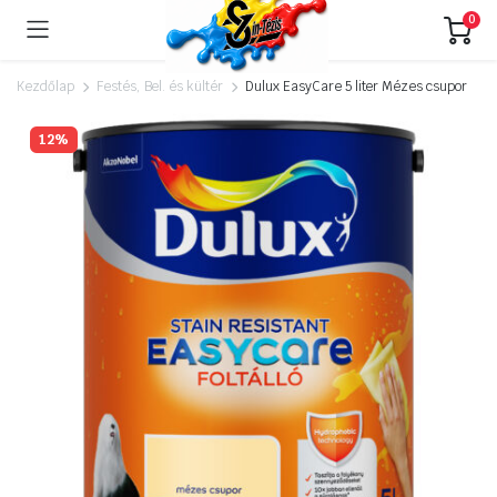
0
Kezdőlap
Festés, Bel. és kültér
Dulux EasyCare 5 liter Mézes csupor
12%