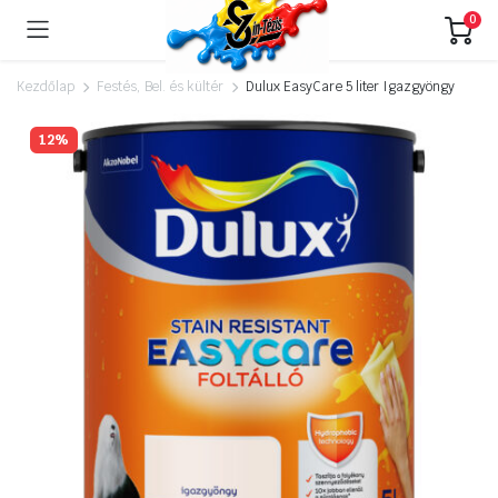
0
Kezdőlap
Festés, Bel. és kültér
Dulux EasyCare 5 liter Igazgyöngy
12%