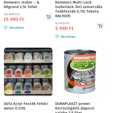
Remmers Isolier – &
Remmers Multi-Lack
Allgrund 2,5L fehér
isolierlack 3in1 univerzális
fedőfesték 0,75L fekete
Original
Current
18 690
Ft
RAL9005
15 990
Ft
price
price
Original
Current
6 950
Ft
was:
is:
5 990
Ft
Készleten
price
price
18
15
was:
is:
690 Ft.
990 Ft.
Készleten
6
5
950 Ft.
990 Ft.
Düfa Acryl-Festék fehér/
DUNAPLASZT primer
weiss 0,125L
korróziógátló alapozó
szürke 2,5 liter