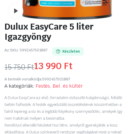
Watch video
Dulux EasyCare 5 liter
Igazgyöngy
Az SKU:
5992457501887
Készleten
13 990
Ft
15 750
Ft
Original
Current
A termék vonalkódja:
5992457501887
price
price
A kategóriák:
Festés, Bel. és kültér
was:
is:
A Dulux EasyCare az első, forradalmi víztaszító tulajdonságú, foltálló
beltéri falfesték. A festék egyedülálló összetételének köszönhetően a
15
13
falról lepereg a víz és a legtöbb folyékony szennyeződés, amelyek így
nem hatolnak mélyen a bevonatba.
750 Ft.
990 Ft.
Rendkívül ellenálló felületet hoz létre, amelyről gyerekjáték a kosz
eltávolítása. A Dulux színkeverő rendszer segítségével most a neked