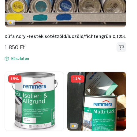
Düfa Acryl-Festék sötétzöld/luczöld/fichtengrün 0,125L
1 850
Ft
Készleten
15%
14%