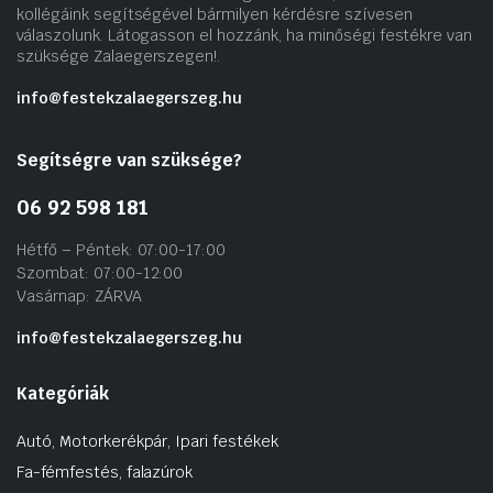
kollégáink segítségével bármilyen kérdésre szívesen
válaszolunk. Látogasson el hozzánk, ha minőségi festékre van
szüksége Zalaegerszegen!.
info@festekzalaegerszeg.hu
Segítségre van szüksége?
06 92 598 181
Hétfő – Péntek: 07:00-17:00
Szombat: 07:00-12:00
Vasárnap: ZÁRVA
info@festekzalaegerszeg.hu
Kategóriák
Autó, Motorkerékpár, Ipari festékek
Fa-fémfestés, falazúrok