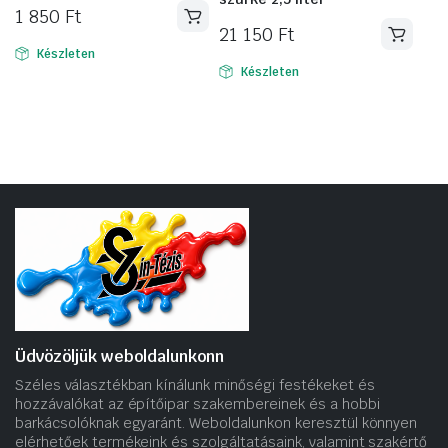
1 850
Ft
21 150
Ft
Készleten
Készleten
Üdvözöljük weboldalunkonn
Széles választékban kínálunk minőségi festékeket és
hozzávalókat az építőipar szakembereinek és a hobbi
barkácsolóknak egyaránt. Weboldalunkon keresztül könnyen
elérhetőek termékeink és szolgáltatásaink, valamint szakértő