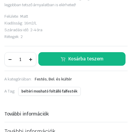
legjobban tetsző árnyalatban is elérheted!
Felülete:
Matt
Kiadósság:
16m2/L
Száradási idő:
2-4 óra
Rétegek:
2
Dulux
Kosárba teszem
EasyCare
5
liter
Igazgyöngy
A kategóriában:
Festés, Bel. és kültér
mennyiség
A Tag:
beltéri mosható foltálló falfesték
További információk
További információk