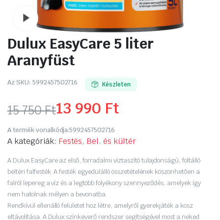
Watch video
Dulux EasyCare 5 liter
Aranyfüst
Az SKU:
5992457502716
Készleten
13 990
Ft
15 750
Ft
Original
Current
A termék vonalkódja:
5992457502716
price
price
A kategóriák:
Festés, Bel. és kültér
was:
is:
A Dulux EasyCare az első, forradalmi víztaszító tulajdonságú, foltálló
beltéri falfesték. A festék egyedülálló összetételének köszönhetően a
15
13
falról lepereg a víz és a legtöbb folyékony szennyeződés, amelyek így
nem hatolnak mélyen a bevonatba.
750 Ft.
990 Ft.
Rendkívül ellenálló felületet hoz létre, amelyről gyerekjáték a kosz
eltávolítása. A Dulux színkeverő rendszer segítségével most a neked