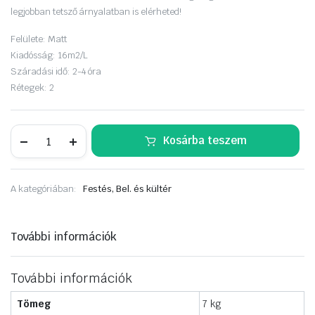
legjobban tetsző árnyalatban is elérheted!
Felülete:
Matt
Kiadósság:
16m2/L
Száradási idő:
2-4 óra
Rétegek:
2
Dulux
Kosárba teszem
EasyCare
5
liter
Aranyfüst
A kategóriában:
Festés, Bel. és kültér
mennyiség
További információk
További információk
Tömeg
7 kg