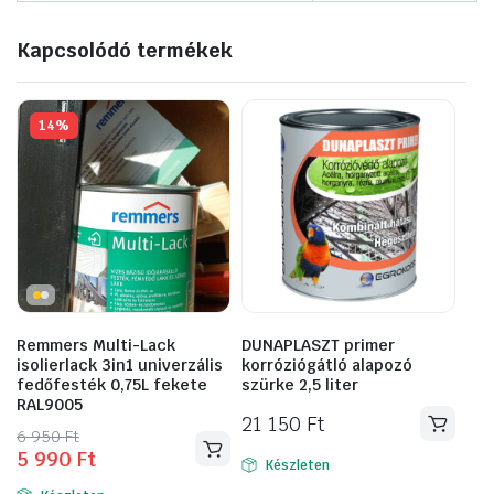
Kapcsolódó termékek
14%
Remmers Multi-Lack
DUNAPLASZT primer
isolierlack 3in1 univerzális
korróziógátló alapozó
fedőfesték 0,75L fekete
szürke 2,5 liter
RAL9005
21 150
Ft
Original
Current
6 950
Ft
5 990
Ft
price
price
Készleten
was:
is: