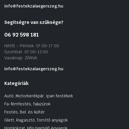
info@festekzalaegerszeg.hu
Segítségre van szüksége?
06 92 598 181
Hétfő – Péntek: 07:00-17:00
Szombat: 07:00-12:00
Vasárnap: ZÁRVA
info@festekzalaegerszeg.hu
Kategóriák
Autó, Motorkerékpár, Ipari festékek
Fa-fémfestés, falazúrok
Festés, Bel. és kültér
Glett, Ragasztó, Tömítő anyagok
Homlokzat, Hőszigetelő Anyagok