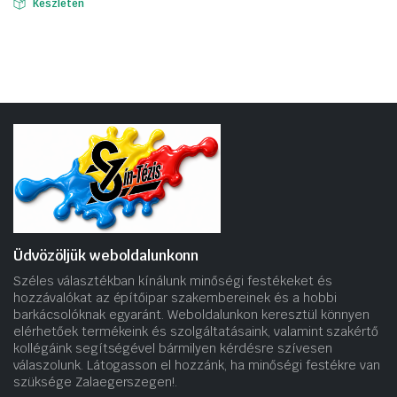
Készleten
Üdvözöljük weboldalunkonn
Széles választékban kínálunk minőségi festékeket és
hozzávalókat az építőipar szakembereinek és a hobbi
barkácsolóknak egyaránt. Weboldalunkon keresztül könnyen
elérhetőek termékeink és szolgáltatásaink, valamint szakértő
kollégáink segítségével bármilyen kérdésre szívesen
válaszolunk. Látogasson el hozzánk, ha minőségi festékre van
szüksége Zalaegerszegen!.