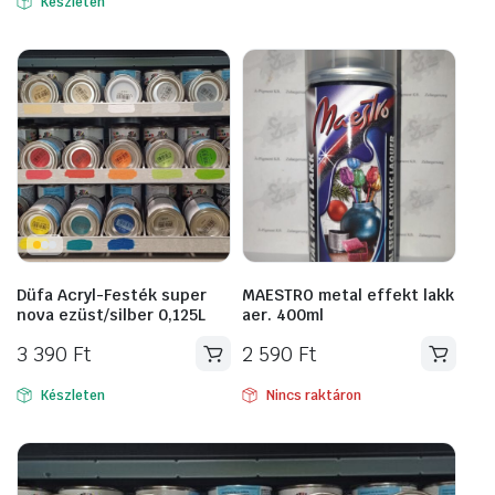
Készleten
6
5
950 Ft.
990 Ft.
Düfa Acryl-Festék super
MAESTRO metal effekt lakk
nova ezüst/silber 0,125L
aer. 400ml
3 390
Ft
2 590
Ft
Készleten
Nincs raktáron