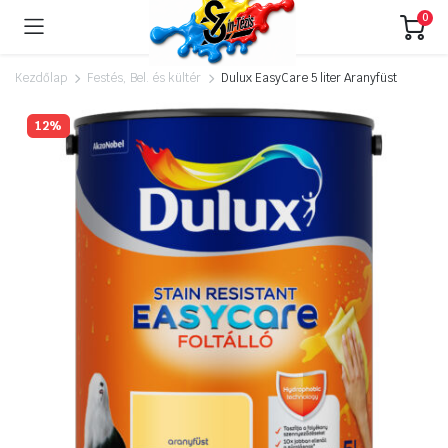
0
Kezdőlap
Festés, Bel. és kültér
Dulux EasyCare 5 liter Aranyfüst
12%