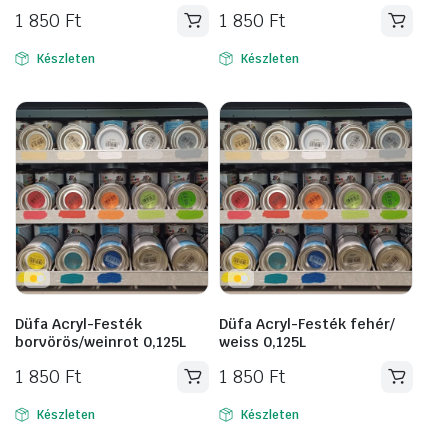
1 850
Ft
1 850
Ft
Készleten
Készleten
Düfa Acryl-Festék
Düfa Acryl-Festék fehér/
borvörös/weinrot 0,125L
weiss 0,125L
1 850
Ft
1 850
Ft
Készleten
Készleten