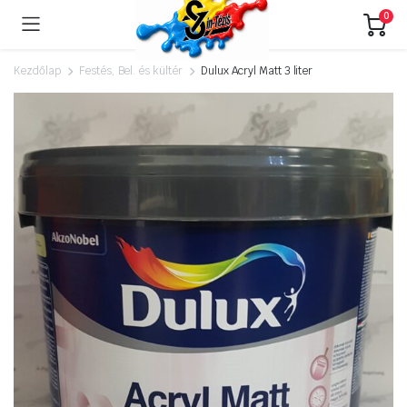
0
Kezdőlap
Festés, Bel. és kültér
Dulux Acryl Matt 3 liter