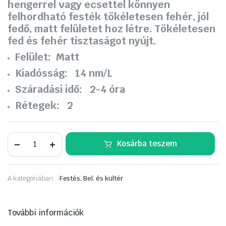
hengerrel vagy ecsettel könnyen
felhordható festék tökéletesen fehér, jól
fedő, matt felületet hoz létre. Tökéletesen
fed és fehér tisztaságot nyújt.
Felület:
Matt
Kiadósság:
14 nm/L
Száradási idő:
2-4 óra
Rétegek:
2
Dulux
Kosárba teszem
Acryl
Matt
3
liter
A kategóriában:
Festés, Bel. és kültér
mennyiség
További információk