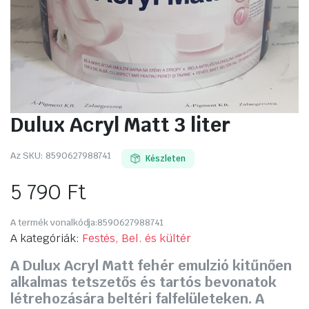
Dulux Acryl Matt 3 liter
Az SKU:
8590627988741
Készleten
5 790
Ft
A termék vonalkódja:
8590627988741
A kategóriák:
Festés, Bel. és kültér
A Dulux Acryl Matt fehér emulzió kitűnően
alkalmas tetszetős és tartós bevonatok
létrehozására beltéri falfelületeken. A