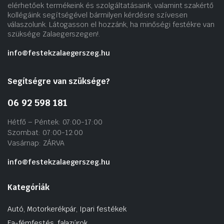
elérhetőek termékeink és szolgáltatásaink, valamint szakértő
kollégáink segítségével bármilyen kérdésre szívesen
válaszolunk. Látogasson el hozzánk, ha minőségi festékre van
szüksége Zalaegerszegen!.
info@festekzalaegerszeg.hu
Segítségre van szüksége?
06 92 598 181
Hétfő – Péntek: 07:00-17:00
Szombat: 07:00-12:00
Vasárnap: ZÁRVA
info@festekzalaegerszeg.hu
Kategóriák
Autó, Motorkerékpár, Ipari festékek
Fa-fémfestés, falazúrok