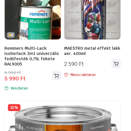
Remmers Multi-Lack
MAESTRO metal effekt lakk
isolierlack 3in1 univerzális
aer. 400ml
fedőfesték 0,75L fekete
2 590
Ft
RAL9005
Original
Current
6 950
Ft
Nincs raktáron
5 990
Ft
price
price
was:
is:
Készleten
6
5
950 Ft.
990 Ft.
21%