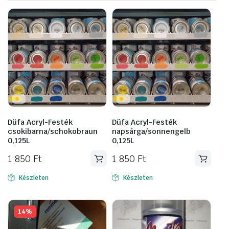
Düfa Acryl-Festék
Düfa Acryl-Festék
csokibarna/schokobraun
napsárga/sonnengelb
0,125L
0,125L
1 850
Ft
1 850
Ft
Készleten
Készleten
14%