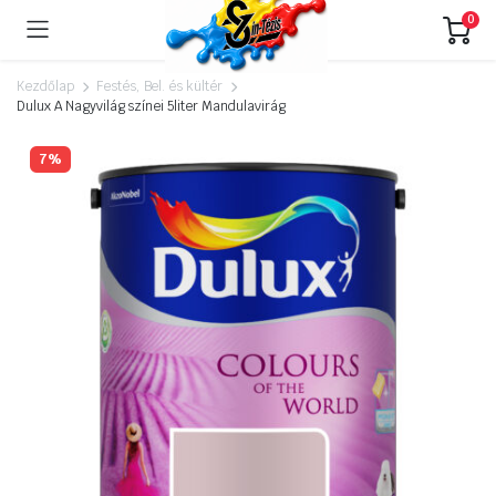
0
Kezdőlap
Festés, Bel. és kültér
Dulux A Nagyvilág színei 5liter Mandulavirág
7%