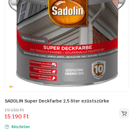
SADOLIN Super Deckfarbe 2,5 liter ezüstszürke
Original
Current
19 150
Ft
15 190
Ft
price
price
was:
is:
Készleten
19
15
150 Ft.
190 Ft.