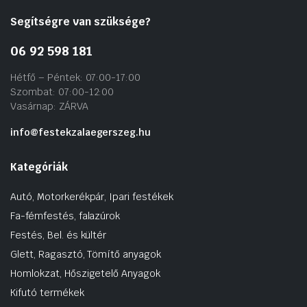
Segítségre van szüksége?
06 92 598 181
Hétfő – Péntek: 07:00-17:00
Szombat: 07:00-12:00
Vasárnap: ZÁRVA
info@festekzalaegerszeg.hu
Kategóriák
Autó, Motorkerékpár, Ipari festékek
Fa-fémfestés, falazúrok
Festés, Bel. és kültér
Glett, Ragasztó, Tömítő anyagok
Homlokzat, Hőszigetelő Anyagok
Kifutó termékek