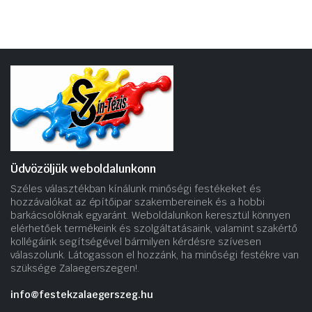
Üdvözöljük weboldalunkonn
Széles választékban kínálunk minőségi festékeket és
hozzávalókat az építőipar szakembereinek és a hobbi
barkácsolóknak egyaránt. Weboldalunkon keresztül könnyen
elérhetőek termékeink és szolgáltatásaink, valamint szakértő
kollégáink segítségével bármilyen kérdésre szívesen
válaszolunk. Látogasson el hozzánk, ha minőségi festékre van
szüksége Zalaegerszegen!.
info@festekzalaegerszeg.hu