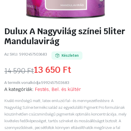
Dulux A Nagyvilág színei 5liter
Mandulavirág
Az SKU:
5992457503683
Készleten
13 650
Ft
14 590
Ft
Original
Current
A termék vonalkódja:
5992457503683
price
price
A kategóriák:
Festés, Bel. és kültér
was:
is:
Kiváló minőségű matt, latex emluzió fal- és mennyezetfestésre. A
Nagyvilág Színei termékcsalád az egyedülálló Pigment Pro formulának
14
13
köszönhetően csúcsminőségű pigmentek optimális koncentrációja, mely
kivételes fedőképességet, tartós színeket és mosásállóságot biztosít. A
590 Ft.
650 Ft.
szennyeződések, pecsétfoltok könnyen eltávolíthatók megőrizve a fal