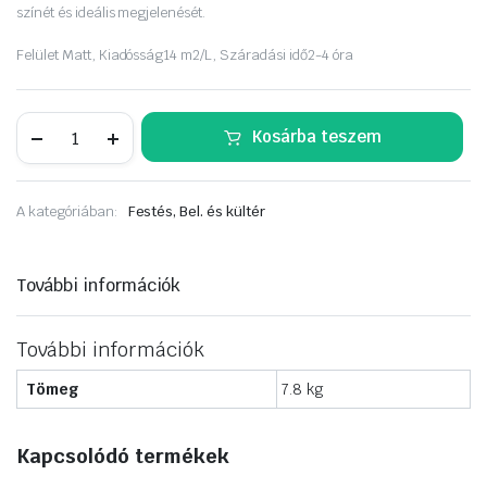
színét és ideális megjelenését.
Felület
Matt,
Kiadósság
14 m2/L,
Száradási idő
2-4 óra
Dulux
Kosárba teszem
A
Nagyvilág
színei
5liter
A kategóriában:
Festés, Bel. és kültér
Mandulavirág
mennyiség
További információk
További információk
Tömeg
7.8 kg
Kapcsolódó termékek