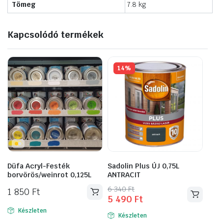
Tömeg
7.8 kg
Kapcsolódó termékek
14%
Düfa Acryl-Festék
Sadolin Plus ÚJ 0,75L
borvörös/weinrot 0,125L
ANTRACIT
Original
Current
6 340
Ft
1 850
Ft
5 490
Ft
price
price
was:
is:
Készleten
Készleten