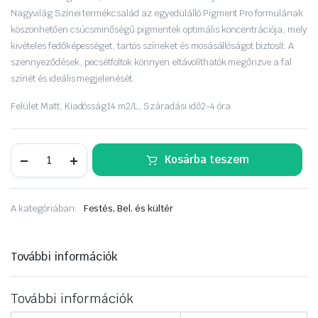
was:
is:
Nagyvilág Színei termékcsalád az egyedülálló Pigment Pro formulának
14
13
köszönhetően csúcsminőségű pigmentek optimális koncentrációja, mely
kivételes fedőképességet, tartós színeket és mosásállóságot biztosít. A
590 Ft.
650 Ft.
szennyeződések, pecsétfoltok könnyen eltávolíthatók megőrizve a fal
színét és ideális megjelenését.
Felület
Matt,
Kiadósság
14 m2/L,
Száradási idő
2-4 óra
Dulux
Kosárba teszem
A
Nagyvilág
színei
5liter
A kategóriában:
Festés, Bel. és kültér
Füstös
rúnakő
mennyiség
További információk
További információk