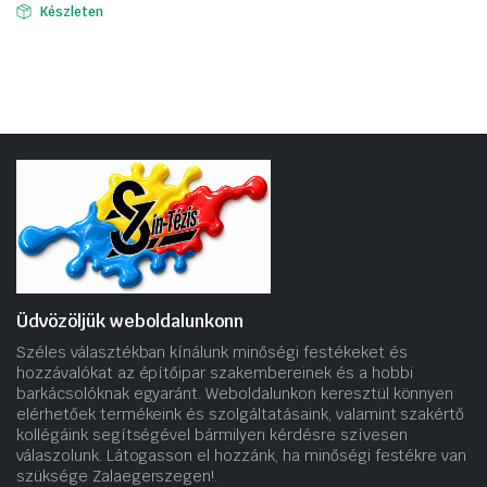
Készleten
Üdvözöljük weboldalunkonn
Széles választékban kínálunk minőségi festékeket és
hozzávalókat az építőipar szakembereinek és a hobbi
barkácsolóknak egyaránt. Weboldalunkon keresztül könnyen
elérhetőek termékeink és szolgáltatásaink, valamint szakértő
kollégáink segítségével bármilyen kérdésre szívesen
válaszolunk. Látogasson el hozzánk, ha minőségi festékre van
szüksége Zalaegerszegen!.