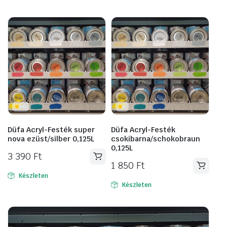
6
5
340 Ft.
490 Ft.
Düfa Acryl-Festék super
Düfa Acryl-Festék
nova ezüst/silber 0,125L
csokibarna/schokobraun
0,125L
3 390
Ft
1 850
Ft
Készleten
Készleten