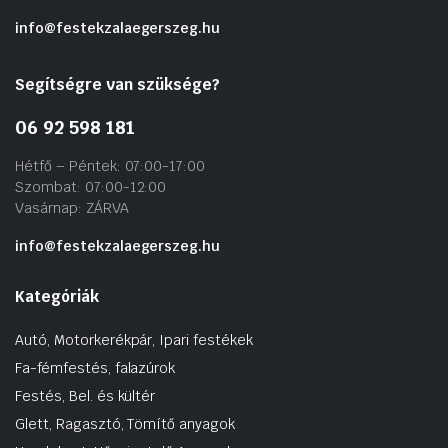
info@festekzalaegerszeg.hu
Segítségre van szüksége?
06 92 598 181
Hétfő – Péntek: 07:00-17:00
Szombat: 07:00-12:00
Vasárnap: ZÁRVA
info@festekzalaegerszeg.hu
Kategóriák
Autó, Motorkerékpár, Ipari festékek
Fa-fémfestés, falazúrok
Festés, Bel. és kültér
Glett, Ragasztó, Tömítő anyagok