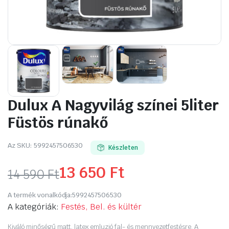
Dulux A Nagyvilág színei 5liter
Füstös rúnakő
Az SKU:
5992457506530
Készleten
13 650
Ft
14 590
Ft
Original
Current
A termék vonalkódja:
5992457506530
price
price
A kategóriák:
Festés, Bel. és kültér
Kiváló minőségű matt, latex emluzió fal- és mennyezetfestésre. A