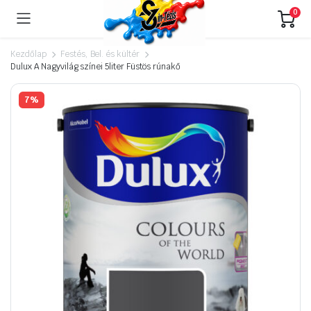
0
Kezdőlap
Festés, Bel. és kültér
Dulux A Nagyvilág színei 5liter Füstös rúnakő
7%