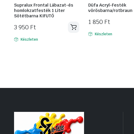
Supralux Frontal Lábazat-és
Düfa Acryl-Festék
homlokzatfesték 1 Liter
vörösbarna/rotbraun 
Sötétbarna KIFUTÓ
1 850
Ft
3 950
Ft
Készleten
Készleten