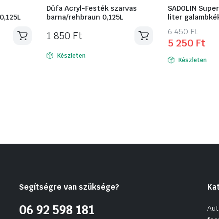
Düfa Acryl-Festék szarvas
SADOLIN Super
0,125L
barna/rehbraun 0,125L
liter galambké
Original
Current
6 450
Ft
1 850
Ft
5 250
Ft
price
price
was:
is:
Készleten
Készleten
6
5
450 Ft.
250 Ft.
Segítségre van szüksége?
Ka
06 92 598 181
Aut