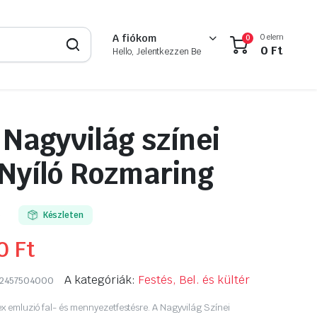
0 elem
A fiókom
0
0
Ft
Hello, Jelentkezzen Be
 Nagyvilág színei
r Nyíló Rozmaring
0
Készleten
90
Ft
A kategóriák:
Festés, Bel. és kültér
2457504000
ex emluzió fal- és mennyezetfestésre. A Nagyvilág Színei