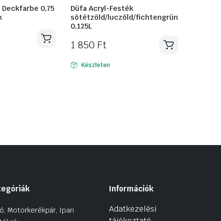
 Deckfarbe 0,75
Düfa Acryl-Festék
k
sötétzöld/luczöld/fichtengrün
0,125L
1 850
Ft
Készleten
tegóriák
Információk
Adatkezelési
ó, Motorkerékpár, Ipari
tájékoztató