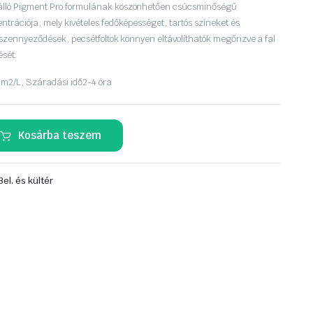
álló Pigment Pro formulának köszönhetően csúcsminőségű
ntrációja, mely kivételes fedőképességet, tartós színeket és
A szennyeződések, pecsétfoltok könnyen eltávolíthatók megőrizve a fal
ését.
 m2/L,
Száradási idő
2-4 óra
Kosárba teszem
Bel. és kültér