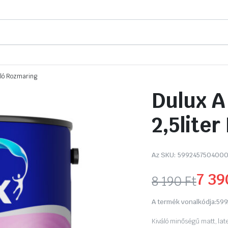
yíló Rozmaring
Dulux A
2,5lite
Az SKU:
599245750400
7 3
8 190
Ft
Original
Current
A termék vonalkódja:
599
price
price
Kiváló minőségű matt, lat