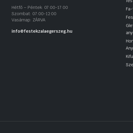
fes
Hétfő – Péntek: 07:00-17:00
Fa-
Szombat: 07:00-12:00
Fes
Vasárnap: ZÁRVA
Gle
info@festekzalaegerszeg.hu
any
Hom
An
Kif
Sze