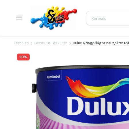
Kezdőlap
Festés, Bel. és kültér
Dulux A Nagyvilág színei 2,5liter N
10%