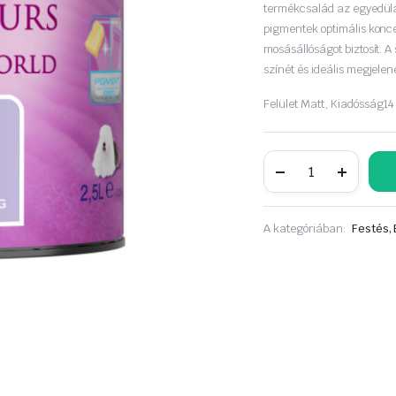
was:
is:
termékcsalád az egyedül
pigmentek optimális konce
8
7
mosásállóságot biztosít. 
színét és ideális megjelen
190 Ft.
390 Ft.
Felület
Matt,
Kiadósság
14
Dulux
A
Nagyvilág
színei
2,5liter
A kategóriában:
Festés, 
Nyíló
Rozmaring
mennyiség