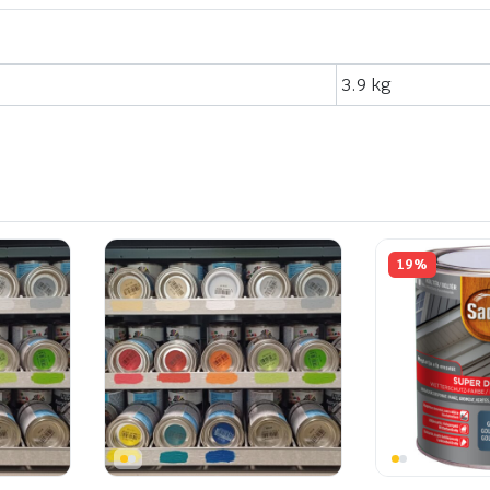
3.9 kg
19%