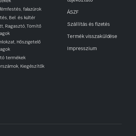
tékek
fémfestés, falazúrok
ÁSZF
tés, Bel. és kültér
Szállítás és fizetés
tt, Ragasztó, Tömítő
agok
Termék visszaküldése
lokzat, Hőszigetelő
Impresszium
yagok
utó termékek
rszámok, Kiegészítők