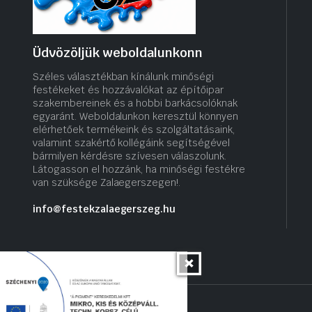
Üdvözöljük weboldalunkonn
Széles választékban kínálunk minőségi
festékeket és hozzávalókat az építőipar
szakembereinek és a hobbi barkácsolóknak
egyaránt. Weboldalunkon keresztül könnyen
elérhetőek termékeink és szolgáltatásaink,
valamint szakértő kollégáink segítségével
bármilyen kérdésre szívesen válaszolunk.
Látogasson el hozzánk, ha minőségi festékre
van szüksége Zalaegerszegen!.
info@festekzalaegerszeg.hu