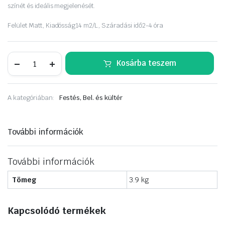
színét és ideális megjelenését.
Felület
Matt,
Kiadósság
14 m2/L,
Száradási idő
2-4 óra
Dulux
Kosárba teszem
A
Nagyvilág
színei
2,5liter
A kategóriában:
Festés, Bel. és kültér
Homok
Mandala
mennyiség
További információk
További információk
Tömeg
3.9 kg
Kapcsolódó termékek