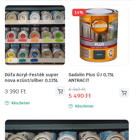
14%
Düfa Acryl-Festék super
Sadolin Plus ÚJ 0,75L
nova ezüst/silber 0,125L
ANTRACIT
Original
Current
6 340
Ft
3 390
Ft
5 490
Ft
price
price
was:
is:
Készleten
Készleten
6
5
340 Ft.
490 Ft.