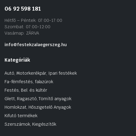
06 92 598 181
Hétfő – Péntek: 07:00-17:00
Szombat: 07:00-12:00
Vasárnap: ZÁRVA
info@festekzalaegerszeg.hu
Kategóriák
Autó, Motorkerékpár, Ipari festékek
Fa-fémfestés, falazúrok
Festés, Bel. és kültér
Glett, Ragasztó, Tömítő anyagok
Homlokzat, Hőszigetelő Anyagok
Kifutó termékek
Szerszámok, Kiegészítők