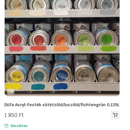
Düfa Acryl-Festék sötétzöld/luczöld/fichtengrün 0,125L
1 850
Ft
Készleten