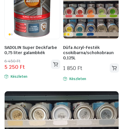
SADOLIN Super Deckfarbe
Düfa Acryl-Festék
0,75 liter galambkék
csokibarna/schokobraun
0,125L
Original
Current
6 450
Ft
5 250
Ft
price
price
1 850
Ft
was:
is:
Készleten
Készleten
6
5
450 Ft.
250 Ft.