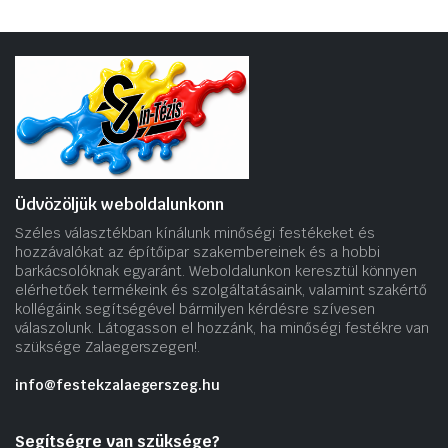
Üdvözöljük weboldalunkonn
Széles választékban kínálunk minőségi festékeket és
hozzávalókat az építőipar szakembereinek és a hobbi
barkácsolóknak egyaránt. Weboldalunkon keresztül könnyen
elérhetőek termékeink és szolgáltatásaink, valamint szakértő
kollégáink segítségével bármilyen kérdésre szívesen
válaszolunk. Látogasson el hozzánk, ha minőségi festékre van
szüksége Zalaegerszegen!.
info@festekzalaegerszeg.hu
Segítségre van szüksége?