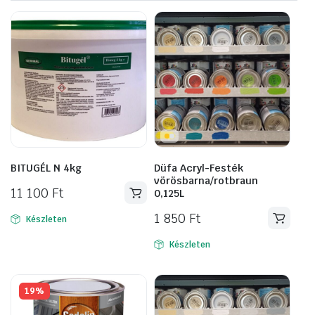
BITUGÉL N 4kg
Düfa Acryl-Festék
vörösbarna/rotbraun
11 100
Ft
0,125L
1 850
Ft
Készleten
Készleten
19%