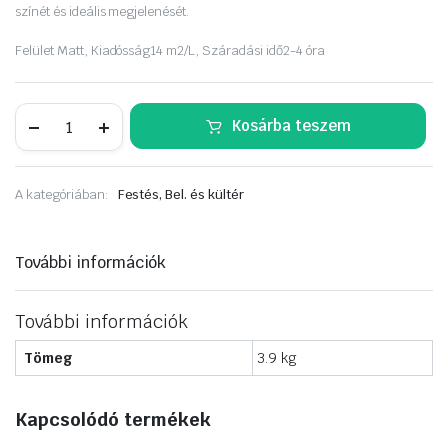
színét és ideális megjelenését.
Felület
Matt,
Kiadósság
14 m2/L,
Száradási idő
2-4 óra
Dulux
Kosárba teszem
A
Nagyvilág
színei
2,5liter
A kategóriában:
Festés, Bel. és kültér
Hellén
Napsütés
mennyiség
További információk
További információk
Tömeg
3.9 kg
Kapcsolódó termékek