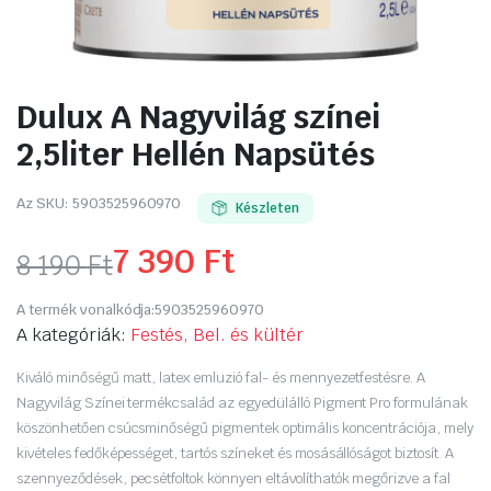
Dulux A Nagyvilág színei
2,5liter Hellén Napsütés
Az SKU:
5903525960970
Készleten
7 390
Ft
8 190
Ft
Original
Current
A termék vonalkódja:
5903525960970
price
price
A kategóriák:
Festés, Bel. és kültér
was:
is:
Kiváló minőségű matt, latex emluzió fal- és mennyezetfestésre. A
Nagyvilág Színei termékcsalád az egyedülálló Pigment Pro formulának
8
7
köszönhetően csúcsminőségű pigmentek optimális koncentrációja, mely
kivételes fedőképességet, tartós színeket és mosásállóságot biztosít. A
190 Ft.
390 Ft.
szennyeződések, pecsétfoltok könnyen eltávolíthatók megőrizve a fal