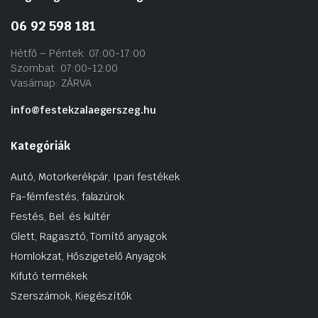
06 92 598 181
Hétfő – Péntek: 07:00-17:00
Szombat: 07:00-12:00
Vasárnap: ZÁRVA
info@festekzalaegerszeg.hu
Kategóriák
Autó, Motorkerékpár, Ipari festékek
Fa-fémfestés, falazúrok
Festés, Bel. és kültér
Glett, Ragasztó, Tömítő anyagok
Homlokzat, Hőszigetelő Anyagok
Kifutó termékek
Szerszámok, Kiegészítők