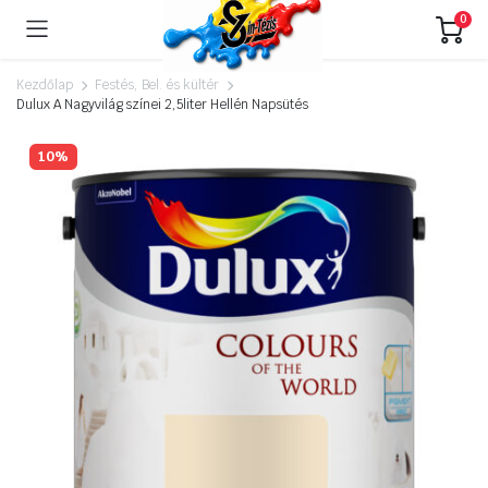
0
Kezdőlap
Festés, Bel. és kültér
Dulux A Nagyvilág színei 2,5liter Hellén Napsütés
10%