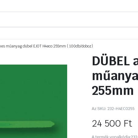
emes műanyag dübel EJOT H4eco 255mm ( 100db/doboz)
DÜBEL a
műanya
255mm (
Az SKU:
232-H4ECO255
24 500
Ft
A termék vonalkódja:
232