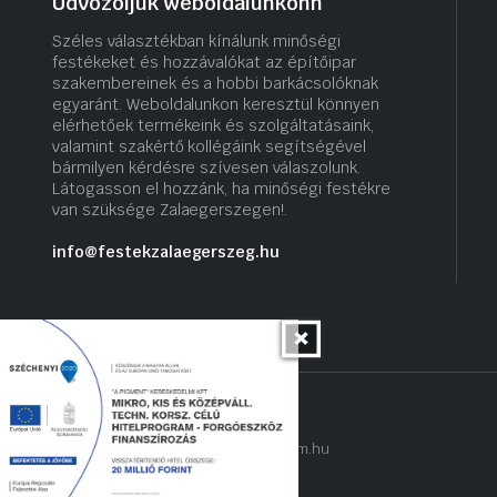
Üdvözöljük weboldalunkonn
Széles választékban kínálunk minőségi
festékeket és hozzávalókat az építőipar
szakembereinek és a hobbi barkácsolóknak
egyaránt. Weboldalunkon keresztül könnyen
elérhetőek termékeink és szolgáltatásaink,
valamint szakértő kollégáink segítségével
bármilyen kérdésre szívesen válaszolunk.
Látogasson el hozzánk, ha minőségi festékre
van szüksége Zalaegerszegen!.
info@festekzalaegerszeg.hu
Copyright 2022 © hogyantalaljanakram.hu