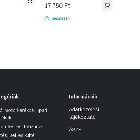
17 750
Ft
Készleten
tegóriák
Információk
Adatkezelési
ó, Motorkerékpár, Ipari
tájékoztató
tékek
fémfestés, falazúrok
ÁSZF
tés, Bel. és kültér