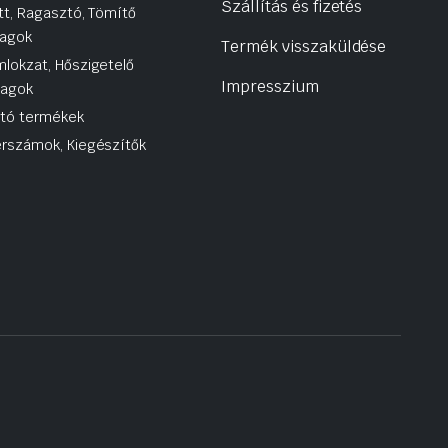
Szállítás és fizetés
tt, Ragasztó, Tömítő
agok
Termék visszaküldése
lokzat, Hőszigetelő
Impresszium
yagok
utó termékek
rszámok, Kiegészítők