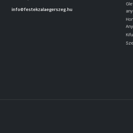
Gle
info@festekzalaegerszeg.hu
any
Hom
An
Kif
Sze