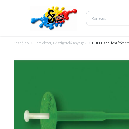
Kezdőlap
Homlokzat, Hőszigetelő Anyagok
DÜBEL acél feszítőel