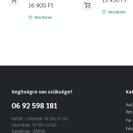
13 950
Ft
16 900
Ft
Készleten
Készleten
Segítségre van szüksége?
Ka
06 92 598 181
Aut
fes
Hétfő – Péntek: 07:00-17:00
Fa-
Szombat: 07:00-12:00
Fes
Vasárnap: ZÁRVA