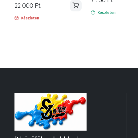
7 750
Ft
22 000
Ft
Készleten
Készleten