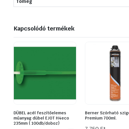
Tömeg
Kapcsolódó termékek
DÜBEL acél feszítőelemes
Berner Szórható szig
műanyag dübel EJOT H4eco
Premium 700ml.
235mm ( 100db/doboz)