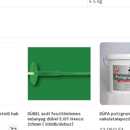
4.5 kg
etelő hab
DÜBEL acél feszítőelemes
DÜFA putzgrun
műanyag dübel EJOT H4eco
vakolatalapozó
215mm ( 100db/doboz)