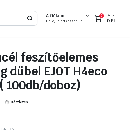
0 elem
A fiókom
0
0
Ft
Hello, Jelentkezzen Be
cél feszítőelemes
g dübel EJOT H4eco
 100db/doboz)
Készleten
-H4ECO255