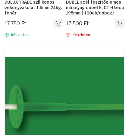
DULUX TRADE szilikonos
DÜBEL acél feszítőelemes
vékonyvakolat 1,5mm 24kg.
műanyag dübel EJOT H4eco
fehér
195mm ( 100db/doboz)
17 750
Ft
17 500
Ft
Készleten
Készleten