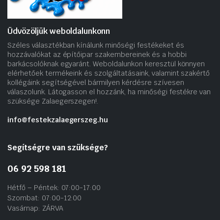
Üdvözöljük weboldalunkonn
Széles választékban kínálunk minőségi festékeket és
hozzávalókat az építőipar szakembereinek és a hobbi
barkácsolóknak egyaránt. Weboldalunkon keresztül könnyen
elérhetőek termékeink és szolgáltatásaink, valamint szakértő
kollégáink segítségével bármilyen kérdésre szívesen
válaszolunk. Látogasson el hozzánk, ha minőségi festékre van
szüksége Zalaegerszegen!.
info@festekzalaegerszeg.hu
Segítségre van szüksége?
06 92 598 181
Hétfő – Péntek: 07:00-17:00
Szombat: 07:00-12:00
Vasárnap: ZÁRVA