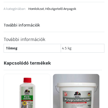
műanyag
dübel
A kategóriában:
Homlokzat, Hőszigetelő Anyagok
EJOT
H4eco
235mm
(
További információk
100db/doboz)
mennyiség
További információk
Tömeg
4.5 kg
Kapcsolódó termékek