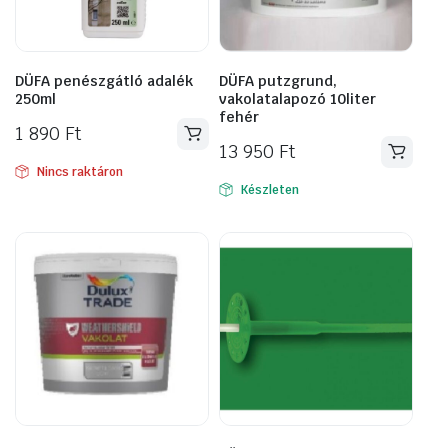
DÜFA penészgátló adalék
DÜFA putzgrund,
250ml
vakolatalapozó 10liter
fehér
1 890
Ft
13 950
Ft
Nincs raktáron
Készleten