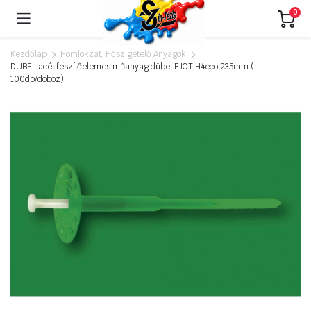
0
Kezdőlap
Homlokzat, Hőszigetelő Anyagok
DÜBEL acél feszítőelemes műanyag dübel EJOT H4eco 235mm (
100db/doboz)