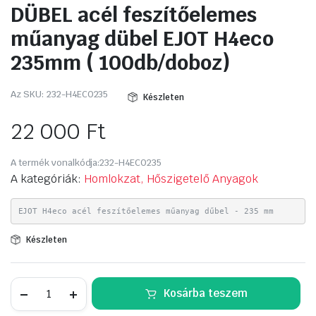
DÜBEL acél feszítőelemes
műanyag dübel EJOT H4eco
235mm ( 100db/doboz)
Az SKU:
232-H4ECO235
Készleten
22 000
Ft
A termék vonalkódja:
232-H4ECO235
A kategóriák:
Homlokzat, Hőszigetelő Anyagok
EJOT H4eco acél feszítőelemes műanyag dűbel - 235 mm
Készleten
DÜBEL
Kosárba teszem
acél
feszítőelemes