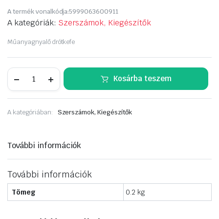
A termék vonalkódja:
5999063600911
A kategóriák:
Szerszámok, Kiegészítők
Műanyagnyalő drótkefe
DRÓTKEFE
Kosárba teszem
műa.
5
soros
mennyiség
A kategóriában:
Szerszámok, Kiegészítők
További információk
További információk
Tömeg
0.2 kg