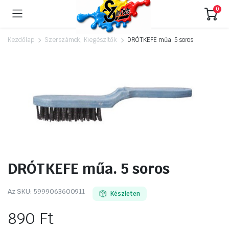
0
Kezdőlap
Szerszámok, Kiegészítők
DRÓTKEFE műa. 5 soros
DRÓTKEFE műa. 5 soros
Az SKU:
5999063600911
Készleten
890
Ft