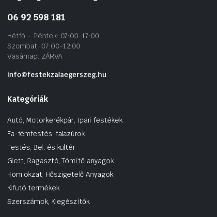
06 92 598 181
Hétfő – Péntek: 07:00-17:00
Szombat: 07:00-12:00
Vasárnap: ZÁRVA
info@festekzalaegerszeg.hu
Kategóriák
Autó, Motorkerékpár, Ipari festékek
Fa-fémfestés, falazúrok
Festés, Bel. és kültér
Glett, Ragasztó, Tömítő anyagok
Homlokzat, Hőszigetelő Anyagok
Kifutó termékek
Szerszámok, Kiegészítők