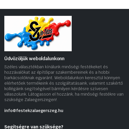
Üdvözöljük weboldalunkonn
Széles választékban kínálunk minőségi festékeket és
hozzávalókat az építőipar szakembereinek és a hobbi
barkácsolóknak egyaránt. Weboldalunkon keresztül könnyen
elérhetőek termékeink és szolgáltatásaink, valamint szakértő
kollégáink segítségével bármilyen kérdésre szívesen
válaszolunk. Látogasson el hozzánk, ha minőségi festékre van
szüksége Zalaegerszegen!.
info@festekzalaegerszeg.hu
Segítségre van szüksége?