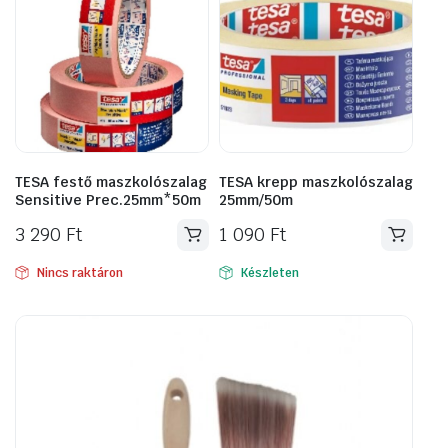
TESA festő maszkolószalag
TESA krepp maszkolószalag
Sensitive Prec.25mm*50m
25mm/50m
3 290
Ft
1 090
Ft
Nincs raktáron
Készleten