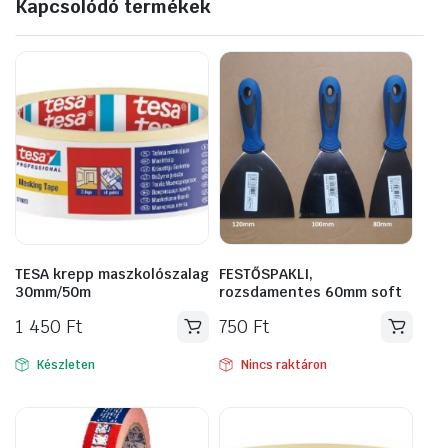
Kapcsolódó termékek
TESA krepp maszkolószalag
FESTŐSPAKLI,
30mm/50m
rozsdamentes 60mm soft
1 450
Ft
750
Ft
Készleten
Nincs raktáron