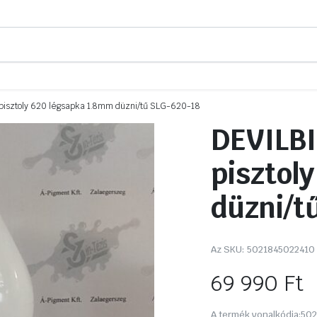
 pisztoly 620 légsapka 1.8mm düzni/tű SLG-620-18
DEVILBI
pisztol
düzni/t
Az SKU:
5021845022410
69 990
Ft
A termék vonalkódja:
502