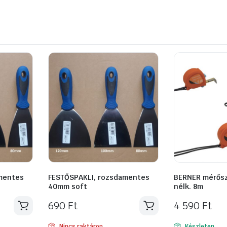
mentes
FESTŐSPAKLI, rozsdamentes
BERNER mérős
40mm soft
nélk. 8m
690
Ft
4 590
Ft
Nincs raktáron
Készleten