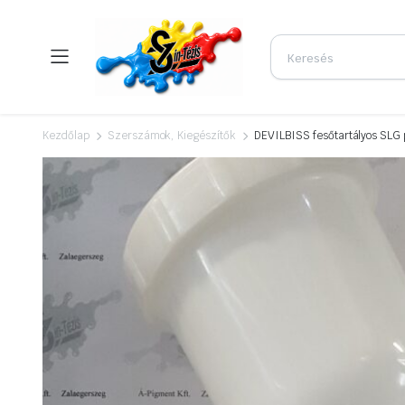
Kezdőlap
Szerszámok, Kiegészítők
DEVILBISS fesőtartályos SLG