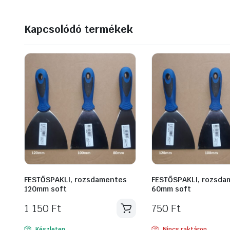
Kapcsolódó termékek
FESTŐSPAKLI, rozsdamentes
FESTŐSPAKLI, rozsda
120mm soft
60mm soft
1 150
Ft
750
Ft
Készleten
Nincs raktáron