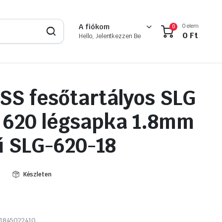
0 elem
A fiókom
0
0
Ft
Hello, Jelentkezzen Be
SS fesőtartályos SLG
y 620 légsapka 1.8mm
ű SLG-620-18
Készleten
1845022410