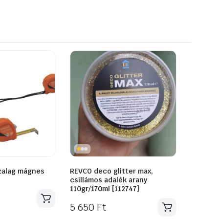
zalag mágnes
REVCO deco glitter max,
csillámos adalék arany
110gr/170ml [112747]
5 650
Ft