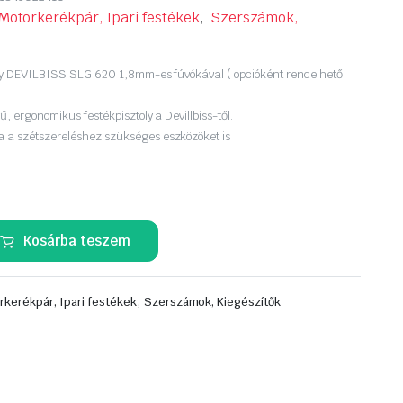
Motorkerékpár, Ipari festékek
,
Szerszámok,
oly DEVILBISS SLG 620 1,8mm-es fúvókával ( opcióként rendelhető
ű, ergonomikus festékpisztoly a Devillbiss-től.
 a szétszereléshez szükséges eszközöket is
Kosárba teszem
,
rkerékpár, Ipari festékek
Szerszámok, Kiegészítők