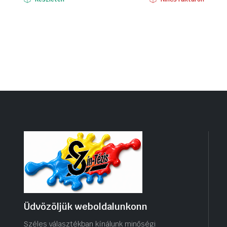
Üdvözöljük weboldalunkonn
Széles választékban kínálunk minőségi