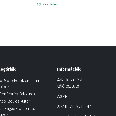
Készleten
tegóriák
Információk
Adatkezelési
ó, Motorkerékpár, Ipari
tájékoztató
tékek
fémfestés, falazúrok
ÁSZF
tés, Bel. és kültér
Szállítás és fizetés
tt, Ragasztó, Tömítő
agok