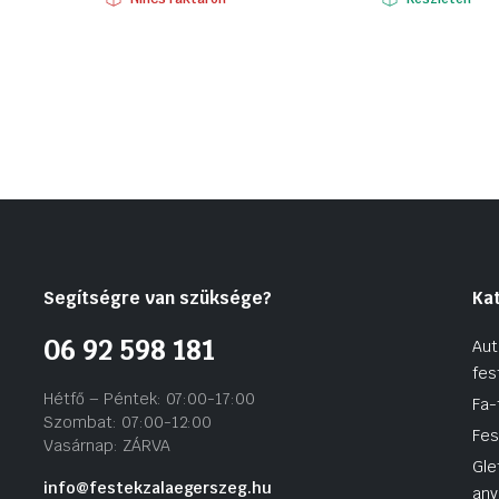
Segítségre van szüksége?
Ka
06 92 598 181
Aut
fes
Hétfő – Péntek: 07:00-17:00
Fa-
Szombat: 07:00-12:00
Fes
Vasárnap: ZÁRVA
Gle
info@festekzalaegerszeg.hu
any