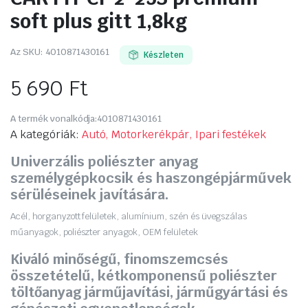
soft plus gitt 1,8kg
Az SKU:
4010871430161
Készleten
5 690
Ft
A termék vonalkódja:
4010871430161
A kategóriák:
Autó, Motorkerékpár, Ipari festékek
Univerzális poliészter anyag
személygépkocsik és haszongépjárművek
sérüléseinek javítására.
Acél, horganyzott felületek, alumínium, szén és üvegszálas
műanyagok, poliészter anyagok, OEM felületek
Kiváló minőségű, finomszemcsés
összetételű, kétkomponensű poliészter
töltőanyag járműjavítási, járműgyártási és