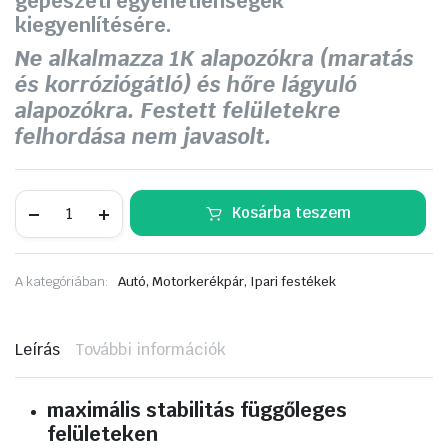
gépészeti egyenetlenségek
kiegyenlítésére.
Ne alkalmazza 1K alapozókra (maratás
és korróziógátló) és hőre lágyuló
alapozókra. Festett felületekre
felhordása nem javasolt.
CAR
Kosárba teszem
FIT
CF
2-
253
A kategóriában:
Autó, Motorkerékpár, Ipari festékek
premium
soft
plus
gitt
Leírás
További információk
1,8kg
mennyiség
maximális stabilitás függőleges
felületeken