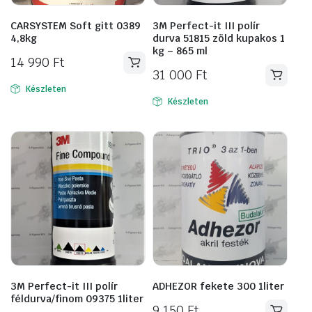
CARSYSTEM Soft gitt 0389
3M Perfect-it III polír
4,8kg
durva 51815 zöld kupakos 1
kg – 865 ml
14 990
Ft
31 000
Ft
Készleten
Készleten
3M Perfect-it III polír
ADHEZOR fekete 300 1liter
féldurva/finom 09375 1liter
9 150
Ft