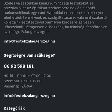
Széles választékban kínálunk minőségi festékeket és
hozzávalókat az építőipar szakembereinek és a hobbi
barkácsolóknak egyaránt. Weboldalunkon keresztül könnyen
elérhetőek termékeink és szolgáltatásaink, valamint szakértő
kollégáink segítségével bármilyen kérdésre szívesen
válaszolunk. Látogasson el hozzánk, ha minőségi festékre van
szüksége Zalaegerszegen!.
info@festekzalaegerszeg.hu
Segítségre van szüksége?
06 92 598 181
Hétfő – Péntek: 07:00-17:00
Szombat: 07:00-12:00
Vasárnap: ZÁRVA
info@festekzalaegerszeg.hu
Kategóriák