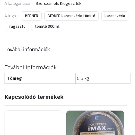
A kategóriában:
Szerszámok, Kiegészítők
fekete
310ml
mennyiség
A tagok:
BERNER
BERNER karosszéria tömítő
karosszéria
ragasztó
tömítő 300ml.
További információk
További információk
Tömeg
0.5 kg
Kapcsolódó termékek