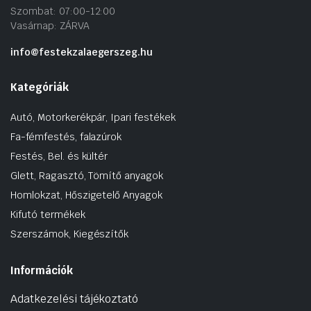
Szombat: 07:00-12:00
Vasárnap: ZÁRVA
info@festekzalaegerszeg.hu
Kategóriák
Autó, Motorkerékpár, Ipari festékek
Fa-fémfestés, falazúrok
Festés, Bel. és kültér
Glett, Ragasztó, Tömítő anyagok
Homlokzat, Hőszigetelő Anyagok
Kifutó termékek
Szerszámok, Kiegészítők
Információk
Adatkezelési tájékoztató