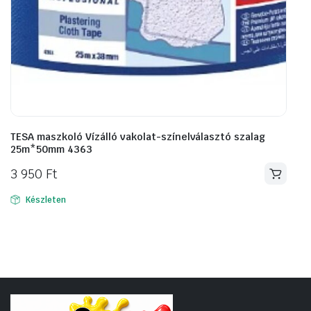
TESA maszkoló Vízálló vakolat-színelválasztó szalag
25m*50mm 4363
3 950
Ft
Készleten