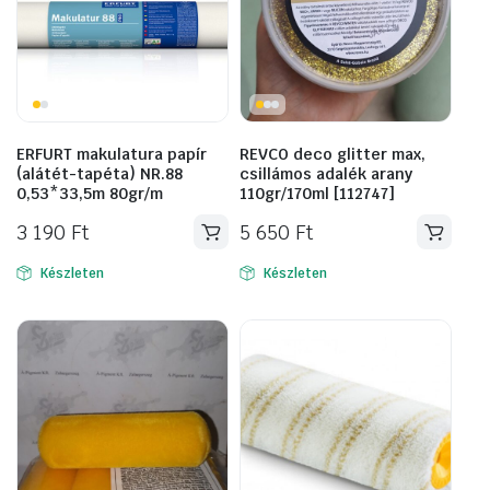
ERFURT makulatura papír
REVCO deco glitter max,
(alátét-tapéta) NR.88
csillámos adalék arany
0,53*33,5m 80gr/m
110gr/170ml [112747]
3 190
Ft
5 650
Ft
Készleten
Készleten