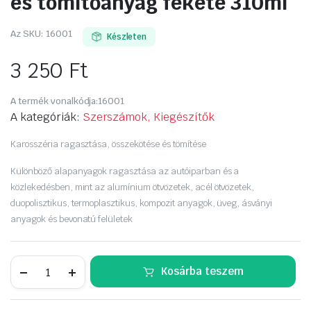
és tömítőanyag fekete 310ml
Az SKU:
16001
Készleten
3 250
Ft
A termék vonalkódja:
16001
A kategóriák:
Szerszámok, Kiegészítők
Karosszéria ragasztása, összekötése és tömítése
Különböző alapanyagok ragasztása az autóiparban és a
közlekedésben, mint az alumínium ötvözetek, acél ötvözetek,
duopolisztikus, termoplasztikus, kompozit anyagok, üveg, ásványi
anyagok és bevonatú felületek
BERNER
Kosárba teszem
karosszéria
ragasztó
és
tömítőanyag