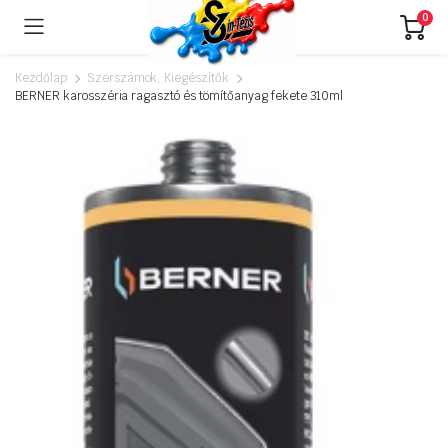
0
Kezdőlap
Szerszámok, Kiegészítők
BERNER karosszéria ragasztó és tömítőanyag fekete 310ml