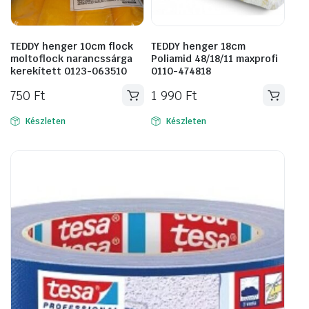
TEDDY henger 10cm flock
TEDDY henger 18cm
moltoflock narancssárga
Poliamid 48/18/11 maxprofi
kerekített 0123-063510
0110-474818
750
Ft
1 990
Ft
Készleten
Készleten