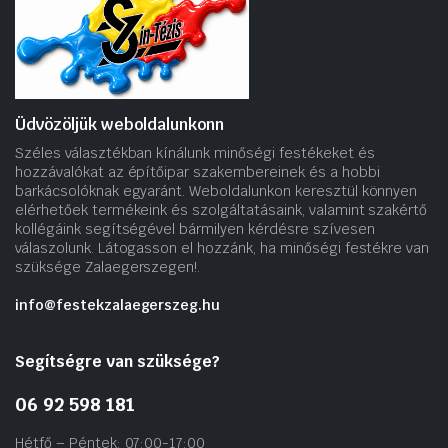
Üdvözöljük weboldalunkonn
Széles választékban kínálunk minőségi festékeket és
hozzávalókat az építőipar szakembereinek és a hobbi
barkácsolóknak egyaránt. Weboldalunkon keresztül könnyen
elérhetőek termékeink és szolgáltatásaink, valamint szakértő
kollégáink segítségével bármilyen kérdésre szívesen
válaszolunk. Látogasson el hozzánk, ha minőségi festékre van
szüksége Zalaegerszegen!.
info@festekzalaegerszeg.hu
Segítségre van szüksége?
06 92 598 181
Hétfő – Péntek: 07:00-17:00