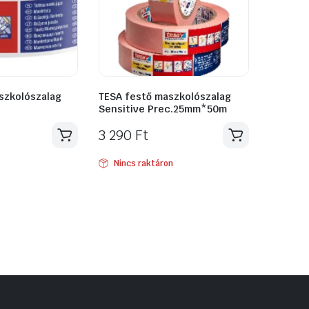
szkolószalag
TESA festő maszkolószalag
Sensitive Prec.25mm*50m
3 290
Ft
Nincs raktáron