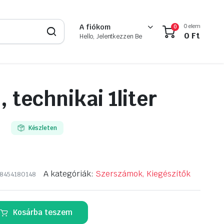
0 elem
A fiókom
0
0
Ft
Hello, Jelentkezzen Be
 technikai 1liter
Készleten
A kategóriák:
Szerszámok, Kiegészítők
8454180148
Kosárba teszem