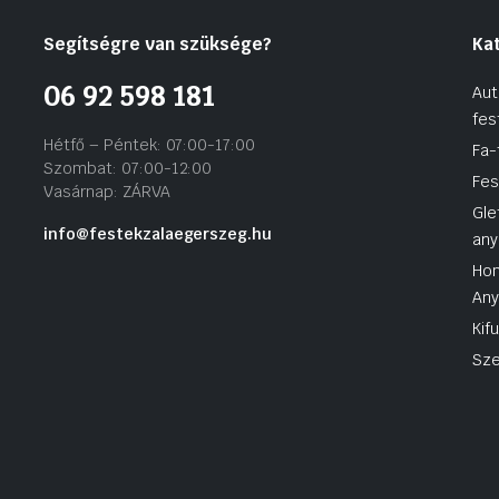
Segítségre van szüksége?
Ka
06 92 598 181
Aut
fes
Hétfő – Péntek: 07:00-17:00
Fa-
Szombat: 07:00-12:00
Fes
Vasárnap: ZÁRVA
Gle
info@festekzalaegerszeg.hu
any
Hom
An
Kif
Sze