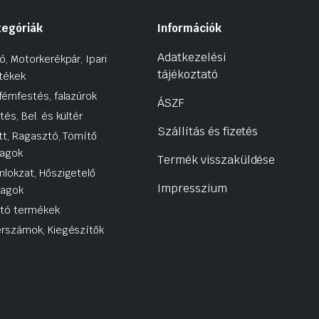
tegóriák
Információk
Adatkezelési
ó, Motorkerékpár, Ipari
tájékoztató
tékek
fémfestés, falazúrok
ÁSZF
tés, Bel. és kültér
Szállítás és fizetés
tt, Ragasztó, Tömítő
agok
Termék visszaküldése
lokzat, Hőszigetelő
Impresszium
yagok
utó termékek
rszámok, Kiegészítők