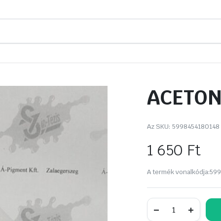
ACETON,
Az SKU:
5998454180148
1 650
Ft
A termék vonalkódja:
599
ACETON,
technikai
1liter