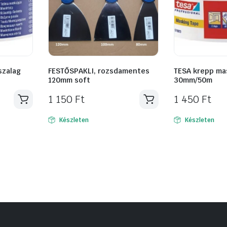
szalag
FESTŐSPAKLI, rozsdamentes
TESA krepp ma
120mm soft
30mm/50m
1 150
Ft
1 450
Ft
Készleten
Készleten