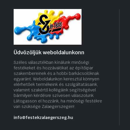
Üdvözöljük weboldalunkonn
Széles választékban kínálunk minőségi
festékeket és hozzávalókat az építőipar
szakembereinek és a hobbi barkácsolóknak
egyaránt. Weboldalunkon keresztül könnyen
elérhetőek termékeink és szolgáltatásaink,
valamint szakértő kollégáink segítségével
bármilyen kérdésre szívesen válaszolunk.
Látogasson el hozzánk, ha minőségi festékre
van szüksége Zalaegerszegen!.
info@festekzalaegerszeg.hu