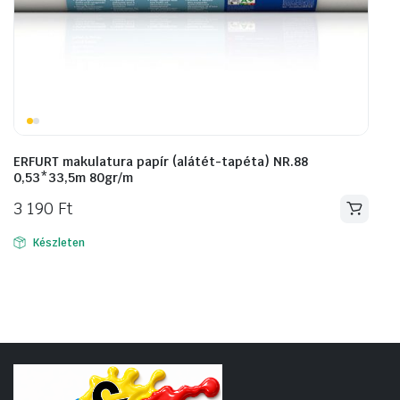
ERFURT makulatura papír (alátét-tapéta) NR.88
0,53*33,5m 80gr/m
3 190
Ft
Készleten