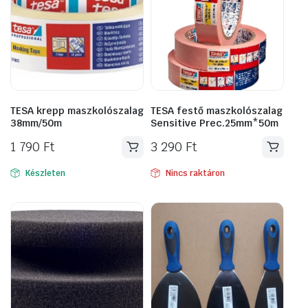
TESA krepp maszkolószalag
TESA festő maszkolószalag
38mm/50m
Sensitive Prec.25mm*50m
1 790
Ft
3 290
Ft
Készleten
Nincs raktáron