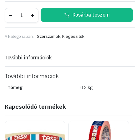
ACÉL
Kosárba teszem
simító
rozsdamentes
kétkomp.
Nyél
A kategóriában:
Szerszámok, Kiegészítők
280*120mm
mennyiség
További információk
További információk
Tömeg
0.3 kg
Kapcsolódó termékek