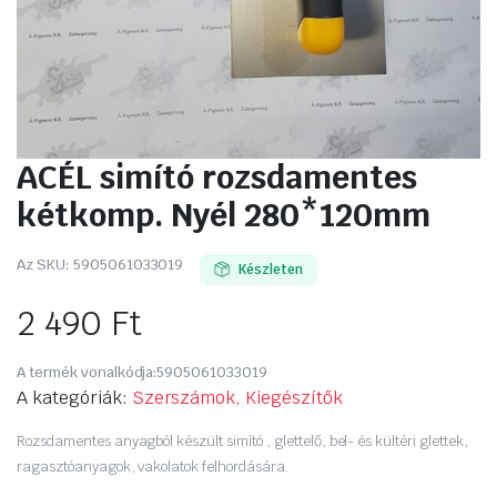
ACÉL simító rozsdamentes
kétkomp. Nyél 280*120mm
Az SKU:
5905061033019
Készleten
2 490
Ft
A termék vonalkódja:
5905061033019
A kategóriák:
Szerszámok, Kiegészítők
Rozsdamentes anyagból készült simító , glettelő, bel- és kültéri glettek,
ragasztóanyagok, vakolatok felhordására.