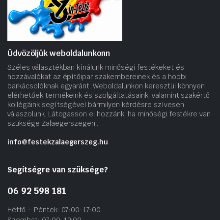
Üdvözöljük weboldalunkonn
Széles választékban kínálunk minőségi festékeket és
hozzávalókat az építőipar szakembereinek és a hobbi
barkácsolóknak egyaránt. Weboldalunkon keresztül könnyen
elérhetőek termékeink és szolgáltatásaink, valamint szakértő
kollégáink segítségével bármilyen kérdésre szívesen
válaszolunk. Látogasson el hozzánk, ha minőségi festékre van
szüksége Zalaegerszegen!.
info@festekzalaegerszeg.hu
Segítségre van szüksége?
06 92 598 181
Hétfő – Péntek: 07:00-17:00
Szombat: 07:00-12:00