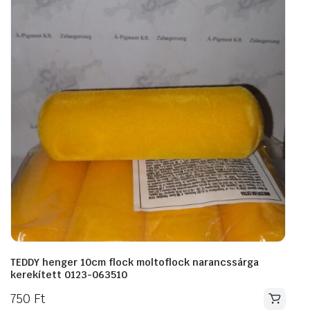
TEDDY henger 10cm flock moltoflock narancssárga
kerekített 0123-063510
750
Ft