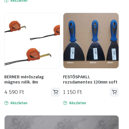
Készleten
BERNER mérőszalag
FESTŐSPAKLI,
mágnes nélk. 8m
rozsdamentes 120mm soft
4 590
Ft
1 150
Ft
Készleten
Készleten