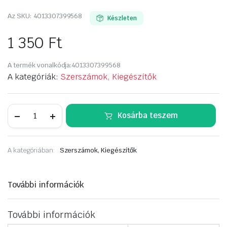
Az SKU:
4013307399568
Készleten
1 350
Ft
A termék vonalkódja:
4013307399568
A kategóriák:
Szerszámok, Kiegészítők
ABS
Kosárba teszem
glettelő,
műanyag
3mm,
280*140
A kategóriában:
Szerszámok, Kiegészítők
mennyiség
További információk
További információk