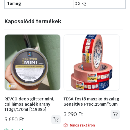
Tömeg
0.3 kg
Kapcsolódó termékek
REVCO deco glitter mini,
TESA festő maszkolószalag
csillámos adalék arany
Sensitive Prec.25mm*50m
110gr/170ml [119385]
3 290
Ft
5 650
Ft
Nincs raktáron