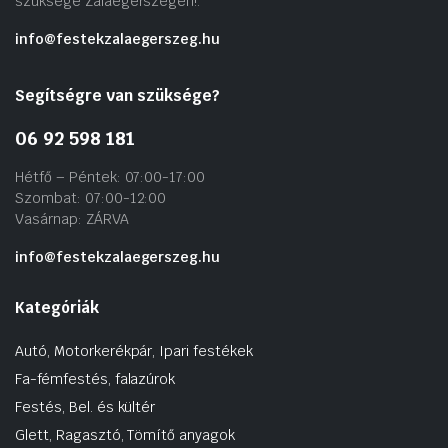
szüksége Zalaegerszegen!.
info@festekzalaegerszeg.hu
Segítségre van szüksége?
06 92 598 181
Hétfő – Péntek: 07:00-17:00
Szombat: 07:00-12:00
Vasárnap: ZÁRVA
info@festekzalaegerszeg.hu
Kategóriák
Autó, Motorkerékpár, Ipari festékek
Fa-fémfestés, falazúrok
Festés, Bel. és kültér
Glett, Ragasztó, Tömítő anyagok