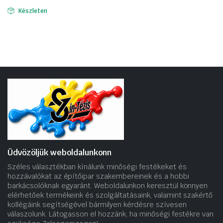
Készleten
Üdvözöljük weboldalunkonn
Széles választékban kínálunk minőségi festékeket és
hozzávalókat az építőipar szakembereinek és a hobbi
barkácsolóknak egyaránt. Weboldalunkon keresztül könnyen
elérhetőek termékeink és szolgáltatásaink, valamint szakértő
kollégáink segítségével bármilyen kérdésre szívesen
válaszolunk. Látogasson el hozzánk, ha minőségi festékre van