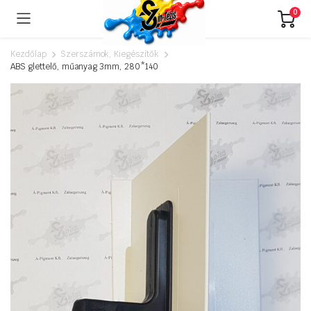
0
Kezdőlap
Szerszámok, Kiegészítők
ABS glettelő, műanyag 3mm, 280*140