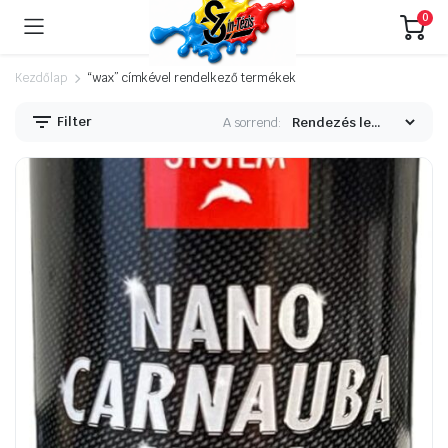
0
Kezdőlap
“wax” címkével rendelkező termékek
Filter
A sorrend: