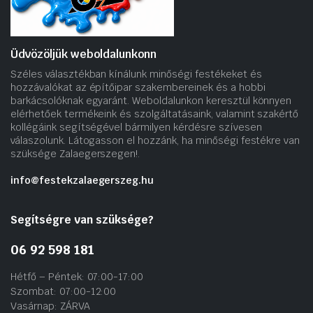
Üdvözöljük weboldalunkonn
Széles választékban kínálunk minőségi festékeket és
hozzávalókat az építőipar szakembereinek és a hobbi
barkácsolóknak egyaránt. Weboldalunkon keresztül könnyen
elérhetőek termékeink és szolgáltatásaink, valamint szakértő
kollégáink segítségével bármilyen kérdésre szívesen
válaszolunk. Látogasson el hozzánk, ha minőségi festékre van
szüksége Zalaegerszegen!.
info@festekzalaegerszeg.hu
Segítségre van szüksége?
06 92 598 181
Hétfő – Péntek: 07:00-17:00
Szombat: 07:00-12:00
Vasárnap: ZÁRVA