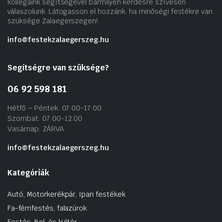
kollégáink segítségével bármilyen kérdésre szívesen
válaszolunk. Látogasson el hozzánk, ha minőségi festékre van
szüksége Zalaegerszegen!.
info@festekzalaegerszeg.hu
Segítségre van szüksége?
06 92 598 181
Hétfő – Péntek: 07:00-17:00
Szombat: 07:00-12:00
Vasárnap: ZÁRVA
info@festekzalaegerszeg.hu
Kategóriák
Autó, Motorkerékpár, Ipari festékek
Fa-fémfestés, falazúrok
Festés, Bel. és kültér