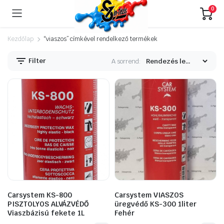
0
Kezdőlap
“viaszos” címkével rendelkező termékek
Filter
A sorrend:
Carsystem KS-800
Carsystem VIASZOS
PISZTOLYOS ALVÁZVÉDŐ
üregvédő KS-300 1liter
Viaszbázisú fekete 1L
Fehér