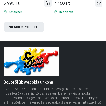
6 990
Ft
7 450
Ft
Készleten
Készleten
No More Products
Üdvözöljük weboldalunkonn
Széles választékban kínálunk minőségi festékeket és
hozzávalókat az építőipar szakembereinek és a hobbi
barkácsolóknak egyaránt. Weboldalunkon keresztül könnyen
elérhetőek termékeink és szolgáltatásaink, valamint szakértő